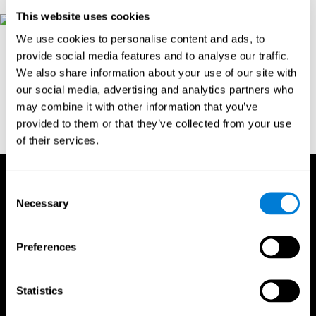
This website uses cookies
We use cookies to personalise content and ads, to
Referências
provide social media features and to analyse our traffic.
Goldstein, F. C., Green, J., Presley, R. M., O'Jile, J., et al. (1996).
We also share information about your use of our site with
Cognitive estimation in patients with Alzheimer's disease.
our social media, advertising and analytics partners who
Neuropsychiatry, Neuropsychology, & Behavioral Neurology, 9(1),
may combine it with other information that you’ve
35–42.
provided to them or that they’ve collected from your use
of their services.
Consent
Necessary
Selection
Preferences
Statistics