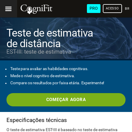
PRO
ACESSO
BRA
Teste de estimativa
de distância
EST-III: teste de estimativa
Teste para avaliar as habilidades cognitivas.
Mede o nível cognitivo de estimativa.
Compare os resultados por faixa etária. Experimente!
COMEÇAR AGORA
Especificações técnicas
O teste de estimativa EST-III é baseado no teste de estimativa