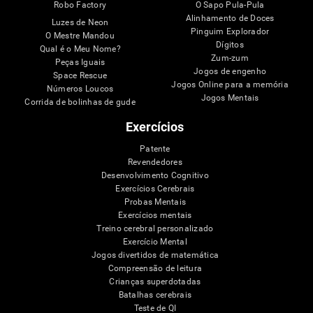
Robo Factory
O Sapo Pula-Pula
Alinhamento de Doces
Luzes de Neon
Pinguim Explorador
O Mestre Mandou
Dígitos
Qual é o Meu Nome?
Zum-zum
Peças Iguais
Jogos de engenho
Space Rescue
Jogos Online para a memória
Números Loucos
Jogos Mentais
Corrida de bolinhas de gude
Exercícios
Patente
Revendedores
Desenvolvimento Cognitivo
Exercícios Cerebrais
Probas Mentais
Exercícios mentais
Treino cerebral personalizado
Exercício Mental
Jogos divertidos de matemática
Compreensão de leitura
Crianças superdotadas
Batalhas cerebrais
Teste de QI