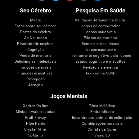
Seu Cérebro
Pesquisa Em Saúde
Mente
Validação Terapêutica Digital
Fatos sobre seu cérebro
Jogos de computador
Partes do cérebro
Idosos saudáveis
As Neuronas
Pilotos da marinha
Plasticidade cerebral
Bem-estar dos idosos
Cognição
Idosos saudáveis
Perda de memória
Treinamento cognitivo para idosos
Deficiências intelectuais
Estado cognitivo em adultos
Funções cerebrais
Revisão sistemática
Funções executivas
Taxonomia SG4D
Percepção
Atenção
Jogos Mentais
Xadrez On-line
Tênis Melódico
Minipalavras cruzadas
Embaralhado
Fruit Frenzy
Encontre seu animal de estimação
Pipe Panic
Combinações musicais
Crystal Miner
Corrida de Cores
Solitário
Visão 3D