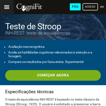
PRO
ACESSO
BRA
Teste de Stroop
INH-REST: teste de equivalências
Avaliação neurocognitiva.
Avalia as habilidades cognitivas relacionadas à atenção e a
focagem.
Compare os resultados por faixa etária. Experimente!
COMEÇAR AGORA
Especificações técnicas
O teste de equivalência INH-REST é baseado no teste clássico de
Stroop (Stroop, 1935). O usuário é solicitado a pressionar a barra