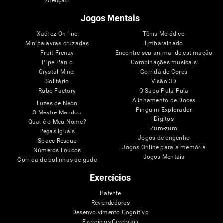
Atenção
Jogos Mentais
Xadrez On-line
Tênis Melódico
Minipalavras cruzadas
Embaralhado
Fruit Frenzy
Encontre seu animal de estimação
Pipe Panic
Combinações musicais
Crystal Miner
Corrida de Cores
Solitário
Visão 3D
Robo Factory
O Sapo Pula-Pula
Alinhamento de Doces
Luzes de Neon
Pinguim Explorador
O Mestre Mandou
Dígitos
Qual é o Meu Nome?
Zum-zum
Peças Iguais
Jogos de engenho
Space Rescue
Jogos Online para a memória
Números Loucos
Jogos Mentais
Corrida de bolinhas de gude
Exercícios
Patente
Revendedores
Desenvolvimento Cognitivo
Exercícios Cerebrais