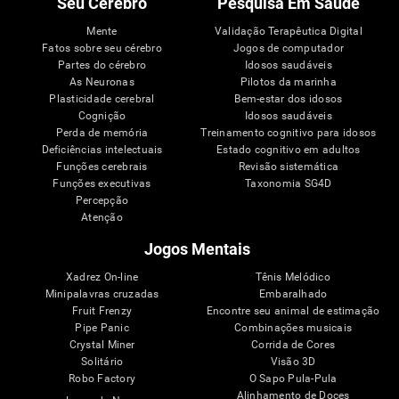
Seu Cérebro
Pesquisa Em Saúde
Mente
Validação Terapêutica Digital
Fatos sobre seu cérebro
Jogos de computador
Partes do cérebro
Idosos saudáveis
As Neuronas
Pilotos da marinha
Plasticidade cerebral
Bem-estar dos idosos
Cognição
Idosos saudáveis
Perda de memória
Treinamento cognitivo para idosos
Deficiências intelectuais
Estado cognitivo em adultos
Funções cerebrais
Revisão sistemática
Funções executivas
Taxonomia SG4D
Percepção
Atenção
Jogos Mentais
Xadrez On-line
Tênis Melódico
Minipalavras cruzadas
Embaralhado
Fruit Frenzy
Encontre seu animal de estimação
Pipe Panic
Combinações musicais
Crystal Miner
Corrida de Cores
Solitário
Visão 3D
Robo Factory
O Sapo Pula-Pula
Alinhamento de Doces