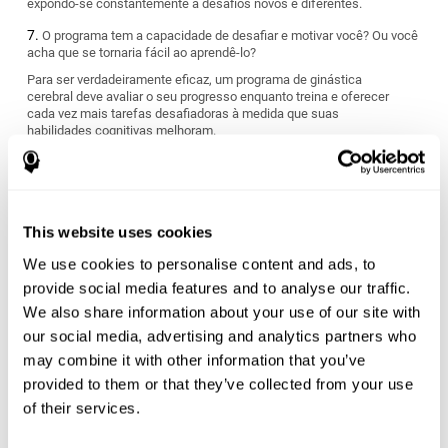
expondo-se constantemente a desafios novos e diferentes.
O programa tem a capacidade de desafiar e motivar você? Ou você
acha que se tornaria fácil ao aprendê-lo?
Para ser verdadeiramente eficaz, um programa de ginástica
cerebral deve avaliar o seu progresso enquanto treina e oferecer
cada vez mais tarefas desafiadoras à medida que suas
habilidades cognitivas melhoram.
O programa corresponde às suas metas pessoais?
Todos temos objetivos e necessidades diferentes em termos de
manter e melhorar a saúde do cérebro. Procure um programa de
ginástica cerebral que possa avaliar suas habilidades cognitivas e
This website uses cookies
oferecer um regime de treinamento personalizado, adaptado aos
seus requisitos específicos.
We use cookies to personalise content and ads, to
provide social media features and to analyse our traffic.
O programa se adapta ao seu estilo de vida?
We also share information about your use of our site with
our social media, advertising and analytics partners who
Alguns programas de exercícios cerebrais produzem excelentes
resultados a curto prazo, mas são muito intensos e difíceis de
may combine it with other information that you’ve
manter. Outros podem ser muito graduais e não suficientemente
provided to them or that they’ve collected from your use
desafiadores para você. Escolha um programa que o avalie desde
o início e, em seguida, ajuste a dificuldade das tarefas para refletir
of their services.
seu ritmo individual e estilo de treinamento.