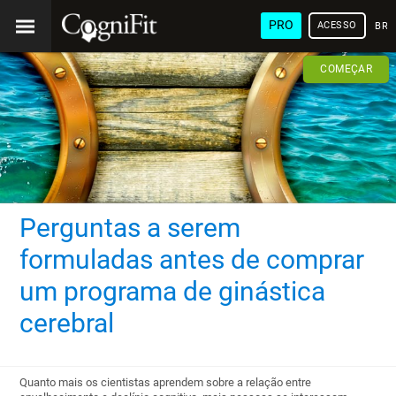
PRO
ACESSO
BRA
COMEÇAR
Perguntas a serem
formuladas antes de comprar
um programa de ginástica
cerebral
Quanto mais os cientistas aprendem sobre a relação entre