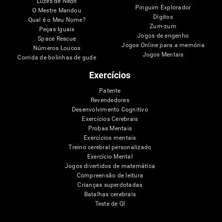
Luzes de Neon
Pinguim Explorador
O Mestre Mandou
Dígitos
Qual é o Meu Nome?
Zum-zum
Peças Iguais
Jogos de engenho
Space Rescue
Jogos Online para a memória
Números Loucos
Jogos Mentais
Corrida de bolinhas de gude
Exercícios
Patente
Revendedores
Desenvolvimento Cognitivo
Exercícios Cerebrais
Probas Mentais
Exercícios mentais
Treino cerebral personalizado
Exercício Mental
Jogos divertidos de matemática
Compreensão de leitura
Crianças superdotadas
Batalhas cerebrais
Teste de QI