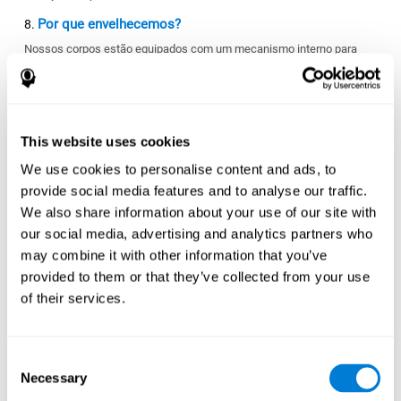
Por que envelhecemos?
Nossos corpos estão equipados com um mecanismo interno para
combater as doenças e lesões. Entretanto, conforme
envelhecemos este mecanismo é debilitado. As duas teorias
principais sobre o envelhecimento apontam para duas razões: 1.
O envelhecimento forma parte da nossa genética e é benéfico até
certo ponto. 2. O envelhecimento não tem nenhum propósito e
This website uses cookies
simplesmente se deve ao dano celular acumulado ao longo de
nossas vidas.
We use cookies to personalise content and ads, to
provide social media features and to analyse our traffic.
Podemos viver para sempre?
We also share information about your use of our site with
Provavelmente a resposta seja que não, mas os cientistas estão
usando técnicas de congelamento rápido, com temperaturas
our social media, advertising and analytics partners who
abaixo de -196 graus Celsius, para manter os cadaveres intactos,
may combine it with other information that you’ve
até que a ciência seja capaz de encontrar uma solução a esta
provided to them or that they’ve collected from your use
pergunta.
of their services.
O que faz com que sejamos conscientes?
Poderíamos seguir subestimando, mas a nossa capacidade de
perceber o nosso entorno e ter experiências subjetivas sobre ele,
Consent
tem ocupado a investigação científica desde décadas (
Necessary
Selection
investigação cognitiva
). Este mecanismo ainda é considerado um
mistério.