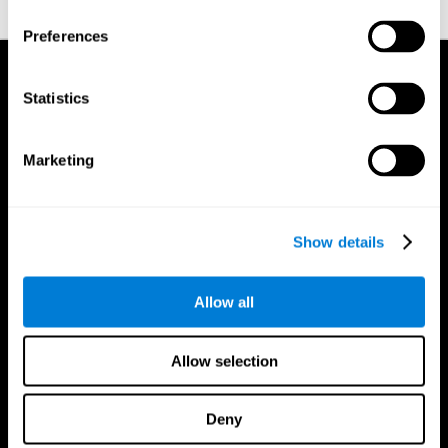
Preferences
Statistics
Marketing
Show details
Allow all
Allow selection
Deny
CogniFit App