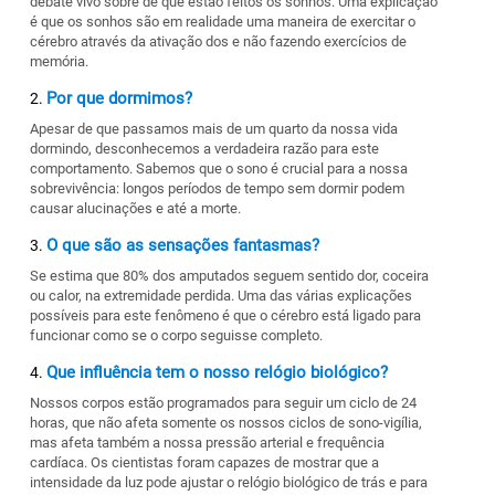
debate vivo sobre de que estão feitos os sonhos. Uma explicação
é que os sonhos são em realidade uma maneira de exercitar o
cérebro através da ativação dos
e não fazendo exercícios de
memória.
Por que dormimos?
Apesar de que passamos mais de um quarto da nossa vida
dormindo, desconhecemos a verdadeira razão para este
comportamento. Sabemos que o sono é crucial para a nossa
sobrevivência: longos períodos de tempo sem dormir podem
causar alucinações e até a morte.
O que são as sensações fantasmas?
Se estima que 80% dos amputados seguem sentido dor, coceira
ou calor, na extremidade perdida. Uma das várias explicações
possíveis para este fenômeno é que o cérebro está ligado para
funcionar como se o corpo seguisse completo.
Que influência tem o nosso relógio biológico?
Nossos corpos estão programados para seguir um ciclo de 24
horas, que não afeta somente os nossos ciclos de sono-vigília,
mas afeta também a nossa pressão arterial e frequência
cardíaca. Os cientistas foram capazes de mostrar que a
intensidade da luz pode ajustar o relógio biológico de trás e para