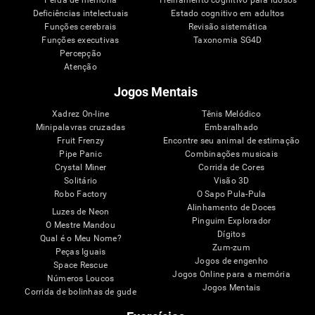
Deficiências intelectuais
Estado cognitivo em adultos
Funções cerebrais
Revisão sistemática
Funções executivas
Taxonomia SG4D
Percepção
Atenção
Jogos Mentais
Xadrez On-line
Tênis Melódico
Minipalavras cruzadas
Embaralhado
Fruit Frenzy
Encontre seu animal de estimação
Pipe Panic
Combinações musicais
Crystal Miner
Corrida de Cores
Solitário
Visão 3D
Robo Factory
O Sapo Pula-Pula
Alinhamento de Doces
Luzes de Neon
Pinguim Explorador
O Mestre Mandou
Dígitos
Qual é o Meu Nome?
Zum-zum
Peças Iguais
Jogos de engenho
Space Rescue
Jogos Online para a memória
Números Loucos
Jogos Mentais
Corrida de bolinhas de gude