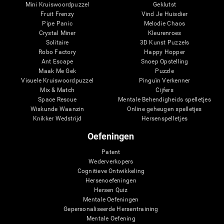
Mini Kruiswoordpuzzel
Geklutst
Fruit Frenzy
Vind Je Huisdier
Pipe Panic
Melodie Chaos
Crystal Miner
Kleurenroes
Solitaire
3D Kunst Puzzels
Robo Factory
Happy Hopper
Ant Escape
Snoep Opstelling
Maak Me Gek
Puzzle
Visuele Kruiswoordpuzzel
Pinguïn Verkenner
Mix & Match
Cijfers
Space Rescue
Mentale Behendigheids spelletjes
Wiskunde Waanzin
Online geheugen spelletjes
Knikker Wedstrijd
Hersenspelletjes
Oefeningen
Patent
Wederverkopers
Cognitieve Ontwikkeling
Hersenoefeningen
Hersen Quiz
Mentale Oefeningen
Gepersonaliseerde Hersentraining
Mentale Oefening