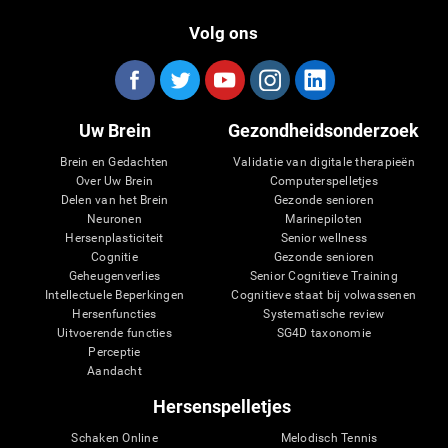
Volg ons
Uw Brein
Gezondheidsonderzoek
Brein en Gedachten
Validatie van digitale therapieën
Over Uw Brein
Computerspelletjes
Delen van het Brein
Gezonde senioren
Neuronen
Marinepiloten
Hersenplasticiteit
Senior wellness
Cognitie
Gezonde senioren
Geheugenverlies
Senior Cognitieve Training
Intellectuele Beperkingen
Cognitieve staat bij volwassenen
Hersenfuncties
Systematische review
Uitvoerende functies
SG4D taxonomie
Perceptie
Aandacht
Hersenspelletjes
Schaken Online
Melodisch Tennis