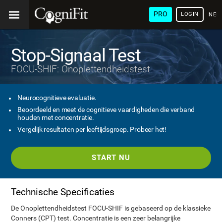
PRO
LOGIN
NED
Stop-Signaal Test
FOCU-SHIF: Onoplettendheidstest
Neurocognitieve evaluatie.
Beoordeeld en meet de cognitieve vaardigheden die verband
houden met concentratie.
Vergelijk resultaten per leeftijdsgroep. Probeer het!
START NU
Technische Specificaties
De Onoplettendheidstest FOCU-SHIF is gebaseerd op de klassieke
Conners (CPT) test. Concentratie is een zeer belangrijke