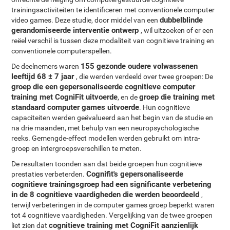
trainingsactiviteiten te identificeren met conventionele computer
dubbelblinde
video games. Deze studie, door middel van een
gerandomiseerde interventie ontwerp
, wil uitzoeken of er een
reëel verschil is tussen deze modaliteit van cognitieve training en
conventionele computerspellen.
155 gezonde oudere volwassenen
De deelnemers waren
leeftijd 68 ± 7 jaar
, die werden verdeeld over twee groepen: De
groep die een gepersonaliseerde cognitieve computer
training met CogniFit uitvoerde
groep die training met
, en de
standaard computer games uitvoerde
. Hun cognitieve
capaciteiten werden geëvalueerd aan het begin van de studie en
na drie maanden, met behulp van een neuropsychologische
reeks. Gemengde-effect modellen werden gebruikt om intra-
groep en intergroepsverschillen te meten.
De resultaten toonden aan dat beide groepen hun cognitieve
Cognifit's gepersonaliseerde
prestaties verbeterden.
cognitieve trainingsgroep had een significante verbetering
in de 8 cognitieve vaardigheden die werden beoordeeld
,
terwijl verbeteringen in de computer games groep beperkt waren
tot 4 cognitieve vaardigheden. Vergelijking van de twee groepen
cognitieve training met CogniFit aanzienlijk
liet zien dat