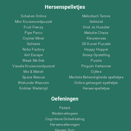
Hersenspelletjes
Schaken Online
Melodisch Tennis
Mini Kruiswoordpuzzel
Geklutst
Fruit Frenzy
Vind Je Huisdier
Pipe Panic
Melodie Chaos
Crystal Miner
Kleurenroes
Solitaire
3D Kunst Puzzels
Robo Factory
Happy Hopper
Ant Escape
Snoep Opstelling
Maak Me Gek
Puzzle
Visuele Kruiswoordpuzzel
Pinguïn Verkenner
Mix & Match
Cijfers
Space Rescue
Mentale Behendigheids spelletjes
Wiskunde Waanzin
Online geheugen spelletjes
Knikker Wedstrijd
Hersenspelletjes
Oefeningen
Patent
Wederverkopers
Cognitieve Ontwikkeling
Hersenoefeningen
Hersen Quiz