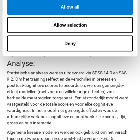
Interventie groep
Allow all
In deze modus werden twaalf klassieke computerspellen
probeerde te lijken op de groep die
gebruikt. De interventie
Allow selection
CogniFit gebruikte
, zodat ze ook een initiële basisbeoordeling
uitvoerden, 24 sessies werden uitgevoerd, elk met 3 verschillende
taken van vergelijkbare duur, met een soortgelijk grafisch
Deny
ontwerp. Het belangrijkste verschil is dat deze spellen niet zijn
afgestemd op het specifieke niveau van de gebruiker.
Analyse:
Statistische analyses werden uitgevoerd via SPSS 14.0 en SAS
9.2. Om het trainingseffect en de verschillen in pretest en
posttest-cognitieve scores te beoordelen, werden gemengde-
effect modellen (met vaste en willekeurige effecten) van
herhaalde maatregelen toegepast. Een afzonderlijk model werd
vastgesteld voor de totale score en voor elke cognitieve
vaardigheid. In het model met gemengde effecten was de
afhankelijke variabele cognitieve en onafhankelijke scores, tijd,
groep en hun interactie.
Algemene lineaire modellen werden ook gebruikt om het verschil
tussen de twee groepen in de post-test te vergelijken. De