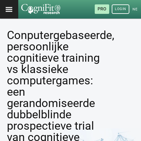
PRO
LOGIN
NED
Conputergebaseerde,
persoonlijke
cognitieve training
vs klassieke
computergames:
een
gerandomiseerde
dubbelblinde
prospectieve trial
van cognitieve