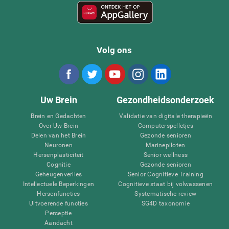
Volg ons
Uw Brein
Gezondheidsonderzoek
Brein en Gedachten
Validatie van digitale therapieën
Over Uw Brein
Computerspelletjes
Delen van het Brein
Gezonde senioren
Neuronen
Marinepiloten
Hersenplasticiteit
Senior wellness
Cognitie
Gezonde senioren
Geheugenverlies
Senior Cognitieve Training
Intellectuele Beperkingen
Cognitieve staat bij volwassenen
Hersenfuncties
Systematische review
Uitvoerende functies
SG4D taxonomie
Perceptie
Aandacht