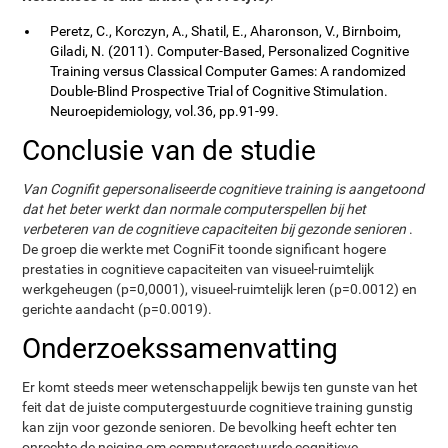
Peretz, C., Korczyn, A., Shatil, E., Aharonson, V., Birnboim,
Giladi, N. (2011). Computer-Based, Personalized Cognitive
Training versus Classical Computer Games: A randomized
Double-Blind Prospective Trial of Cognitive Stimulation.
Neuroepidemiology, vol.36, pp.91-99.
Conclusie van de studie
Van Cognifit gepersonaliseerde cognitieve training is aangetoond
dat het beter werkt dan normale computerspellen bij het
verbeteren van de cognitieve capaciteiten bij gezonde senioren
.
De groep die werkte met CogniFit toonde significant hogere
prestaties in cognitieve capaciteiten van visueel-ruimtelijk
werkgeheugen (p=0,0001), visueel-ruimtelijk leren (p=0.0012) en
gerichte aandacht (p=0.0019).
Onderzoekssamenvatting
Er komt steeds meer wetenschappelijk bewijs ten gunste van het
feit dat de juiste computergestuurde cognitieve training gunstig
kan zijn voor gezonde senioren. De bevolking heeft echter ten
onrechte de neiging om computergestuurde cognitieve