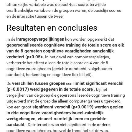
afhankelijke variabele was de post-test score, terwijl de
onafhankelijke variabelen de groepen waren, de basislijn scores
en de interactie tussen de twee.
Resultaten en conclusies
intragroepvergelijkingen
In de
kon worden opgemerkt dat
gepersonaliseerde cognitieve training de totale score en elk
van de 8 gemeten cognitieve vaardigheden aanzienlijk
verbetert (p<0.05>
. In het geval van computerspelletjes,
verbeterde het effect alleen de totale score en 4 van de 8
cognitieve vaardigheden (gerichte aandacht, volgehouden
aandacht, herkenning en cognitieve flexibiliteit).
verschillen tussen groepen
limiet significant verschil
De
een
(p=0.0817) werd gegeven in de totale score
. Bij het
vergelijken van de groep die gepersonaliseerde cognitieve training
uitgevoerd met de groep die alleen computer games uitgevoerd,
significant verschil (p<0.0019) worden gezien
kon een groot
in drie cognitieve vaardigheden:visueel-ruimtelijk
werkgeheugen, visueel-ruimtelijk leren en gerichte
aandacht
. De interactie was niet significant in de andere
cognitieve vaardigheden, hoewel de trend hetzelfde was.