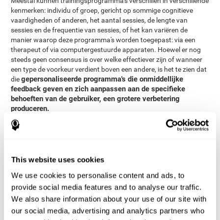
Meestal kunnen trainingsprogramma's verschillen in verschillende
kenmerken: individu of groep, gericht op sommige cognitieve
vaardigheden of anderen, het aantal sessies, de lengte van
sessies en de frequentie van sessies, of het kan variëren de
manier waarop deze programma's worden toegepast: via een
therapeut of via computergestuurde apparaten. Hoewel er nog
steeds geen consensus is over welke effectiever zijn of wanneer
een type de voorkeur verdient boven een andere, is het te zien dat
gepersonaliseerde programma's die onmiddellijke
die
feedback geven en zich aanpassen aan de specifieke
behoeften van de gebruiker, een grotere verbetering
produceren.
Daarom is het doel van deze studie om te weten of de voordelen
van gepersonaliseerde computergestuurde cognitieve training
groter of niet zijn dan de voordelen van conventionele video
games.
This website uses cookies
Methodologie
We use cookies to personalise content and ads, to
provide social media features and to analyse our traffic.
Deelnemers
We also share information about your use of our site with
volwassenen boven de leeftijd van 50
Die
die de ambulante
our social media, advertising and analytics partners who
afdeling van het departement van neurologie van de Sourasky