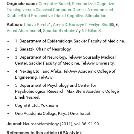
Originele naam
:
Computer-Based, Personalized Cognitive
Training versus Classical Computer Games: A rondomized
Double-Blind Prospective Trial of Cognitive Stimulation
.
Authors
:
Chava Peretz
1,
Amos D. Korczyn
2,
Evelyn Shatil
5, 6,
Vered Aharonson
4,
Smadar Birnboim
7 y
Nir Giladi
3.
1. Department of Epidemiology, Sackler Faculty of Medicine.
2. Sieratzki Chair of Neurology.
3. Department of Neurology, Tel-Aviv Sourasky Medical
Center, Sackler Faculty of Medicine, Tel-Aviv University.
4. NexSig Ltd., and Afeka, Tel-Aviv Academic College of
Engineering, Tel-Aviv.
5. Department of Psychology and Center for
Psychobiological Research, Max Stern Academic College,
Emek Yezreel.
CogniFit Ltd., Yokneam
Ono Academic College, Kiryat Ono, Israel.
Journal
: Neuroepidemiology (2011), vol. 36: 91-99.
References to this article (APA style)
: