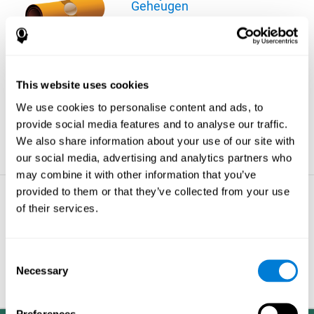
Geheugen
Ondanks het feit dat we meer
dan een kwart van ons leven
besteden aan slapen, is de
eigenlijke reden voor dit
gedrag nog onbekend. Wel
This website uses cookies
weten we dat de slaap van
cruciaal belang is voor onze
We use cookies to personalise content and ads, to
overleving: lange periodes
provide social media features and to analyse our traffic.
zonder slaap kunnen leiden tot
hallucinaties en zelfs de dood.
We also share information about your use of our site with
our social media, advertising and analytics partners who
meer tips
may combine it with other information that you’ve
provided to them or that they’ve collected from your use
Geheugenverlies - Wat
of their services.
Uw Hersenen Moeten
Weten Over Zichzelf
Uw hersenen bestaan uit
Consent
ongeveer 100 miljard cellen en
Necessary
Selection
wegen ongeveer 3 kilo.
meer tips
Preferences