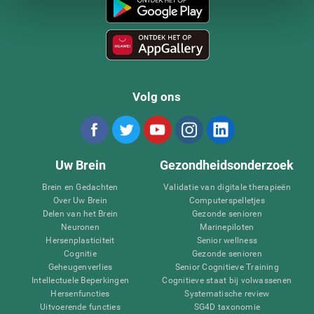
Volg ons
Uw Brein
Gezondheidsonderzoek
Brein en Gedachten
Validatie van digitale therapieën
Over Uw Brein
Computerspelletjes
Delen van het Brein
Gezonde senioren
Neuronen
Marinepiloten
Hersenplasticiteit
Senior wellness
Cognitie
Gezonde senioren
Geheugenverlies
Senior Cognitieve Training
Intellectuele Beperkingen
Cognitieve staat bij volwassenen
Hersenfuncties
Systematische review
Uitvoerende functies
SG4D taxonomie