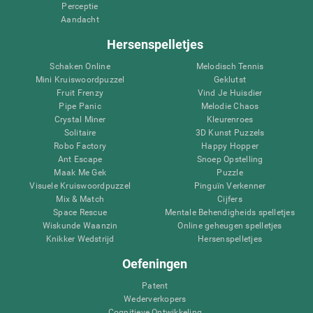
Perceptie
Aandacht
Hersenspelletjes
Schaken Online
Melodisch Tennis
Mini Kruiswoordpuzzel
Geklutst
Fruit Frenzy
Vind Je Huisdier
Pipe Panic
Melodie Chaos
Crystal Miner
Kleurenroes
Solitaire
3D Kunst Puzzels
Robo Factory
Happy Hopper
Ant Escape
Snoep Opstelling
Maak Me Gek
Puzzle
Visuele Kruiswoordpuzzel
Pinguïn Verkenner
Mix & Match
Cijfers
Space Rescue
Mentale Behendigheids spelletjes
Wiskunde Waanzin
Online geheugen spelletjes
Knikker Wedstrijd
Hersenspelletjes
Oefeningen
Patent
Wederverkopers
Cognitieve Ontwikkeling