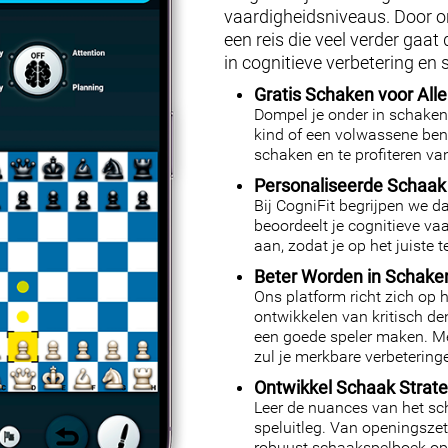
vaardigheidsniveaus. Door o
een reis die veel verder gaat
in cognitieve verbetering en 
Gratis Schaken voor Alle
Dompel je onder in schaken 
kind of een volwassene bent
schaken en te profiteren va
Personaliseerde Schaak 
Bij CogniFit begrijpen we d
beoordeelt je cognitieve va
aan, zodat je op het juiste 
Beter Worden in Schake
Ons platform richt zich op 
ontwikkelen van kritisch d
een goede speler maken. Met t
zul je merkbare verbeteringe
Ontwikkel Schaak Strat
Leer de nuances van het sc
speluitleg. Van openingszett
robuust schaakspelboek op