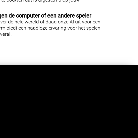
gen de computer of een andere speler
er de hele wereld of daag onze AI uit voor een
orm biedt een naadloze ervaring voor het spelen
veral.