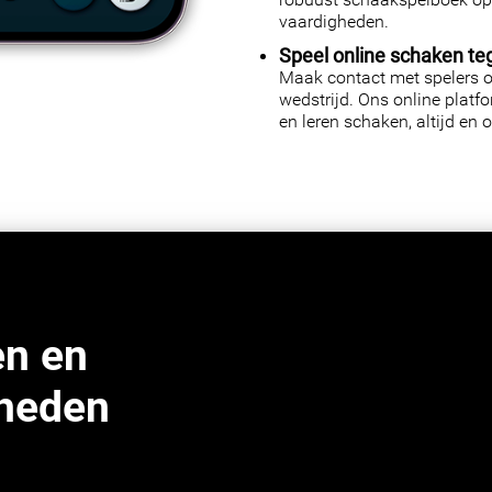
vaardigheden.
Speel online schaken te
Maak contact met spelers ov
wedstrijd. Ons online platf
en leren schaken, altijd en o
n en
gheden