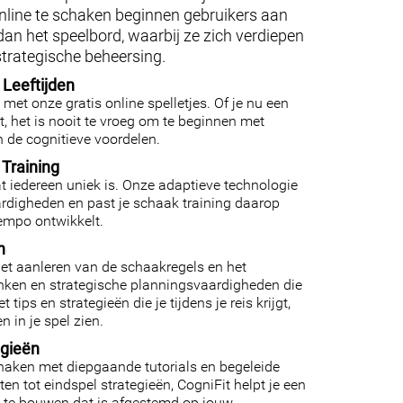
nline te schaken beginnen gebruikers aan
 dan het speelbord, waarbij ze zich verdiepen
strategische beheersing.
 Leeftijden
met onze gratis online spelletjes. Of je nu een
, het is nooit te vroeg om te beginnen met
n de cognitieve voordelen.
Training
at iedereen uniek is. Onze adaptieve technologie
ardigheden en past je schaak training daarop
tempo ontwikkelt.
n
het aanleren van de schaakregels en het
enken en strategische planningsvaardigheden die
ips en strategieën die je tijdens je reis krijgt,
n in je spel zien.
egieën
haken met diepgaande tutorials en begeleide
en tot eindspel strategieën, CogniFit helpt je een
 te bouwen dat is afgestemd op jouw