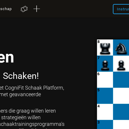
nschap
Instru
en
in Schaken!
et CogniFit Schaak Platform,
t met geavanceerde
ers die graag willen leren
strategieën willen
 schaaktrainingsprogramma's