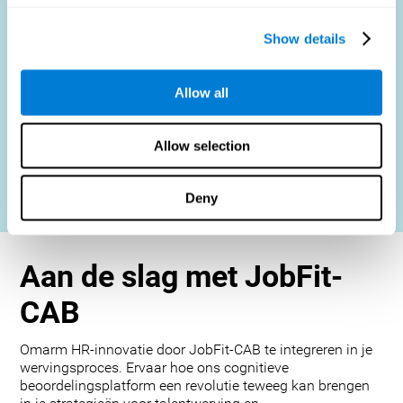
HR Professionals
: Efficiëntere werving, minder verloop
en sterkere teams.
Show details
Kandidaten
: Ga een eerlijk, efficiënt beoordelingsproces
aan.
Allow all
Organisaties
: Zorg voor een hogere productiviteit en
tevredenheid door kandidaten nauwkeurig te matchen
met functies.
Allow selection
Neem contact met ons op
Deny
Aan de slag met JobFit-
CAB
Omarm HR-innovatie door JobFit-CAB te integreren in je
wervingsproces. Ervaar hoe ons cognitieve
beoordelingsplatform een revolutie teweeg kan brengen