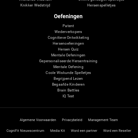
Knikker Wedstrijd
Hersenspelletjes
Oefeningen
Patent
Wederverkopers
Cognitieve Ontwikkeling
Hersenoefeningen
Hersen Quiz
Mentale Oefeningen
Gepersonaliseerde Hersentraining
Mentale Oefening
Coole Wiskunde Spelletjes
Begrijpend Lezen
Begaafde Kinderen
Brain Battles
IQ Test
Algemene Voorwaarden
Privacybeleid
Management Team
CogniFit Nieuwscentrum
Media Kit
Word een partner
Word een Reseller