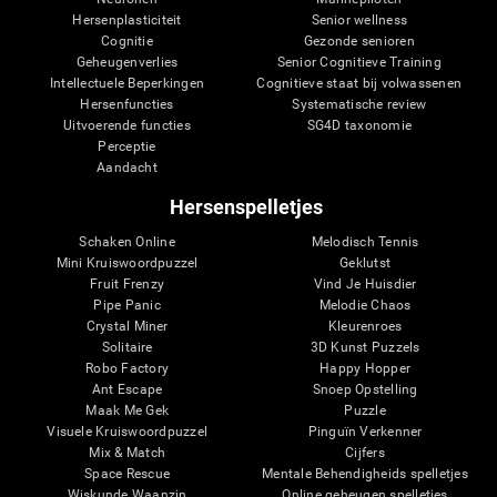
Hersenplasticiteit
Senior wellness
Cognitie
Gezonde senioren
Geheugenverlies
Senior Cognitieve Training
Intellectuele Beperkingen
Cognitieve staat bij volwassenen
Hersenfuncties
Systematische review
Uitvoerende functies
SG4D taxonomie
Perceptie
Aandacht
Hersenspelletjes
Schaken Online
Melodisch Tennis
Mini Kruiswoordpuzzel
Geklutst
Fruit Frenzy
Vind Je Huisdier
Pipe Panic
Melodie Chaos
Crystal Miner
Kleurenroes
Solitaire
3D Kunst Puzzels
Robo Factory
Happy Hopper
Ant Escape
Snoep Opstelling
Maak Me Gek
Puzzle
Visuele Kruiswoordpuzzel
Pinguïn Verkenner
Mix & Match
Cijfers
Space Rescue
Mentale Behendigheids spelletjes
Wiskunde Waanzin
Online geheugen spelletjes