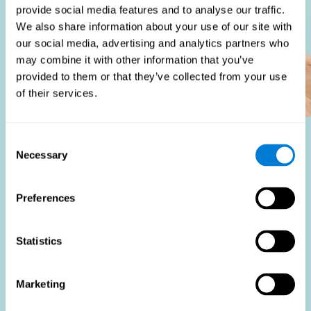
provide social media features and to analyse our traffic.
We also share information about your use of our site with
our social media, advertising and analytics partners who
may combine it with other information that you’ve
provided to them or that they’ve collected from your use
of their services.
Consent
Wie Profiteert Hiervan?
Necessary
Selection
Het gebruik van functie geschiktheidstesten maakt deel
uit van een uitgebreide wervingsstrategie, met als doel
Preferences
het wervingsproces te stroomlijnen door objectieve
gegevens te leveren die betere beslissingen bij het
wervingsproces ondersteunen. Deze beoordelingen zijn
Statistics
niet alleen nuttig voor het identificeren van de meest
geschikte kandidaten, maar ook voor het bevorderen van
eerlijkheid en diversiteit in het wervingsproces door zich
Marketing
te richten op de specifieke vereisten van de baan in
plaats van op subjectieve indrukken.