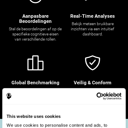
Aanpasbare
Real-Time Analyses
Beoordelingen
Bekijk meteen bruikbare
Stel de beoordelingen af op de
inzichten via een intuïtief
specifieke cognitieve eisen
dashboard.
van verschillende rollen.
Global Benchmarking
Veilig & Conform
Positioneer je kandidaten ten
Prioriteer de bescherming van
opzichte van wereldwijde
kandidaatgegevens met ons
maatstaven om toptalent aan
veilige, privacy conform
te trekken.
platform.
This website uses cookies
We use cookies to personalise content and ads, to