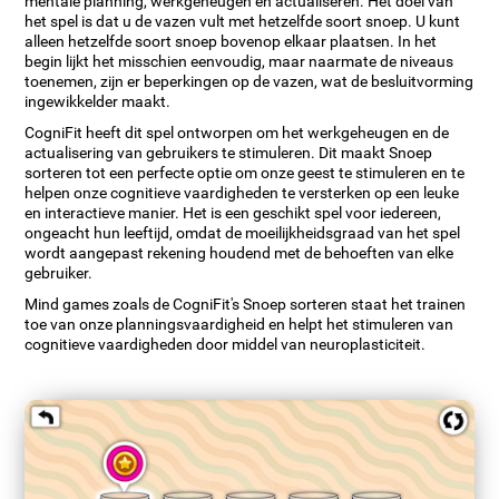
mentale planning, werkgeheugen en actualiseren. Het doel van
het spel is dat u de vazen vult met hetzelfde soort snoep. U kunt
alleen hetzelfde soort snoep bovenop elkaar plaatsen. In het
begin lijkt het misschien eenvoudig, maar naarmate de niveaus
toenemen, zijn er beperkingen op de vazen, wat de besluitvorming
ingewikkelder maakt.
CogniFit heeft dit spel ontworpen om het werkgeheugen en de
actualisering van gebruikers te stimuleren. Dit maakt Snoep
sorteren tot een perfecte optie om onze geest te stimuleren en te
helpen onze cognitieve vaardigheden te versterken op een leuke
en interactieve manier. Het is een geschikt spel voor iedereen,
ongeacht hun leeftijd, omdat de moeilijkheidsgraad van het spel
wordt aangepast rekening houdend met de behoeften van elke
gebruiker.
Mind games zoals de CogniFit's Snoep sorteren staat het trainen
toe van onze planningsvaardigheid en helpt het stimuleren van
cognitieve vaardigheden door middel van neuroplasticiteit.