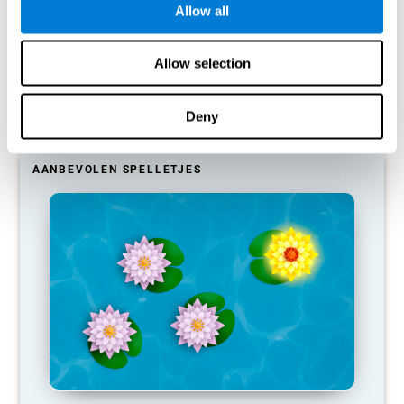
Allow all
Onze hersenen zijn ontworpen om middelen te besparen, dus ze
hebben de neiging om verbindingen die niet vaak worden gebruikt
te elimineren. Op deze manier, als een specifiek cognitief
vermogen niet vaak wordt gebruikt, bieden de hersenen geen
Allow selection
middelen voor dat patroon van neurale activering, dus het wordt
steeds zwakker. Dit maakt ons minder in staat om deze
cognitieve functie te gebruiken, waardoor we minder effectief in
Deny
onze dagelijkse activiteiten.
AANBEVOLEN SPELLETJES