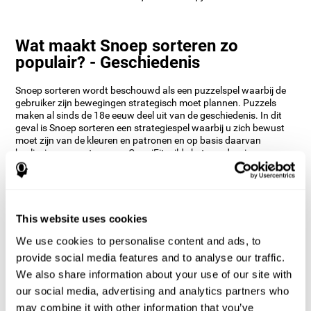
Wat maakt Snoep sorteren zo
populair? - Geschiedenis
Snoep sorteren wordt beschouwd als een puzzelspel waarbij de
gebruiker zijn bewegingen strategisch moet plannen. Puzzels
maken al sinds de 18e eeuw deel uit van de geschiedenis. In dit
geval is Snoep sorteren een strategiespel waarbij u zich bewust
moet zijn van de kleuren en patronen en op basis daarvan
beslissingen moet nemen. CogniFit wilde het een draai geven en
dit spel nog leuker maken door actualisering toe te voegen door
beperkingen en obstakels in te voeren.
Hoe verbetert de mind game "Snoep
sorteren" mijn cognitieve
This website uses cookies
vaardigheden?
We use cookies to personalise content and ads, to
provide social media features and to analyse our traffic.
CogniFit's Snoep sorteren helpt een specifiek neuraal
activeringspatroon te stimuleren. Consequent herhalen en
We also share information about your use of our site with
trainen van dit patroon kan helpen bij het creëren van nieuwe
our social media, advertising and analytics partners who
synapsen en neurale circuits, die in staat zijn tot het
may combine it with other information that you’ve