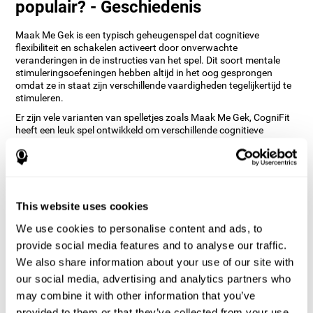
populair? - Geschiedenis
Maak Me Gek is een typisch geheugenspel dat cognitieve
flexibiliteit en schakelen activeert door onverwachte
veranderingen in de instructies van het spel. Dit soort mentale
stimuleringsoefeningen hebben altijd in het oog gesprongen
omdat ze in staat zijn verschillende vaardigheden tegelijkertijd te
stimuleren.
Er zijn vele varianten van spelletjes zoals Maak Me Gek, CogniFit
heeft een leuk spel ontwikkeld om verschillende cognitieve
vaardigheden op een speelse manier te stimuleren.
Hoe verbetert 'Maak Me Gek' mijn
cognitieve vaardigheden?
This website uses cookies
Het spelen van games zoals CogniFit's 'Maak Me Gek' stimuleert
een specifiek neuraal activeringspatroon. Consequent herhalen
We use cookies to personalise content and ads, to
en trainen van dit patroon kan helpen bij het creëren van nieuwe
provide social media features and to analyse our traffic.
synapsen en neurale circuits, die in staat zijn tot het
reorganiseren en herstellen van zwakke of beschadigde
We also share information about your use of our site with
cognitieve functies.
our social media, advertising and analytics partners who
Maak Me Gek' helpt bij het trainen van het plannen en visueel
may combine it with other information that you’ve
geheugen. Door deze vaardigheden consequent te stimuleren
provided to them or that they’ve collected from your use