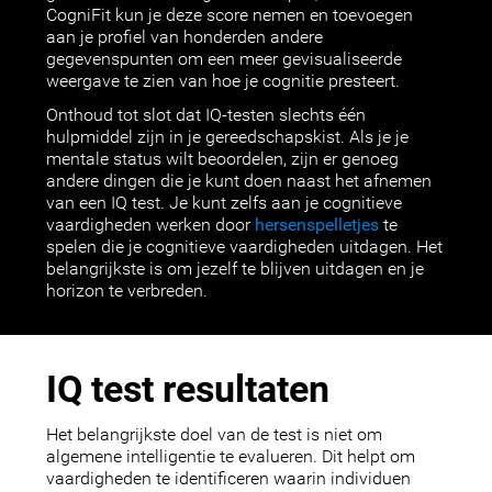
CogniFit kun je deze score nemen en toevoegen
aan je profiel van honderden andere
gegevenspunten om een meer gevisualiseerde
weergave te zien van hoe je cognitie presteert.
Onthoud tot slot dat IQ-testen slechts één
hulpmiddel zijn in je gereedschapskist. Als je je
mentale status wilt beoordelen, zijn er genoeg
andere dingen die je kunt doen naast het afnemen
van een IQ test. Je kunt zelfs aan je cognitieve
vaardigheden werken door
hersenspelletjes
te
spelen die je cognitieve vaardigheden uitdagen. Het
belangrijkste is om jezelf te blijven uitdagen en je
horizon te verbreden.
IQ test resultaten
Het belangrijkste doel van de test is niet om
algemene intelligentie te evalueren. Dit helpt om
vaardigheden te identificeren waarin individuen