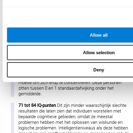
100 IQ-punten
Dit is de gemiddelde IQ-score. De meeste
mensen in deze categorie kunnen makkelijke en
gemiddelde vragen zonder veel moeite beantwoorden.
Moeilijke vragen kunnen ze lastiger vinden, maar ze
kunnen nog steeds de juiste antwoorden krijgen met wat
Allow all
moeite. Deze mensen zijn precies gemiddeld voor hun
leeftijd.
Allow selection
85 tot 99 IQ-punten
Dit zijn resultaten met een lagere
marge dan gemiddeld. Het merendeel van hun vragen
wordt snel en zonder problemen beantwoord. Sommigen
Deny
zijn in staat om vragen van gemiddeld niveau op te
lossen, maar soms raken ze in de war of hebben ze
moeite om zich erop te concentreren. Deze personen
zitten tussen 0 en 1 standaardafwijking onder het
gemiddelde.
71 tot 84 IQ-punten
Dit zijn minder waarschijnlijk slechte
resultaten die laten zien dat individuen worstelen met
bepaalde cognitieve gebieden, omdat ze meestal
problemen hebben met het oplossen van wiskunde en
logische problemen. Intelligentieniveaus als deze hebben