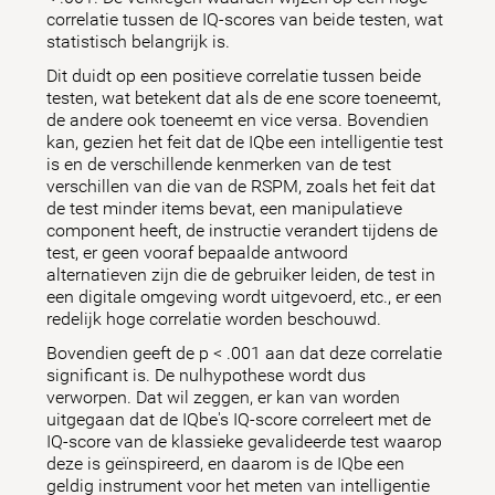
correlatie tussen de IQ-scores van beide testen, wat
statistisch belangrijk is.
Dit duidt op een positieve correlatie tussen beide
testen, wat betekent dat als de ene score toeneemt,
de andere ook toeneemt en vice versa. Bovendien
kan, gezien het feit dat de IQbe een intelligentie test
is en de verschillende kenmerken van de test
verschillen van die van de RSPM, zoals het feit dat
de test minder items bevat, een manipulatieve
component heeft, de instructie verandert tijdens de
test, er geen vooraf bepaalde antwoord
alternatieven zijn die de gebruiker leiden, de test in
een digitale omgeving wordt uitgevoerd, etc., er een
redelijk hoge correlatie worden beschouwd.
Bovendien geeft de p < .001 aan dat deze correlatie
significant is. De nulhypothese wordt dus
verworpen. Dat wil zeggen, er kan van worden
uitgegaan dat de IQbe's IQ-score correleert met de
IQ-score van de klassieke gevalideerde test waarop
deze is geïnspireerd, en daarom is de IQbe een
geldig instrument voor het meten van intelligentie