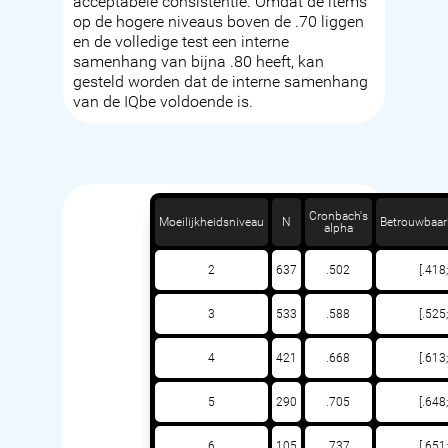
acceptabele consistentie. Omdat de items
op de hogere niveaus boven de .70 liggen
en de volledige test een interne
samenhang van bijna .80 heeft, kan
gesteld worden dat de interne samenhang
van de IQbe voldoende is.
Cronbach's
Moeilijkheidsniveau
N
Betrouwbaarh
alpha
2
637
.502
[.418
3
533
.588
[.525
4
421
.668
[.613
5
290
.705
[.648
6
105
.737
[.651