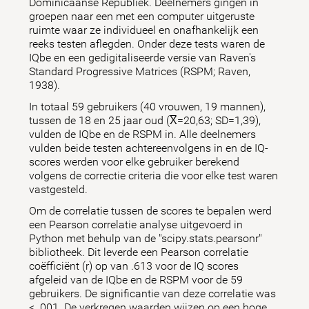
Dominicaanse Republiek. Deelnemers gingen in
groepen naar een met een computer uitgeruste
ruimte waar ze individueel en onafhankelijk een
reeks testen aflegden. Onder deze tests waren de
IQbe en een gedigitaliseerde versie van Raven's
Standard Progressive Matrices (RSPM; Raven,
1938).
In totaal 59 gebruikers (40 vrouwen, 19 mannen),
tussen de 18 en 25 jaar oud (X̅=20,63; SD=1,39),
vulden de IQbe en de RSPM in. Alle deelnemers
vulden beide testen achtereenvolgens in en de IQ-
scores werden voor elke gebruiker berekend
volgens de correctie criteria die voor elke test waren
vastgesteld.
Om de correlatie tussen de scores te bepalen werd
een Pearson correlatie analyse uitgevoerd in
Python met behulp van de "scipy.stats.pearsonr"
bibliotheek. Dit leverde een Pearson correlatie
coëfficiënt (r) op van .613 voor de IQ scores
afgeleid van de IQbe en de RSPM voor de 59
gebruikers. De significantie van deze correlatie was
< .001. De verkregen waarden wijzen op een hoge