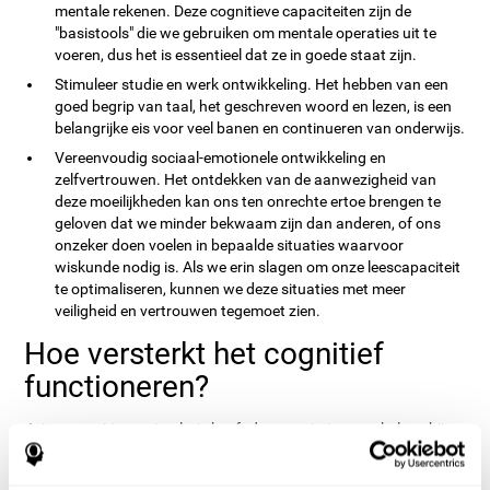
mentale rekenen. Deze cognitieve capaciteiten zijn de
"basistools" die we gebruiken om mentale operaties uit te
voeren, dus het is essentieel dat ze in goede staat zijn.
Stimuleer studie en werk ontwikkeling. Het hebben van een
goed begrip van taal, het geschreven woord en lezen, is een
belangrijke eis voor veel banen en continueren van onderwijs.
Vereenvoudig sociaal-emotionele ontwikkeling en
zelfvertrouwen. Het ontdekken van de aanwezigheid van
deze moeilijkheden kan ons ten onrechte ertoe brengen te
geloven dat we minder bekwaam zijn dan anderen, of ons
onzeker doen voelen in bepaalde situaties waarvoor
wiskunde nodig is. Als we erin slagen om onze leescapaciteit
te optimaliseren, kunnen we deze situaties met meer
veiligheid en vertrouwen tegemoet zien.
Hoe versterkt het cognitief
functioneren?
Juiste cognitieve stimulatie heeft de capaciteit om te helpen bij
het wijzigen van meer of minder specifieke hersen verbindingen,
zodat onze hersenen zich beter aanpassen aan de eisen die