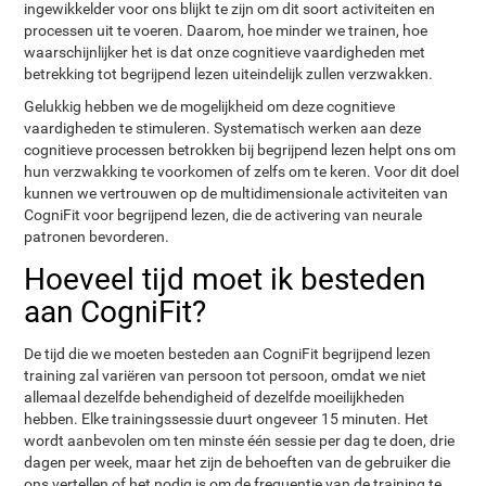
ingewikkelder voor ons blijkt te zijn om dit soort activiteiten en
processen uit te voeren. Daarom, hoe minder we trainen, hoe
waarschijnlijker het is dat onze cognitieve vaardigheden met
betrekking tot begrijpend lezen uiteindelijk zullen verzwakken.
Gelukkig hebben we de mogelijkheid om deze cognitieve
vaardigheden te stimuleren. Systematisch werken aan deze
cognitieve processen betrokken bij begrijpend lezen helpt ons om
hun verzwakking te voorkomen of zelfs om te keren. Voor dit doel
kunnen we vertrouwen op de multidimensionale activiteiten van
CogniFit voor begrijpend lezen, die de activering van neurale
patronen bevorderen.
Hoeveel tijd moet ik besteden
aan CogniFit?
De tijd die we moeten besteden aan CogniFit begrijpend lezen
training zal variëren van persoon tot persoon, omdat we niet
allemaal dezelfde behendigheid of dezelfde moeilijkheden
hebben. Elke trainingssessie duurt ongeveer 15 minuten. Het
wordt aanbevolen om ten minste één sessie per dag te doen, drie
dagen per week, maar het zijn de behoeften van de gebruiker die
ons vertellen of het nodig is om de frequentie van de training te