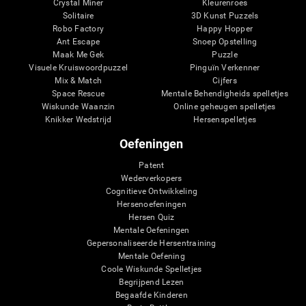
Crystal Miner
Kleurenroes
Solitaire
3D Kunst Puzzels
Robo Factory
Happy Hopper
Ant Escape
Snoep Opstelling
Maak Me Gek
Puzzle
Visuele Kruiswoordpuzzel
Pinguïn Verkenner
Mix & Match
Cijfers
Space Rescue
Mentale Behendigheids spelletjes
Wiskunde Waanzin
Online geheugen spelletjes
Knikker Wedstrijd
Hersenspelletjes
Oefeningen
Patent
Wederverkopers
Cognitieve Ontwikkeling
Hersenoefeningen
Hersen Quiz
Mentale Oefeningen
Gepersonaliseerde Hersentraining
Mentale Oefening
Coole Wiskunde Spelletjes
Begrijpend Lezen
Begaafde Kinderen