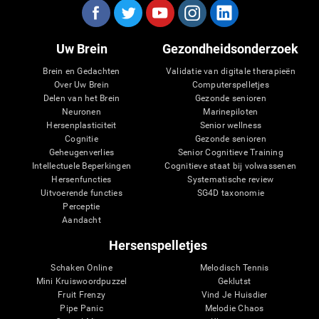
Uw Brein
Gezondheidsonderzoek
Brein en Gedachten
Validatie van digitale therapieën
Over Uw Brein
Computerspelletjes
Delen van het Brein
Gezonde senioren
Neuronen
Marinepiloten
Hersenplasticiteit
Senior wellness
Cognitie
Gezonde senioren
Geheugenverlies
Senior Cognitieve Training
Intellectuele Beperkingen
Cognitieve staat bij volwassenen
Hersenfuncties
Systematische review
Uitvoerende functies
SG4D taxonomie
Perceptie
Aandacht
Hersenspelletjes
Schaken Online
Melodisch Tennis
Mini Kruiswoordpuzzel
Geklutst
Fruit Frenzy
Vind Je Huisdier
Pipe Panic
Melodie Chaos