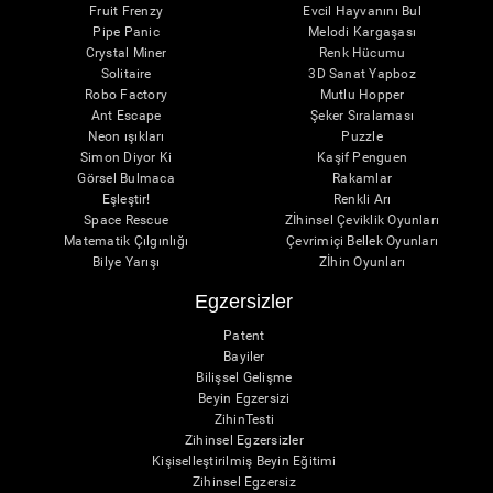
Fruit Frenzy
Evcil Hayvanını Bul
Pipe Panic
Melodi Kargaşası
Crystal Miner
Renk Hücumu
Solitaire
3D Sanat Yapboz
Robo Factory
Mutlu Hopper
Ant Escape
Şeker Sıralaması
Neon ışıkları
Puzzle
Simon Diyor Ki
Kaşif Penguen
Görsel Bulmaca
Rakamlar
Eşleştir!
Renkli Arı
Space Rescue
Zİhinsel Çeviklik Oyunları
Matematik Çılgınlığı
Çevrimiçi Bellek Oyunları
Bilye Yarışı
Zİhin Oyunları
Egzersizler
Patent
Bayiler
Bilişsel Gelişme
Beyin Egzersizi
ZihinTesti
Zihinsel Egzersizler
Kişiselleştirilmiş Beyin Eğitimi
Zihinsel Egzersiz