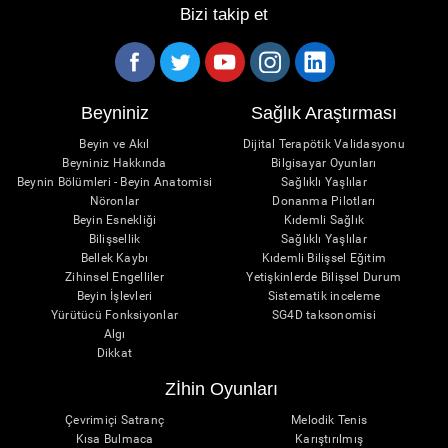
Bizi takip et
Beyniniz
Sağlık Araştırması
Beyin ve Akıl
Dijital Terapötik Validasyonu
Beyniniz Hakkında
Bilgisayar Oyunları
Beynin Bölümleri - Beyin Anatomisi
Sağlıklı Yaşlılar
Nöronlar
Donanma Pilotları
Beyin Esnekliği
Kıdemli Sağlık
Bilişsellik
Sağlıklı Yaşlılar
Bellek Kaybı
Kıdemli Bilişsel Eğitim
Zihinsel Engelliler
Yetişkinlerde Bilişsel Durum
Beyin İşlevleri
Sistematik inceleme
Yürütücü Fonksiyonlar
SG4D taksonomisi
Algı
Dikkat
Zİhin Oyunları
Çevrimiçi Satranç
Melodik Tenis
Kısa Bulmaca
Karıştırılmış