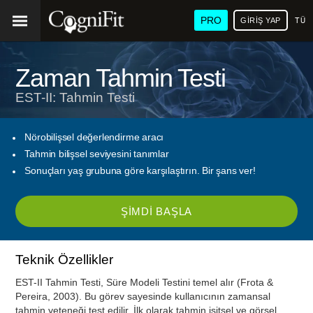
PRO
GIRIŞ YAP
TÜR
Zaman Tahmin Testi
EST-II: Tahmin Testi
Nörobilişsel değerlendirme aracı
Tahmin bilişsel seviyesini tanımlar
Sonuçları yaş grubuna göre karşılaştırın. Bir şans ver!
ŞIMDI BAŞLA
Teknik Özellikler
EST-II Tahmin Testi, Süre Modeli Testini temel alır (Frota &
Pereira, 2003). Bu görev sayesinde kullanıcının zamansal
tahmin yeteneği test edilir. İlk olarak tahmin işitsel ve görsel