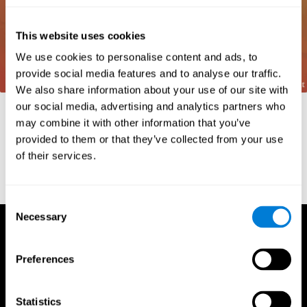
This website uses cookies
We use cookies to personalise content and ads, to
provide social media features and to analyse our traffic.
We also share information about your use of our site with
our social media, advertising and analytics partners who
Referanslar
may combine it with other information that you’ve
Frota, S., Pereira, L. D. (2003) Processos temporais em
provided to them or that they’ve collected from your use
crianças com déficit de consciência fonológica. Rev Iberoam
of their services.
Educ; 33(9):1-12.
Consent
Necessary
Selection
Preferences
Statistics