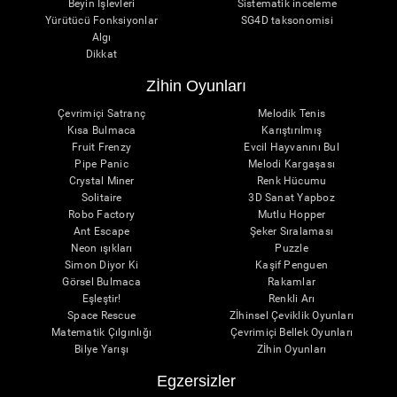
Beyin İşlevleri
Sistematik inceleme
Yürütücü Fonksiyonlar
SG4D taksonomisi
Algı
Dikkat
Zİhin Oyunları
Çevrimiçi Satranç
Melodik Tenis
Kısa Bulmaca
Karıştırılmış
Fruit Frenzy
Evcil Hayvanını Bul
Pipe Panic
Melodi Kargaşası
Crystal Miner
Renk Hücumu
Solitaire
3D Sanat Yapboz
Robo Factory
Mutlu Hopper
Ant Escape
Şeker Sıralaması
Neon ışıkları
Puzzle
Simon Diyor Ki
Kaşif Penguen
Görsel Bulmaca
Rakamlar
Eşleştir!
Renkli Arı
Space Rescue
Zİhinsel Çeviklik Oyunları
Matematik Çılgınlığı
Çevrimiçi Bellek Oyunları
Bilye Yarışı
Zİhin Oyunları
Egzersizler