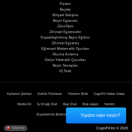
Patent
Bayiler
Bilişsel Gelişme
Beyin Egzersizi
ZihinTesti
Zihinsel Egzersizler
Kişiselleştirilmiş Beyin Eğitimi
Zihinsel Egzersiz
Eğlenceli Matematik Oyunları
Okuma Anlama
Üstün Yetenekli Çocuklar
Beyin Savaşları
IQ Testi
Kullanım Şartları
Gizlilik Politikası
Yönetim Ekibi
CogniFit Haber Odası
Media Kit
İş Ortağı Olun
Bayi Olun
Bize ulaşın
Yardım
Erişilebilirlik Bildirimi
Güven Merkezi
Yardım ister misin?
CogniFit Inc © 2026
TÜRKİYE