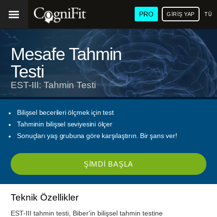
PRO
GIRIŞ YAP
TÜR
Mesafe Tahmin
Testi
EST-III: Tahmin Testi
Bilişsel becerileri ölçmek için test
Tahminin bilişsel seviyesini ölçer
Sonuçları yaş grubuna göre karşılaştırın. Bir şans ver!
ŞIMDI BAŞLA
Teknik Özellikler
EST-III tahmin testi, Biber'in bilişsel tahmin testine