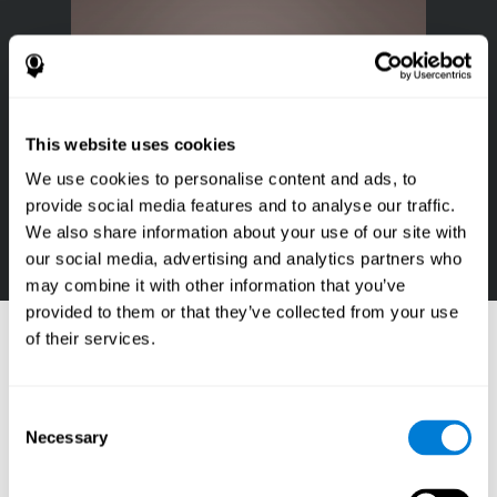
This website uses cookies
We use cookies to personalise content and ads, to
provide social media features and to analyse our traffic.
We also share information about your use of our site with
our social media, advertising and analytics partners who
may combine it with other information that you’ve
provided to them or that they’ve collected from your use
Referanslar
of their services.
Goldstein, F. C., Green, J., Presley, R. M., O'Jile, J., et al.
(1996). Cognitive estimation in patients with Alzheimer's
disease. Neuropsychiatry, Neuropsychology, & Behavioral
Consent
Neurology, 9(1), 35–42.
Necessary
Selection