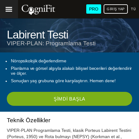
PRO
GIRIŞ YAP
TÜR
Labirent Testi
VIPER-PLAN: Programlama Testi
Nöropsikolojik değerlendirme
Planlama ve görsel algıyla alakalı bilişsel becerileri değerlendirir
ve ölçer.
Sonuçları yaş grubuna göre karşılaştırın. Hemen dene!
ŞIMDI BAŞLA
Teknik Özellikler
VIPER-PLAN Programlama Testi, klasik Porteus Labirent Testini
(Porteus, 1950) ve Rota bulmayı (NEPSY) (Korkman et al.,