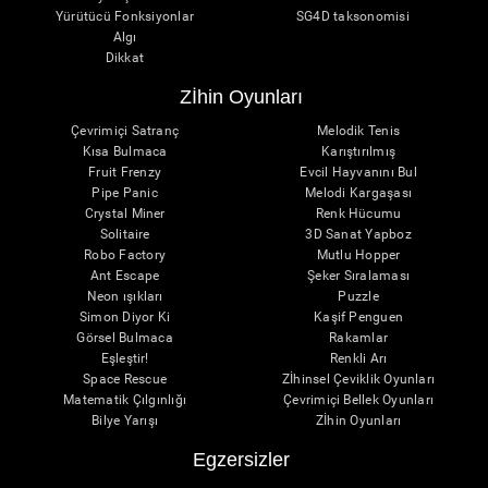
Yürütücü Fonksiyonlar
SG4D taksonomisi
Algı
Dikkat
Zİhin Oyunları
Çevrimiçi Satranç
Melodik Tenis
Kısa Bulmaca
Karıştırılmış
Fruit Frenzy
Evcil Hayvanını Bul
Pipe Panic
Melodi Kargaşası
Crystal Miner
Renk Hücumu
Solitaire
3D Sanat Yapboz
Robo Factory
Mutlu Hopper
Ant Escape
Şeker Sıralaması
Neon ışıkları
Puzzle
Simon Diyor Ki
Kaşif Penguen
Görsel Bulmaca
Rakamlar
Eşleştir!
Renkli Arı
Space Rescue
Zİhinsel Çeviklik Oyunları
Matematik Çılgınlığı
Çevrimiçi Bellek Oyunları
Bilye Yarışı
Zİhin Oyunları
Egzersizler