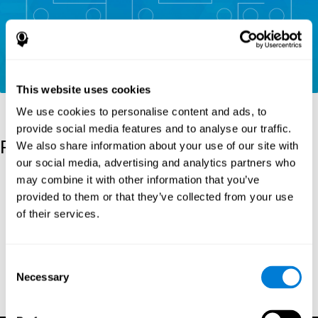
This website uses cookies
We use cookies to personalise content and ads, to
provide social media features and to analyse our traffic.
Referanslar
We also share information about your use of our site with
our social media, advertising and analytics partners who
Korkman, M., Kirk, U., & Kemp, S (1998). NEPSY: A
may combine it with other information that you’ve
developmental neuropsychological assessment. Psychological
provided to them or that they’ve collected from your use
Corporation.
of their services.
Korkman, M., Kirk, U., & Kemp, S (1998). Manual for the
NEPSY. San Antonio, TX: Psychological corporation.
Consent
Porteus, S. D. (1950). The Porteus Maze Test and intelligence.
Necessary
Pacific Books.
Selection
Orijinal metin yok