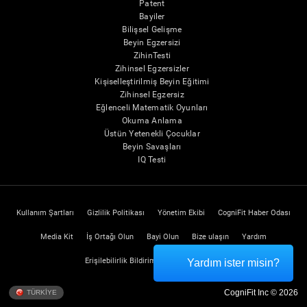
Patent
Bayiler
Bilişsel Gelişme
Beyin Egzersizi
ZihinTesti
Zihinsel Egzersizler
Kişiselleştirilmiş Beyin Eğitimi
Zihinsel Egzersiz
Eğlenceli Matematik Oyunları
Okuma Anlama
Üstün Yetenekli Çocuklar
Beyin Savaşları
IQ Testi
Kullanım Şartları
Gizlilik Politikası
Yönetim Ekibi
CogniFit Haber Odası
Media Kit
İş Ortağı Olun
Bayi Olun
Bize ulaşın
Yardım
Erişilebilirlik Bildirimi
Güven Merkezi
Yardım ister misin?
CogniFit Inc © 2026
TÜRKİYE