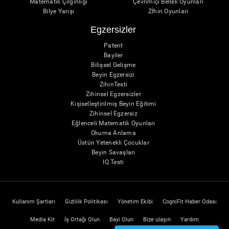
Matematik Çılgınlığı
Çevrimiçi Bellek Oyunları
Bilye Yarışı
Zİhin Oyunları
Egzersizler
Patent
Bayiler
Bilişsel Gelişme
Beyin Egzersizi
ZihinTesti
Zihinsel Egzersizler
Kişiselleştirilmiş Beyin Eğitimi
Zihinsel Egzersiz
Eğlenceli Matematik Oyunları
Okuma Anlama
Üstün Yetenekli Çocuklar
Beyin Savaşları
IQ Testi
Kullanım Şartları
Gizlilik Politikası
Yönetim Ekibi
CogniFit Haber Odası
Media Kit
İş Ortağı Olun
Bayi Olun
Bize ulaşın
Yardım