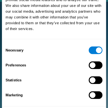
We also share information about your use of our site with
our social media, advertising and analytics partners who
may combine it with other information that you’ve
Abonelik Pro Premium
provided to them or that they’ve collected from your use
Araştırmacılar ve sağlık profesyonelleri için Premium abonelik.
of their services.
ARAŞTIRMACILAR IÇIN
Consent
Necessary
Selection
Logonuzu ekleyin
Takımınızı yönetin
Özel Antrenman Oluştur
Preferences
E-consent belgesi (çalışmalar)
Tüm gelecek değerlendirme ve eğitim lisanslarında %10 indirim
alın!
Statistics
Başlayabilmeniz için ÜCRETSİZ 2 lisans
Marketing
Aylık Plan
Yıllık Plan