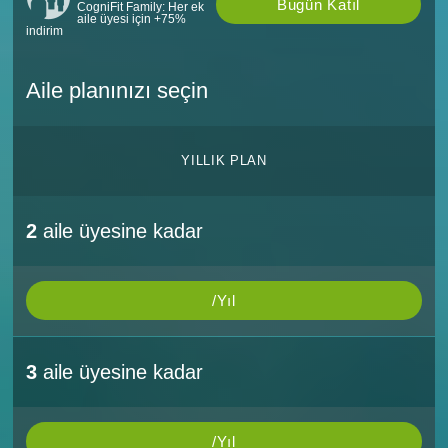
Bugün Katıl
CogniFit Family: Her ek
aile üyesi için +75%
indirim
Aile planınızı seçin
YILLIK PLAN
2
aile üyesine kadar
/Yıl
3
aile üyesine kadar
/Yıl