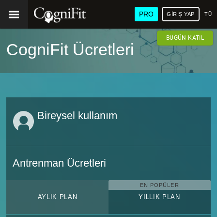
PRO
GIRIŞ YAP
TÜR
BUGÜN KATIL
CogniFit Ücretleri
Bireysel kullanım
Antrenman Ücretleri
EN POPÜLER
AYLIK PLAN
YILLIK PLAN