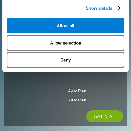
Show details
SATIN AL
Allow all
KLINISYENLER IÇIN
Logonuzu ekleyin
Allow selection
Takımınızı yönetin
Özel Antrenman Oluştur
Tüm gelecek değerlendirme ve eğitim lisanslarında %10 indirim
alın!
Deny
Başlayabilmeniz için ÜCRETSİZ 2 lisans
Aylık Plan
Yıllık Plan
SATIN AL