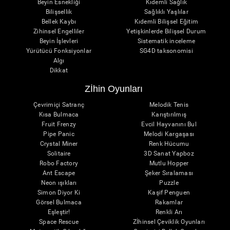
Beyin Esnekliği
Kıdemli Sağlık
Bilişsellik
Sağlıklı Yaşlılar
Bellek Kaybı
Kıdemli Bilişsel Eğitim
Zihinsel Engelliler
Yetişkinlerde Bilişsel Durum
Beyin İşlevleri
Sistematik inceleme
Yürütücü Fonksiyonlar
SG4D taksonomisi
Algı
Dikkat
Zİhin Oyunları
Çevrimiçi Satranç
Melodik Tenis
Kısa Bulmaca
Karıştırılmış
Fruit Frenzy
Evcil Hayvanını Bul
Pipe Panic
Melodi Kargaşası
Crystal Miner
Renk Hücumu
Solitaire
3D Sanat Yapboz
Robo Factory
Mutlu Hopper
Ant Escape
Şeker Sıralaması
Neon ışıkları
Puzzle
Simon Diyor Ki
Kaşif Penguen
Görsel Bulmaca
Rakamlar
Eşleştir!
Renkli Arı
Space Rescue
Zİhinsel Çeviklik Oyunları