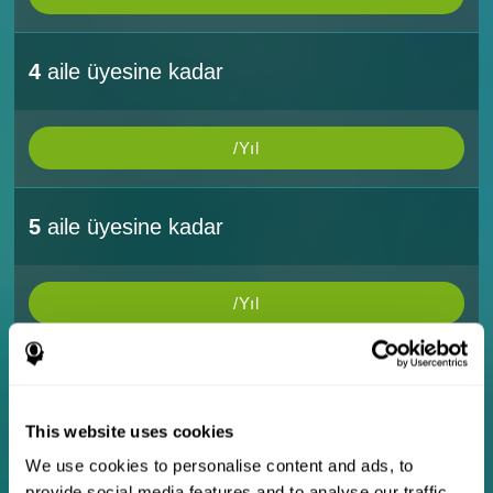
4
aile üyesine kadar
/Yıl
5
aile üyesine kadar
/Yıl
10
aile üyesine kadar
This website uses cookies
/Yıl
We use cookies to personalise content and ads, to
provide social media features and to analyse our traffic.