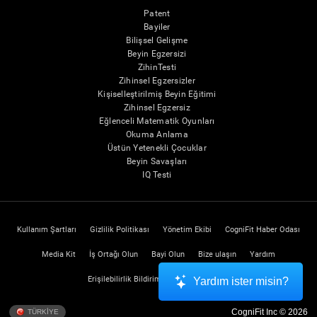
Patent
Bayiler
Bilişsel Gelişme
Beyin Egzersizi
ZihinTesti
Zihinsel Egzersizler
Kişiselleştirilmiş Beyin Eğitimi
Zihinsel Egzersiz
Eğlenceli Matematik Oyunları
Okuma Anlama
Üstün Yetenekli Çocuklar
Beyin Savaşları
IQ Testi
Kullanım Şartları
Gizlilik Politikası
Yönetim Ekibi
CogniFit Haber Odası
Media Kit
İş Ortağı Olun
Bayi Olun
Bize ulaşın
Yardım
Erişilebilirlik Bildirimi
Güven Merkezi
Yardım ister misin?
CogniFit Inc © 2026
TÜRKİYE