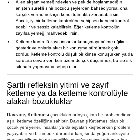
Ailen akşam yemeğindeylen ve pek de hoşlanmadığın
enişten sürekli sinir bozucu şeylerden bahsediyorsa, ona
karşılık vermemek için kendi tutmakta zorlanabilirsin.
Ancak, iyi bir ketleme kontrolüne sahipsen kendini kontrol
edebilir ve sessiz kalabilirsin. Eğer ketleme kontrolün
zayıfsa yemeği mahvedebilirsin.
Ketleme kontrolü zayıf insanlar konuşmayı bölme eğilimi
gösterir ve onlarla akıcı bir konuşma sürdürmek çok
zordur. Ketleme kontrolü düşük bir kimse konuşurken ya da
sorulara cevap verirken üzerinde çok düşünmez, bu ise sık
sık hata yapmasına sebep olur.
Şartlı refleksin yitimi ve zayıf
ketleme ya da ketleme kontrolüyle
alakalı bozukluklar
Davranış Ketlemesi
çocuklukta ortaya çıkan bir problemdir ve
aşırı ketleme özelliğine sahiptir. Davranış Ketlemesi olan bir
çocuk yeni yerler, insanlar ya da eşyaları keşfederken problem
yaşayabilir ve bilinmedik durumlar karşısında yoğun anksiyete
sergileyebilir ve bu da genellikle çocuğun sosyal ortamlardan