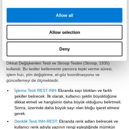
ketlemeyle alakalıdır. İşte bu yüzden
ketleme kontrolünü
değerlendirmek
birçok farklı ortam için faydalı olabilir.
Akademik alanlar
: Çocuğun dikkati dağılır mı ya da davranış
Allow all
veya öfke problemi yaşar mı bilmek için.
Medikal alanlar
:
Hastanın intihar eğilimi ya da yüksek intihar riskine yol
açabilecek zayıf ketleme becerisi var mı bilmek için.
Allow selection
Profesyonel alanlar
: Polis, asker ya da silah veya başka
tehlikeli araçlarla meşgul meslekler kazalardan sakınmak için
mükemmel ketleme becerisi gerektirir.
Deny
CogniFit ekibi ketlemeyi değerlendirmek için referans olarak
Dikkat Değişkenleri Testi ve Stroop Testini (Stroop, 1935)
kullandı. Bu testler ketlemenin yanısıra tepki verme süresi,
işlem hızı, yön değiştirme, el-göz koordinasyonu ve
güncellemeyi de ölçmektedir.
İşleme Testi REST-INH
: Ekranda sayı blokları ve farklı
şekiller belirecek. İlk olarak, kullanıcı şeklin büyüklüğüne
dikkat etmeli ve hangisinin daha büyük olduğunu belirtmeli.
Sonra, üzerinde daha büyük sayı olan bloğu işaret etmesi
gerek.
Denklik Testi INH-REST
: Ekranda renk adları belirecek ve
kullanıcı renk adıyla yazının rengi eşleştiğinde mümkün