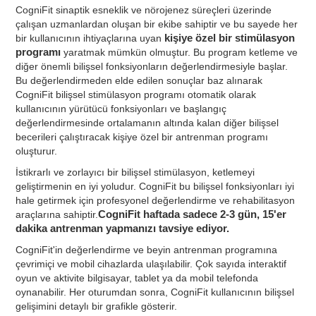
CogniFit sinaptik esneklik ve nörojenez süreçleri üzerinde
çalışan uzmanlardan oluşan bir ekibe sahiptir ve bu sayede her
bir kullanıcının ihtiyaçlarına uyan
kişiye özel bir stimülasyon
programı
yaratmak mümkün olmuştur. Bu program ketleme ve
diğer önemli bilişsel fonksiyonların değerlendirmesiyle başlar.
Bu değerlendirmeden elde edilen sonuçlar baz alınarak
CogniFit bilişsel stimülasyon programı otomatik olarak
kullanıcının yürütücü fonksiyonları ve başlangıç
değerlendirmesinde ortalamanın altında kalan diğer bilişsel
becerileri çalıştıracak kişiye özel bir antrenman programı
oluşturur.
İstikrarlı ve zorlayıcı bir bilişsel stimülasyon, ketlemeyi
geliştirmenin en iyi yoludur. CogniFit bu bilişsel fonksiyonları iyi
hale getirmek için profesyonel değerlendirme ve rehabilitasyon
araçlarına sahiptir.
CogniFit haftada sadece 2-3 gün, 15'er
dakika antrenman yapmanızı tavsiye ediyor.
CogniFit'in değerlendirme ve beyin antrenman programına
çevrimiçi ve mobil cihazlarda ulaşılabilir. Çok sayıda interaktif
oyun ve aktivite bilgisayar, tablet ya da mobil telefonda
oynanabilir. Her oturumdan sonra, CogniFit kullanıcının bilişsel
gelişimini detaylı bir grafikle gösterir.