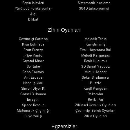
Beyin İşlevleri
Sistematik inceleme
Yürütücü Fonksiyonlar
SG4D taksonomisi
Algı
Dikkat
Zİhin Oyunları
Çevrimiçi Satranç
Melodik Tenis
Kısa Bulmaca
Karıştırılmış
Fruit Frenzy
Evcil Hayvanını Bul
Pipe Panic
Melodi Kargaşası
Crystal Miner
Renk Hücumu
Solitaire
3D Sanat Yapboz
Robo Factory
Mutlu Hopper
Ant Escape
Şeker Sıralaması
Neon ışıkları
Puzzle
Simon Diyor Ki
Kaşif Penguen
Görsel Bulmaca
Rakamlar
Eşleştir!
Renkli Arı
Space Rescue
Zİhinsel Çeviklik Oyunları
Matematik Çılgınlığı
Çevrimiçi Bellek Oyunları
Bilye Yarışı
Zİhin Oyunları
Egzersizler