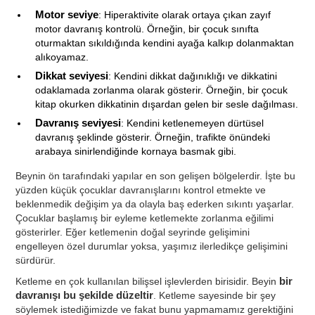
Motor seviye
: Hiperaktivite olarak ortaya çıkan zayıf
motor davranış kontrolü. Örneğin, bir çocuk sınıfta
oturmaktan sıkıldığında kendini ayağa kalkıp dolanmaktan
alıkoyamaz.
Dikkat seviyesi
: Kendini dikkat dağınıklığı ve dikkatini
odaklamada zorlanma olarak gösterir. Örneğin, bir çocuk
kitap okurken dikkatinin dışardan gelen bir sesle dağılması.
Davranış seviyesi
: Kendini ketlenemeyen dürtüsel
davranış şeklinde gösterir. Örneğin, trafikte önündeki
arabaya sinirlendiğinde kornaya basmak gibi.
Beynin ön tarafındaki yapılar en son gelişen bölgelerdir. İşte bu
yüzden küçük çocuklar davranışlarını kontrol etmekte ve
beklenmedik değişim ya da olayla baş ederken sıkıntı yaşarlar.
Çocuklar başlamış bir eyleme ketlemekte zorlanma eğilimi
gösterirler. Eğer ketlemenin doğal seyrinde gelişimini
engelleyen özel durumlar yoksa, yaşımız ilerledikçe gelişimini
sürdürür.
Ketleme en çok kullanılan bilişsel işlevlerden birisidir. Beyin
bir
davranışı bu şekilde düzeltir
. Ketleme sayesinde bir şey
söylemek istediğimizde ve fakat bunu yapmamamız gerektiğini