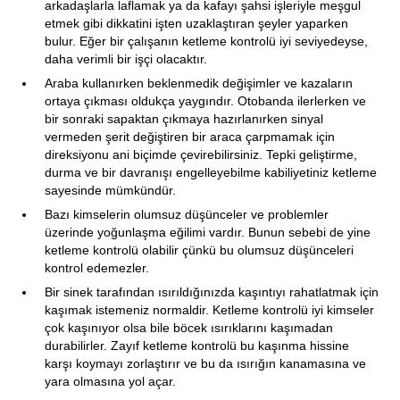
arkadaşlarla laflamak ya da kafayı şahsi işleriyle meşgul
etmek gibi dikkatini işten uzaklaştıran şeyler yaparken
bulur. Eğer bir çalışanın ketleme kontrolü iyi seviyedeyse,
daha verimli bir işçi olacaktır.
Araba kullanırken beklenmedik değişimler ve kazaların
ortaya çıkması oldukça yaygındır. Otobanda ilerlerken ve
bir sonraki sapaktan çıkmaya hazırlanırken sinyal
vermeden şerit değiştiren bir araca çarpmamak için
direksiyonu ani biçimde çevirebilirsiniz. Tepki geliştirme,
durma ve bir davranışı engelleyebilme kabiliyetiniz ketleme
sayesinde mümkündür.
Bazı kimselerin olumsuz düşünceler ve problemler
üzerinde yoğunlaşma eğilimi vardır. Bunun sebebi de yine
ketleme kontrolü olabilir çünkü bu olumsuz düşünceleri
kontrol edemezler.
Bir sinek tarafından ısırıldığınızda kaşıntıyı rahatlatmak için
kaşımak istemeniz normaldir. Ketleme kontrolü iyi kimseler
çok kaşınıyor olsa bile böcek ısırıklarını kaşımadan
durabilirler. Zayıf ketleme kontrolü bu kaşınma hissine
karşı koymayı zorlaştırır ve bu da ısırığın kanamasına ve
yara olmasına yol açar.