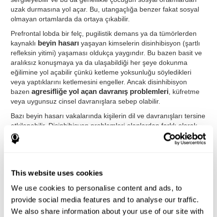
uzak durmasına yol açar. Bu, utangaçlığa benzer fakat sosyal
olmayan ortamlarda da ortaya çıkabilir.
Prefrontal lobda bir felç, pugilistik demans ya da tümörlerden
kaynaklı
beyin hasarı
yaşayan kimselerin disinhibisyon (şartlı
refleksin yitimi) yaşaması oldukça yaygındır. Bu bazen basit ve
aralıksız konuşmaya ya da ulaşabildiği her şeye dokunma
eğilimine yol açabilir çünkü ketleme yoksunluğu söyledikleri
veya yaptıklarını ketlemesini engeller. Ancak disinhibisyon
bazen
agresifliğe yol açan davranış problemleri
, küfretme
veya uygunsuz cinsel davranışlara sebep olabilir.
Bazı beyin hasarı vakalarında kişilerin dil ve davranışları tersine
etkilenebilir. Disinhibisyon problemleri olanlardan farklı olarak
bazı insanların konuşması aşırı ketlenir ve pek
konuşmamalarına yol açar. Fakat konuştuklarından akıcı ve
anlaşılır biçimde konuşurlar.
Yukarıda bahsedilen problemlerin yanısıra zayıf ketleme
This website uses cookies
becerisi
Dikkat Eksikliği Hiperaktivite Bozukluğu
(DEHB)
We use cookies to personalise content and ads, to
veya
Obsesif Kompulsif Bozukluk
gibi hastalıkların da temel
sorunudur. DEHB hem davranış hem de bilişsel ketlemeye yol
provide social media features and to analyse our traffic.
açabilir. Davranış ketlemesi genellikle çocuğun dürtüsel
We also share information about your use of our site with