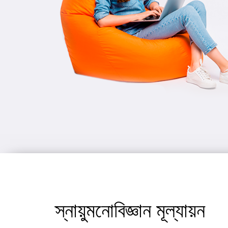
স্নায়ুমনোবিজ্ঞান মূল্যায়ন