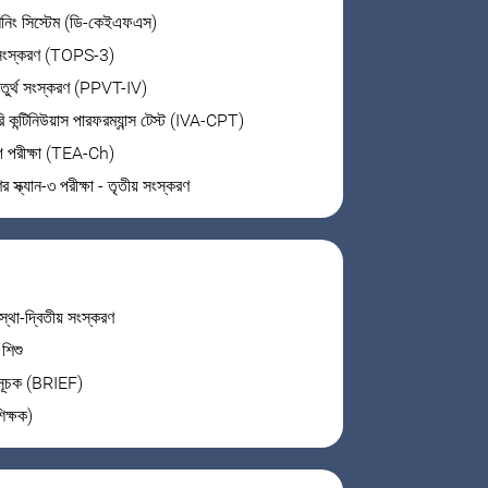
শনিং সিস্টেম (ডি-কেইএফএস)
য় সংস্করণ (TOPS-3)
 চতুর্থ সংস্করণ (PPVT-IV)
রি কন্টিনিউয়াস পারফরম্যান্স টেস্ট (IVA-CPT)
গ পরীক্ষা (TEA-Ch)
র স্ক্যান-৩ পরীক্ষা - তৃতীয় সংস্করণ
স্থা-দ্বিতীয় সংস্করণ
শিশু
ং সূচক (BRIEF)
িক্ষক)