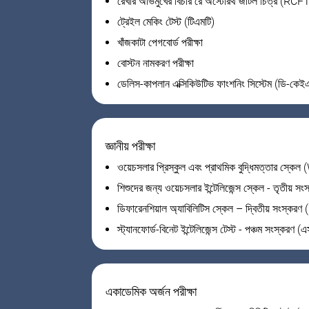
রেখার অভিমুখের বিচার রে অস্টেরিথ জটিল চিত্র (RCF
ট্রেইল মেকিং টেস্ট (টিএমটি)
খাঁজকাটা পেগবোর্ড পরীক্ষা
বোস্টন নামকরণ পরীক্ষা
ডেলিস-কাপলান এক্সিকিউটিভ ফাংশনিং সিস্টেম (ডি-কে
জ্ঞানীয় পরীক্ষা
ওয়েচসলার প্রিস্কুল এবং প্রাথমিক বুদ্ধিমত্তার স্ক
শিশুদের জন্য ওয়েচসলার ইন্টেলিজেন্স স্কেল - তৃতীয়
ডিফারেনশিয়াল অ্যাবিলিটিস স্কেল – দ্বিতীয় সংস্করণ
স্ট্যানফোর্ড-বিনেট ইন্টেলিজেন্স টেস্ট - পঞ্চম সংস্করণ (
একাডেমিক অর্জন পরীক্ষা