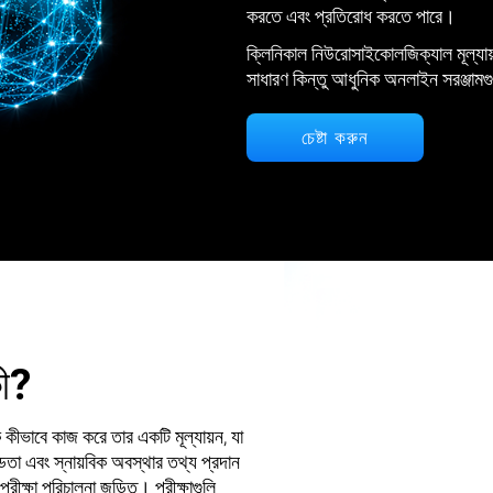
করতে এবং প্রতিরোধ করতে পারে।
ক্লিনিকাল নিউরোসাইকোলজিক্যাল মূল্যায়ন
সাধারণ কিন্তু আধুনিক অনলাইন সরঞ্জামগু
চেষ্টা করুন
কী?
কীভাবে কাজ করে তার একটি মূল্যায়ন, যা
তা এবং স্নায়বিক অবস্থার তথ্য প্রদান
ীক্ষা পরিচালনা জড়িত। পরীক্ষাগুলি