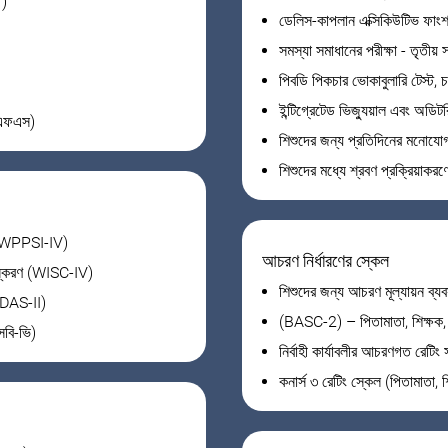
T)
ডেলিস-কাপলান এক্সিকিউটিভ ফাং
সমস্যা সমাধানের পরীক্ষা - তৃতী
পিবডি পিকচার ভোকাবুলারি টেস্ট,
ইন্টিগ্রেটেড ভিজ্যুয়াল এবং অডিট
ইএফএস)
শিশুদের জন্য প্রতিদিনের মনোযো
শিশুদের মধ্যে শ্রবণ প্রক্রিয়াকরণে
েল (WPPSI-IV)
আচরণ নির্ধারণের স্কেল
 সংস্করণ (WISC-IV)
শিশুদের জন্য আচরণ মূল্যায়ন ব্যব
 (DAS-II)
(BASC-2) – পিতামাতা, শিক্ষক, 
এসবি-ভি)
নির্বাহী কার্যাবলীর আচরণগত রেটি
কনার্স ৩ রেটিং স্কেল (পিতামাতা, শ