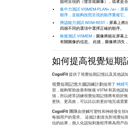
如何呈現的（聲音或圖像），或者是否
集中力測試 VISMEM-PLAN< /
順序，並能夠按照呈現的順序重複它。
辨認能力測試 WOM-REST
：屏幕上將
四個不同的選項中選擇正確的順序。
恢復測試 VISMEM
：圖像將能在屏幕上
有關圖像的信息。 此後，圖像將消失
如何提高視覺短期
CogniFit
提供了視覺短期記憶以及其他認
視覺短期記憶大腦訓練計劃
神經可塑
採用了
習，能夠幫助改善和恢復 VSTM 和其他
強，所以經常訓練視覺短期記憶將有助於恢
更快、更高效，可以比以前更好地完成需要
CogniFit 團隊
由突觸可塑性和神經發生領
每個用戶的需求。 這個計劃首先對視覺短
估的結果，個人化認知刺激程序將為用戶自