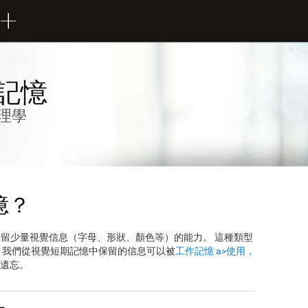
記憶
理學
憶？
保留少量視覺信息（字母、形狀、顏色等）的能力。 這種類型
。 我們從視覺短期記憶中保留的信息可以被
工作記憶 a>使用，
遺忘。