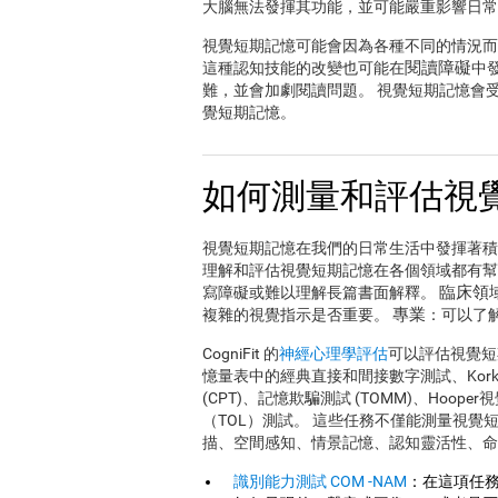
大腦無法發揮其功能，並可能嚴重影響日常
視覺短期記憶可能會因為各種不同的情況而
閱讀障礙
這種認知技能的改變也可能在
中
難，並會加劇閱讀問題。 視覺短期記憶會
覺短期記憶。
如何測量和評估視
視覺短期記憶在我們的日常生活中發揮著積極
理解和評估視覺短期記憶在各個領域都有
臨床領
寫障礙或難以理解長篇書面解釋。
專業
複雜的視覺指示是否重要。
：可以了
CogniFit 的
神經心理學評估
可以評估視覺短期記
憶量表中的經典直接和間接數字測試、Korkman、
(CPT)、記憶欺騙測試 (TOMM)、Hoop
（TOL）測試。 這些任務不僅能測量視
描、空間感知、情景記憶、認知靈活性、命
識別能力測試 COM -NAM
：在這項任務