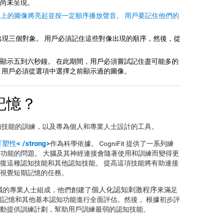
尚未呈現。
a>：屏幕上的圖像將亮起並按一定順序播放聲音。 用戶要記住他們的
出現三個對象。 用戶必須記住這些對像出現的順序，然後，從
顯示五到六秒鐘。 在此期間，用戶必須嘗試記住盡可能多的
，用戶必須從選項中選擇之前顯示過的圖像。
記憶？
知技能的訓練，以及專為個人和專業人士設計的工具。
性< /strong>
作為科學依據。 CogniFit 提供了一系列練
認知功能的問題。 大腦及其神經連接會隨著使用和訓練而變得更
復這種認知技能和其他認知技能。 提高這項技能將有助連接
視覺短期記憶的任務。
個人化認知刺激程序
域的專業人士組成，他們創建了
來滿足
期記憶和其他基本認知功能進行全面評估。然後， 根據初步評
動提供訓練計劃，幫助用戶訓練最弱的認知技能。