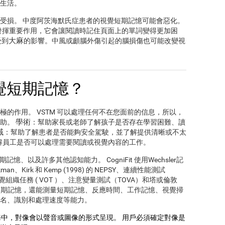
生活。
受損。 中度阿茨海默氏症患者的視覺短期記憶可能會惡化。
發揮重要作用，它會讓閱讀時記住頁面上的單詞變得更加困
大麻
受到
的影響。中風或顱腦外傷引起的腦損傷也可能改變視
覺短期記憶？
的作用。 VSTM 可以處理任何不在您面前的信息，所以，
學術
幫助。
：幫助家長或老師了解孩子是否存在學習困難、讀
域
：幫助了解患者是否能夠安全駕駛，並了解提供清晰或不太
解員工是否可以處理需要閱讀或視覺內容的工作。
憶、以及許多其他認知能力。 CogniFit 使用Wechsler記
Kirk 和 Kemp (1998) 的 NEPSY、連續性能測試
er視覺組織任務 ( VOT ）、注意變量測試（TOVA）和塔或倫敦
覺短期記憶，還能測量短期記憶、反應時間、工作記憶、視覺掃
名、識別和處理速度等能力。
中，對像會以聲音或圖像的形式呈現。 用戶必須確定對像是