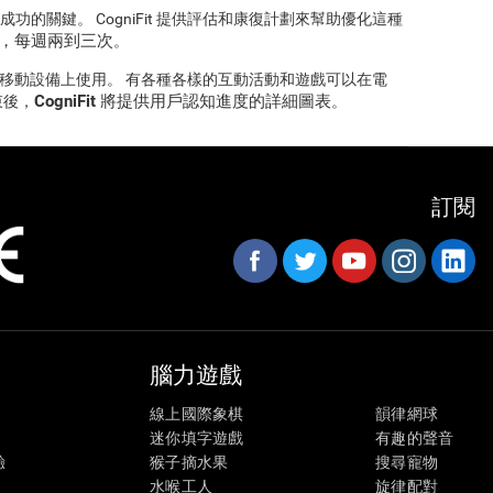
的關鍵。 CogniFit 提供評估和康復計劃來幫助優化這種
鐘，每週兩到三次
。
綫上和移動設備上使用。 有各種各樣的互動活動和遊戲可以在電
CogniFit 將提供用戶認知進度的詳細圖表
束後，
。
訂閱
腦力遊戲
線上國際象棋
韻律網球
迷你填字遊戲
有趣的聲音
驗
猴子摘水果
搜尋寵物
水喉工人
旋律配對