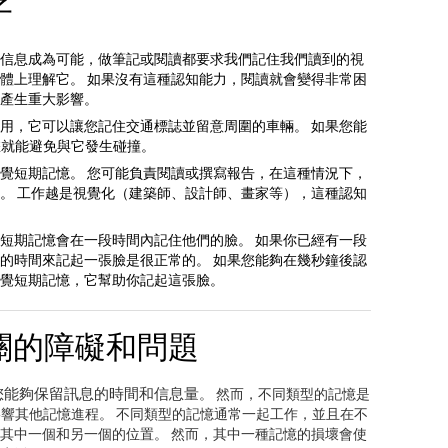
子
信息成為可能，做筆記或閱讀都要求我們記住我們讀到的視
體上理解它。 如果沒有這種認知能力，閱讀就會變得非常困
產生重大影響。
用，它可以讓您記住交通標誌並留意周圍的車輛。 如果您能
您就能避免與它發生碰撞。
覺短期記憶。 您可能負責閱讀或撰寫報告，在這種情況下，
。 工作越是視覺化（建築師、設計師、畫家等），這種認知
短期記憶會在一段時間內記住他們的臉。 如果你已經有一段
的時間來記起一張臉是很正常的。 如果您能夠在幾秒鐘後認
覺短期記憶，它幫助你記起這張臉。
關的障礙和問題
您能夠保留訊息的時間和信息量
。 然而，不同類型的記憶是
會影響其他記憶進程。 不同類型的記憶通常一起工作，並且在不
其中一個和另一個的位置。 然而，其中一種記憶的損壞會使