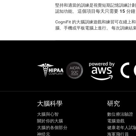
堅持和適當的訓練是視覺短期記憶訓練計劃成功
這個項目每天只需要 15 分
認知功能。
CogniFit 的大腦訓練遊戲和練習可在
腦、手機或平板電腦上進行。 每次訓練結
大腦科學
研究
大腦與心智
數位療法驗證
關於你的大腦
電腦遊戲
大腦的各個部分
健康老年人試
神经元
海軍飛行員