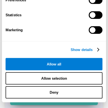
Preferences
Il Simon Test di CogniFit è una replica digitalizzata del
compito con lo stesso nome (Simon e Wolf, 1963).
L'esecuzione del compito consentirà di identificare la
Statistics
differenza tra il tempo di reazione tra prove incongruenti e
congruenti a cui è stata data una risposta corretta, noto
come effetto Simon.
Marketing
Avvia attività
Show details
Allow all
Allow selection
Deny