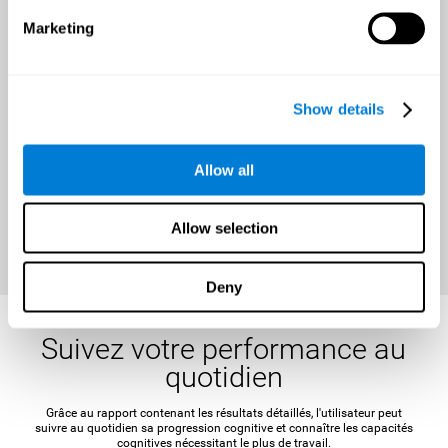
Une opportunité pour
Marketing
améliorer votre santé
cérébrale durant toute l'année
Show details
Il est important de fixer un objectif concret et réalisable avant de
commencer l'entraînement, afin de maintenir la motivation et de
stimuler l'esprit.
Allow all
RÉCLAMER VOTRE RÉDUCTION
MAINTENANT
Allow selection
Deny
Suivez votre performance au
quotidien
Grâce au rapport contenant les résultats détaillés, l'utilisateur peut
suivre au quotidien sa progression cognitive et connaître les capacités
cognitives nécessitant le plus de travail.