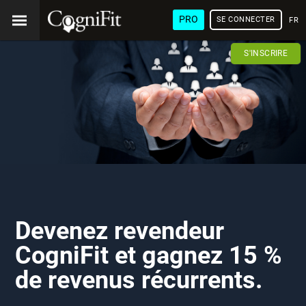
PRO
SE CONNECTER
FRA
S'INSCRIRE
Devenez revendeur
CogniFit et gagnez 15 %
de revenus récurrents.