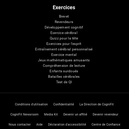
Exercices
Brevet
Revendeurs
Développement cognitif
Exercice cérébral
Quizz pour la tête
Exercices pour l'esprit
Entraînement cérébral personnalisé
Exercice mental
Jeux mathématiques amusants
Compréhension de lecture
Enfants surdoués
Batailles cérébrales
Test de QI
Conditions d'utilisation
Confidentialité
La Direction de CogniFit
CogniFit Newsroom
Media Kit
Devenir un affilié
Devenir revendeur
Nous contacter
Aide
Déclaration d'accessibilité
Centre de Confiance