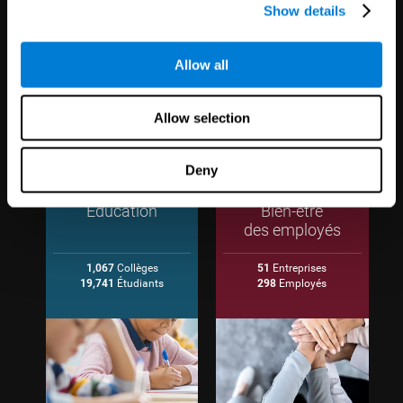
Show details
Allow all
Allow selection
Deny
Éducation
Bien-être
des employés
1,067
Collèges
51
Entreprises
19,741
Étudiants
298
Employés