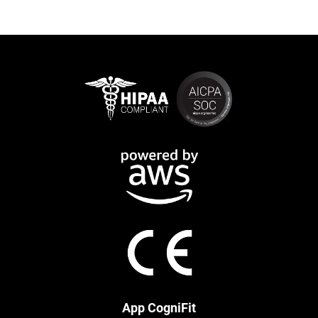
App CogniFit