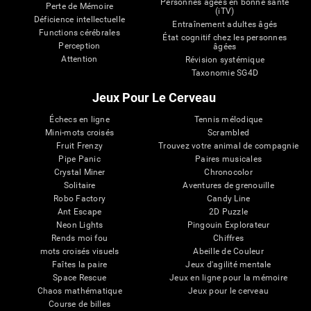
Personnes âgées en bonne santé
Perte de Mémoire
(iTV)
Déficience intellectuelle
Entraînement adultes âgés
Functions cérébrales
État cognitif chez les personnes
Perception
âgées
Attention
Révision systémique
Taxonomie SG4D
Jeux Pour Le Cerveau
Échecs en ligne
Tennis mélodique
Mini-mots croisés
Scrambled
Fruit Frenzy
Trouvez votre animal de compagnie
Pipe Panic
Paires musicales
Crystal Miner
Chronocolor
Solitaire
Aventures de grenouille
Robo Factory
Candy Line
Ant Escape
2D Puzzle
Neon Lights
Pingouin Explorateur
Rends moi fou
Chiffres
mots croisés visuels
Abeille de Couleur
Faîtes la paire
Jeux d'agilité mentale
Space Rescue
Jeux en ligne pour la mémoire
Chaos mathématique
Jeux pour le cerveau
Course de billes