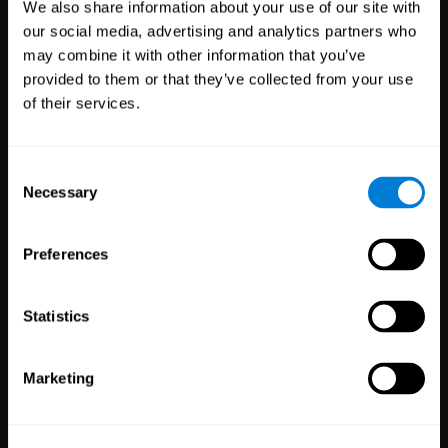
We also share information about your use of our site with
our social media, advertising and analytics partners who
may combine it with other information that you’ve
provided to them or that they’ve collected from your use
Découvrir CogniFit
of their services.
Consent
Necessary
Selection
Offrez notre technologie de santé
cérébrale à vos patients, étudiants,
Preferences
employés ou clients
Statistics
Santé
Recherche
Marketing
3,617
Professionnels De La
784
Chercheurs
Santé
72,891
Participants
102,776
Patients