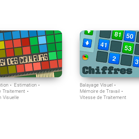
tion
Estimation
Balayage Visuel
e Traitement
Mémoire de Travail
 Visuelle
Vitesse de Traitement