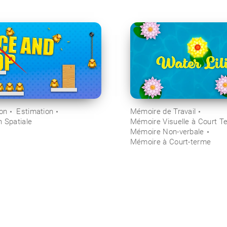
ion
Estimation
Mémoire de Travail
n Spatiale
Mémoire Visuelle à Court T
Mémoire Non-verbale
Mémoire à Court-terme