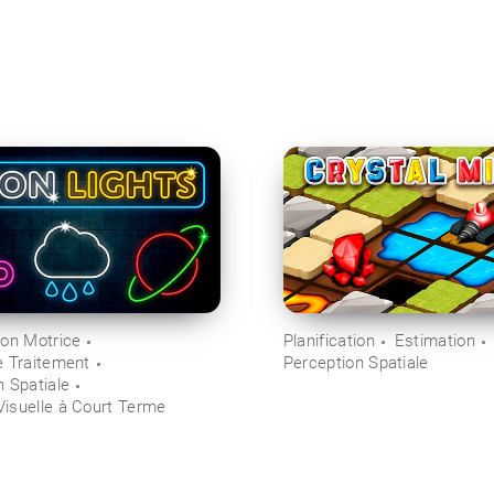
ion Motrice
Planification
Estimation
e Traitement
Perception Spatiale
n Spatiale
isuelle à Court Terme