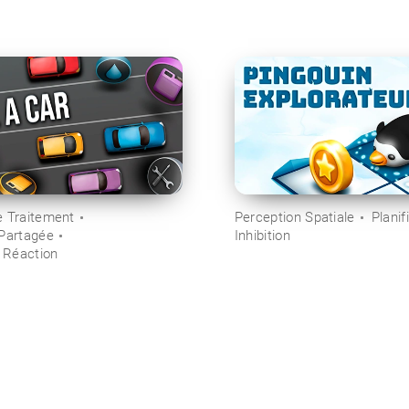
e Traitement
Perception Spatiale
Planif
 Partagée
Inhibition
 Réaction