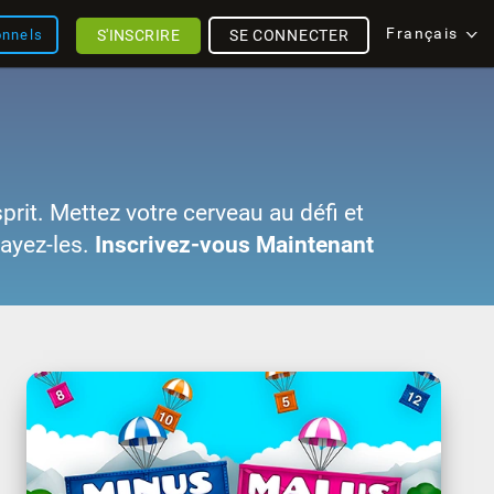
Français
S'INSCRIRE
SE CONNECTER
onnels
sprit. Mettez votre cerveau au défi et
sayez-les.
Inscrivez-vous Maintenant