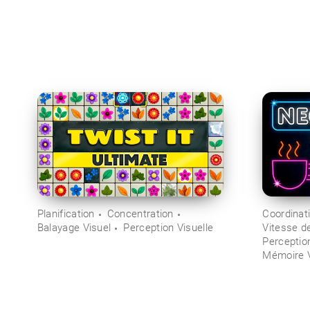
Planification
Concentration
Coordinat
Balayage Visuel
Perception Visuelle
Vitesse d
Perceptio
Mémoire V