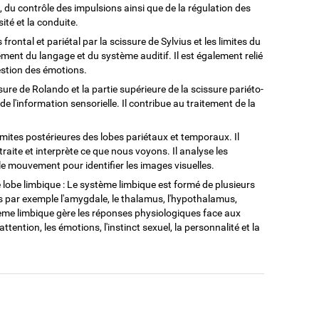
 du contrôle des impulsions ainsi que de la régulation des
té et la conduite.
 frontal et pariétal par la scissure de Sylvius et les limites du
itement du langage et du système auditif. Il est également relié
estion des émotions.
issure de Rolando et la partie supérieure de la scissure pariéto-
n de l'information sensorielle. Il contribue au traitement de la
 limites postérieures des lobes pariétaux et temporaux. Il
 traite et interprète ce que nous voyons. Il analyse les
le mouvement pour identifier les images visuelles.
e lobe limbique : Le système limbique est formé de plusieurs
s par exemple l'amygdale, le thalamus, l'hypothalamus,
tème limbique gère les réponses physiologiques face aux
attention, les émotions, l'instinct sexuel, la personnalité et la