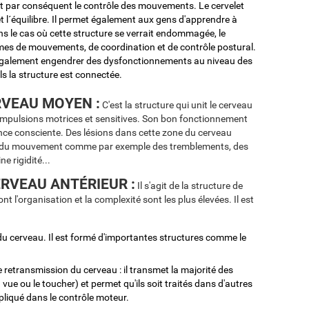
est par conséquent le contrôle des mouvements. Le cervelet
t l´équilibre. Il permet également aux gens d'apprendre à
ans le cas où cette structure se verrait endommagée, le
èmes de mouvements, de coordination et de contrôle postural.
galement engendrer des dysfonctionnements au niveau des
s la structure est connectée.
VEAU MOYEN :
C'est la structure qui unit le cerveau
s impulsions motrices et sensitives. Son bon fonctionnement
ence consciente. Des lésions dans cette zone du cerveau
es du mouvement comme par exemple des tremblements, des
 rigidité...
RVEAU ANTÉRIEUR :
Il s'agit de la structure de
nt l'organisation et la complexité sont les plus élevées. Il est
ur du cerveau. Il est formé d'importantes structures comme le
retransmission du cerveau : il transmet la majorité des
a vue ou le toucher) et permet qu'ils soit traités dans d'autres
pliqué dans le contrôle moteur.