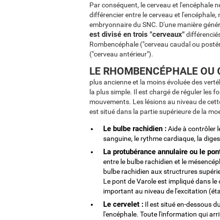
Par conséquent, le cerveau et l'encéphale n
différencier entre le cerveau et l'encéphal
embryonnaire du SNC. D'une manière génér
est divisé en trois "cerveaux"
différencié
Rombencéphale ("cerveau caudal ou postér
("cerveau antérieur").
LE RHOMBENCÉPHALE OU C
plus ancienne et la moins évoluée des verté
la plus simple. Il est chargé de réguler les 
mouvements. Les lésions au niveau de cette
est situé dans la partie supérieure de la mo
Le bulbe rachidien :
Aide à contrôler 
sanguine, le rythme cardiaque, la digest
La protubérance annulaire ou le pont
entre le bulbe rachidien et le mésencéph
bulbe rachidien aux structrures supéri
Le pont de Varole est impliqué dans le
important au niveau de l'excitation (éta
Le cervelet :
Il est situé en-dessous d
l'encéphale. Toute l'information qui arr