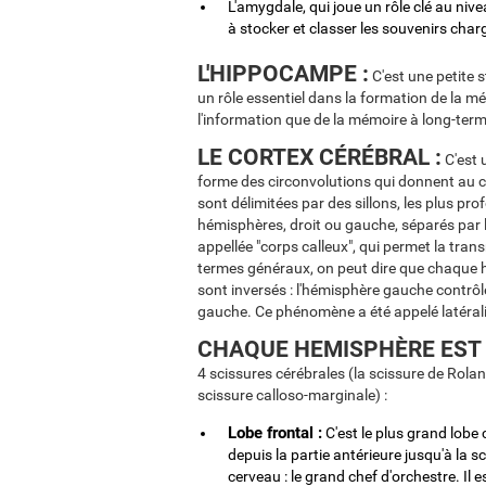
L'amygdale, qui joue un rôle clé au niv
à stocker et classer les souvenirs cha
L'HIPPOCAMPE :
C'est une petite 
un rôle essentiel dans la formation de la 
l'information que de la mémoire à long-term
LE CORTEX CÉRÉBRAL :
C'est 
forme des circonvolutions qui donnent au ce
sont délimitées par des sillons, les plus pr
hémisphères, droit ou gauche, séparés par l
appellée "corps calleux", qui permet la tra
termes généraux, on peut dire que chaque h
sont inversés : l'hémisphère gauche contrôle
gauche. Ce phénomène a été appelé latéral
CHAQUE HEMISPHÈRE EST D
4 scissures cérébrales (la scissure de Roland
scissure calloso-marginale) :
Lobe frontal :
C'est le plus grand lobe cé
depuis la partie antérieure jusqu'à la s
cerveau : le grand chef d'orchestre. Il 