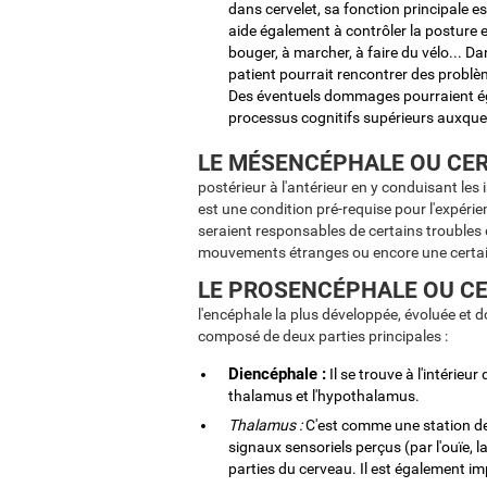
dans cervelet, sa fonction principale 
aide également à contrôler la posture e
bouger, à marcher, à faire du vélo... D
patient pourrait rencontrer des probl
Des éventuels dommages pourraient é
processus cognitifs supérieurs auxquel
LE MÉSENCÉPHALE OU CER
postérieur à l'antérieur en y conduisant le
est une condition pré-requise pour l'expéri
seraient responsables de certains troubl
mouvements étranges ou encore une certaine
LE PROSENCÉPHALE OU CE
l'encéphale la plus développée, évoluée et do
composé de deux parties principales :
Diencéphale :
Il se trouve à l'intérie
thalamus et l'hypothalamus.
Thalamus :
C'est comme une station de 
signaux sensoriels perçus (par l'ouïe, l
parties du cerveau. Il est également im