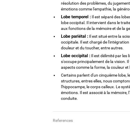
résolution des problèmes, du jugement,
émotions comme l'empathie, la générosi
Lobe temporel :
Il est séparé des lobes
lobe occipital. Il intervient dans le tra
aux fonctions de la mémoire et de la g
Lobe pariétal :
Il est situé entre la sc
occipitale. Il est chargé de l'intégratio
douleur et du toucher, entre autres.
Lobe occipital :
Il est délimité par les
s'occupe principalement de la vision. Il
aspects comme la forme, la couleur et 
Certains parlent d'un cinquième lobe, l
structures, entres elles, nous compton
l'hippocampe, le corps calleux. Le sys
émotions. Il est associé à la mémoire, l'
conduite.
References