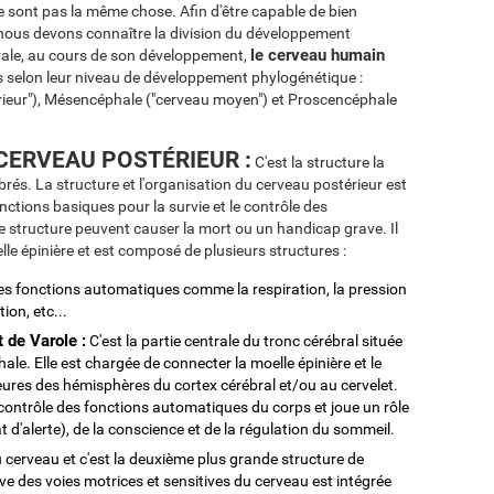
e sont pas la même chose. Afin d'être capable de bien
e, nous devons connaître la division du développement
le cerveau humain
ale, au cours de son développement,
s selon leur niveau de développement phylogénétique :
ieur"), Mésencéphale ("cerveau moyen") et Proscencéphale
ERVEAU POSTÉRIEUR :
C'est la structure la
brés. La structure et l'organisation du cerveau postérieur est
fonctions basiques pour la survie et le contrôle des
 structure peuvent causer la mort ou un handicap grave. Il
elle épinière et est composé de plusieurs structures :
les fonctions automatiques comme la respiration, la pression
ion, etc...
 de Varole :
C'est la partie centrale du tronc cérébral située
ale. Elle est chargée de connecter la moelle épinière et le
eures des hémisphères du cortex cérébral et/ou au cervelet.
 contrôle des fonctions automatiques du corps et joue un rôle
t d'alerte), de la conscience et de la régulation du sommeil.
u cerveau et c'est la deuxième plus grande structure de
ive des voies motrices et sensitives du cerveau est intégrée