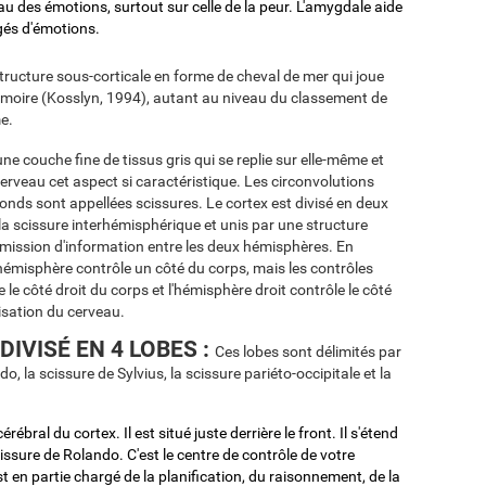
eau des émotions, surtout sur celle de la peur. L'amygdale aide
rgés d'émotions.
structure sous-corticale en forme de cheval de mer qui joue
mémoire (Kosslyn, 1994), autant au niveau du classement de
e.
une couche fine de tissus gris qui se replie sur elle-même et
rveau cet aspect si caractéristique. Les circonvolutions
ofonds sont appellées scissures. Le cortex est divisé en deux
a scissure interhémisphérique et unis par une structure
nsmission d'information entre les deux hémisphères. En
émisphère contrôle un côté du corps, mais les contrôles
 le côté droit du corps et l'hémisphère droit contrôle le côté
isation du cerveau.
IVISÉ EN 4 LOBES :
Ces lobes sont délimités par
o, la scissure de Sylvius, la scissure pariéto-occipitale et la
rébral du cortex. Il est situé juste derrière le front. Il s'étend
cissure de Rolando. C'est le centre de contrôle de votre
est en partie chargé de la planification, du raisonnement, de la