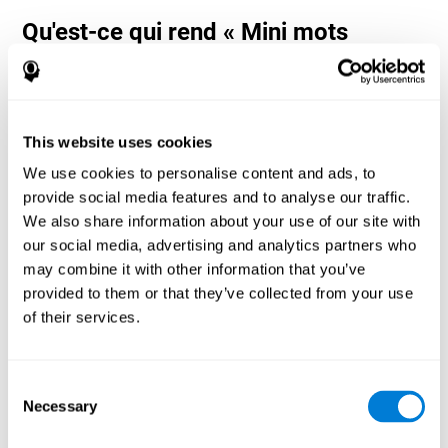
Qu'est-ce qui rend « Mini mots
croisés » si populaire ? - Histoire
Les jeux de nommage et de mémoire de travail, tels que « Mini
mots croisés », aident les utilisateurs à gérer leurs ressources
cognitives pour optimiser leurs performances. Cela les aide à se
This website uses cookies
fixer des objectifs de plus en plus complexes qui nécessiteront
une plus grande dextérité des capacités cognitives impliquées,
We use cookies to personalise content and ads, to
contribuant à les stimuler.
provide social media features and to analyse our traffic.
Comment le jeu d'esprit « Mini mots
We also share information about your use of our site with
croisés » améliore-t-il mes capacités
our social media, advertising and analytics partners who
cognitives ?
may combine it with other information that you’ve
provided to them or that they’ve collected from your use
Jouer à « Mini mots croisés » stimule un modèle d'activation
of their services.
neuronale spécifique. La répétition et l'entraînement constants de
ce schéma peuvent aider à optimiser les connexions neuronales
et aider les circuits neuronaux à se réorganiser et à récupérer des
fonctions cognitives affaiblies ou endommagées.
Consent
Necessary
« Mini mots croisés » aide à exercer la dénomination, la
Selection
perception spatiale et la mémoire de travail. La stimulation
constante de ces compétences peut aider à créer de nouvelles