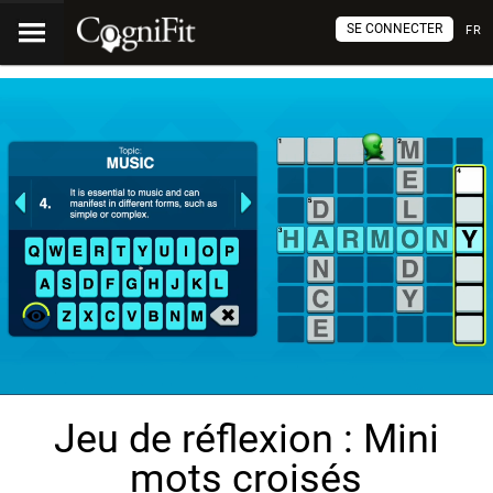
SE CONNECTER
FR
Jeu de réflexion : Mini
mots croisés