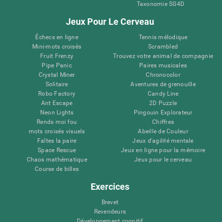
Taxonomie SG4D
Jeux Pour Le Cerveau
Échecs en ligne
Tennis mélodique
Mini-mots croisés
Scrambled
Fruit Frenzy
Trouvez votre animal de compagnie
Pipe Panic
Paires musicales
Crystal Miner
Chronocolor
Solitaire
Aventures de grenouille
Robo Factory
Candy Line
Ant Escape
2D Puzzle
Neon Lights
Pingouin Explorateur
Rends moi fou
Chiffres
mots croisés visuels
Abeille de Couleur
Faîtes la paire
Jeux d'agilité mentale
Space Rescue
Jeux en ligne pour la mémoire
Chaos mathématique
Jeux pour le cerveau
Course de billes
Exercices
Brevet
Revendeurs
Développement cognitif