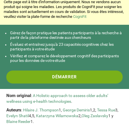
Cette page est à titre d'information uniquement. Nous ne vendons aucun
produit qui soigne les maladies. Les produits de CogniFit pour soigner les
maladies sont actuellement en cours de validation. Si vous êtes intéressé,
veuillez visiter la plate-forme de recherche
CogniFit
Gérez de façon pratique les patients participants à la recherche à
partir de la plateforme destinée aux chercheurs
Évaluez et entraînez jusqu'à 23 capacités cognitives chez les
participants à votre étude
Vérifiez et comparez le développement cognitif des participants
pour les données de votre étude
DÉMARRER
Nom original
:
A Holistic approach to assess older adults’
wellness using e-health technologies
.
Auteurs
:
Hilaire J. Thompson
1,
George Demiris
1,2,
Tessa Rue
3,
Evelyn Shatil
4,5,
Katarzyna Wilamowska
2,
Oleg Zaslavsky
1 y
Blaine Reeder
1.