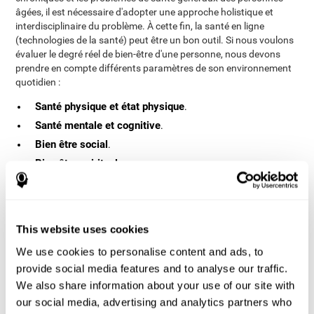
âgées, il est nécessaire d'adopter une approche holistique et
interdisciplinaire du problème. À cette fin, la santé en ligne
(technologies de la santé) peut être un bon outil. Si nous voulons
évaluer le degré réel de bien-être d'une personne, nous devons
prendre en compte différents paramètres de son environnement
quotidien :
Santé physique et état physique
.
Santé mentale et cognitive
.
Bien être social
.
Bien être spirituel
.
Dans cette étude, nous avons essayé d'évaluer le bien-être d'une
manière holistique afin de savoir comment ces quatre
paramètres interagissent. La technologie permet de recueillir, de
This website uses cookies
stocker et d'analyser une grande quantité de données d'une
manière confortable et non invasive. Avec l'e-santé, nous serons
We use cookies to personalise content and ads, to
en mesure de mesurer les paramètres pertinents pour le bien-être
provide social media features and to analyse our traffic.
des personnes âgées.
We also share information about your use of our site with
Méthodologie
our social media, advertising and analytics partners who