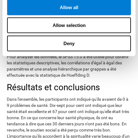
spirituel
.
Allow all
CogniFit
évalue les
, outil neuropsychologique qui
paramètres cognitifs
.
Allow selection
Une fois la collecte des données de l'étude terminée, il est possible
de télécharger les résultats de chaque participant sur notre
ordinateur pour les analyser.
Deny
Analyse statistique
Pour analyser les données, le SPSS 15.0 a été utilisé pour obtenir
les statistiques descriptives, les corrélations d'égal à égal des
paramètres et une analyse hiérarchique par grappes a été
effectuée avec la statistique de Hoeffding D.
Résultats et conclusions
Dans l'ensemble, les participants ont indiqué qu'ils avaient de 0 à
9 problèmes de santé. Dix-sept pour cent ont indiqué que leur
santé était excellente et 67 pour cent ont indiqué qu'elle était très
bonne. En ce qui concerne leur santé physique, ils ont eu
tendance à dire que ces 30 derniers jours n'ont pas été bons. En
revanche, le soutien social a été perçu comme très bon.
L'importance qu'ils accordent à la spiritualité varie beaucoup d'un