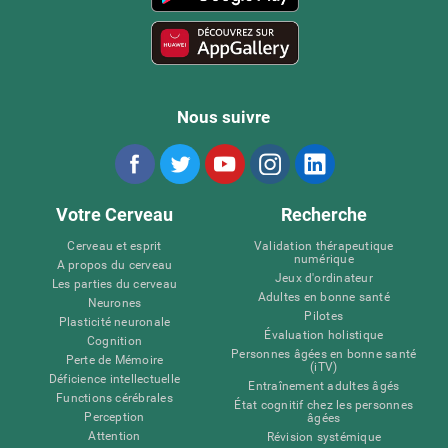
Nous suivre
Votre Cerveau
Recherche
Cerveau et esprit
Validation thérapeutique
numérique
A propos du cerveau
Jeux d'ordinateur
Les parties du cerveau
Adultes en bonne santé
Neurones
Pilotes
Plasticité neuronale
Évaluation holistique
Cognition
Personnes âgées en bonne santé
Perte de Mémoire
(iTV)
Déficience intellectuelle
Entraînement adultes âgés
Functions cérébrales
État cognitif chez les personnes
Perception
âgées
Attention
Révision systémique