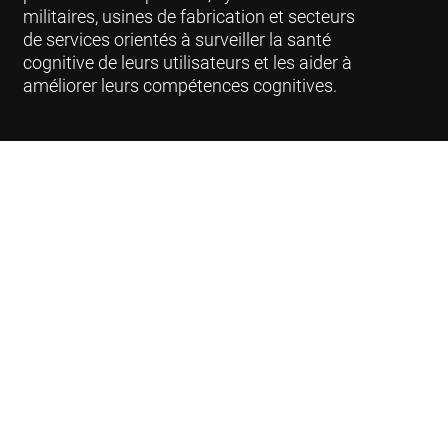
militaires, usines de fabrication et secteurs
de services orientés à surveiller la santé
cognitive de leurs utilisateurs et les aider à
améliorer leurs compétences cognitives.
Sécurité et confidentialité des
données
CogniFit respecte les normes les plus strictes en
matière de sécurité et de confidentialité (PCI,
HIPAA, GDPR, CCPA) pour les informations
personnellement identifiables. Tous nos
environnements sont hébergés dans un cloud privé
virtuel protégé par AWS et toutes les données et
communications de nos serveurs sont cryptées.