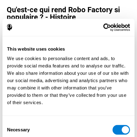
Qu'est-ce qui rend Robo Factory si
populaire ? - Histoire
Les jeux d'estimation et de vitesse de traitement tels que Robo
Factory aident les utilisateurs à allouer leurs ressources
cognitives à la fois dans l'espace et dans le temps. Cela les aide à
apporter des réponses correctes plus rapides aux cibles et à
This website uses cookies
divertir l'utilisateur tout en travaillant sur ses différentes
compétences cognitives.
We use cookies to personalise content and ads, to
Comment le jeu mental "Robo
provide social media features and to analyse our traffic.
Factory" améliore-t-il mes capacités
We also share information about your use of our site with
cognitives ?
our social media, advertising and analytics partners who
may combine it with other information that you’ve
La Robo Factory de CogniFit aide à stimuler un modèle
provided to them or that they’ve collected from your use
d'activation neuronale spécifique. Répéter et entraîner ce schéma
of their services.
de manière cohérente peut aider à créer de nouvelles synapses et
aider les circuits neuronaux à se réorganiser et à retrouver des
fonctions cognitives affaiblies ou endommagées.
Consent
Robo Factory aide à exercer la planification, la perception
Necessary
spatiale et le déplacement. La stimulation constante de ces
Selection
compétences peut aider à créer de nouvelles synapses, à