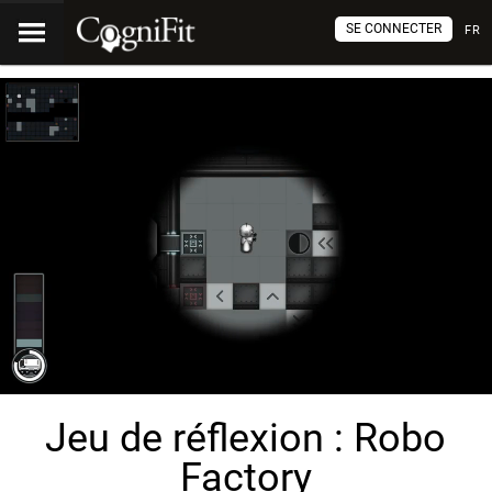
SE CONNECTER
FR
Jeu de réflexion : Robo
Factory