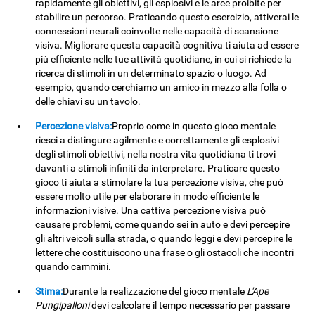
rapidamente gli obiettivi, gli esplosivi e le aree proibite per
stabilire un percorso. Praticando questo esercizio, attiverai le
connessioni neurali coinvolte nelle capacità di scansione
visiva. Migliorare questa capacità cognitiva ti aiuta ad essere
più efficiente nelle tue attività quotidiane, in cui si richiede la
ricerca di stimoli in un determinato spazio o luogo. Ad
esempio, quando cerchiamo un amico in mezzo alla folla o
delle chiavi su un tavolo.
Percezione visiva:
Proprio come in questo gioco mentale
riesci a distingure agilmente e correttamente gli esplosivi
degli stimoli obiettivi, nella nostra vita quotidiana ti trovi
davanti a stimoli infiniti da interpretare. Praticare questo
gioco ti aiuta a stimolare la tua percezione visiva, che può
essere molto utile per elaborare in modo efficiente le
informazioni visive. Una cattiva percezione visiva può
causare problemi, come quando sei in auto e devi percepire
gli altri veicoli sulla strada, o quando leggi e devi percepire le
lettere che costituiscono una frase o gli ostacoli che incontri
quando cammini.
Stima:
Durante la realizzazione del gioco mentale
L'Ape
Pungipalloni
devi calcolare il tempo necessario per passare