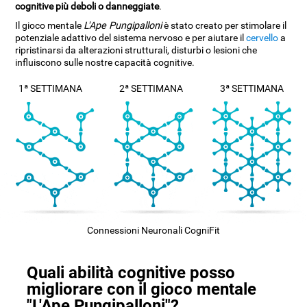
cognitive più deboli o danneggiate
.
Il gioco mentale
L'Ape Pungipalloni
è stato creato per stimolare il
potenziale adattivo del sistema nervoso e per aiutare il
cervello
a
ripristinarsi da alterazioni strutturali, disturbi o lesioni che
influiscono sulle nostre capacità cognitive.
1ª SETTIMANA
2ª SETTIMANA
3ª SETTIMANA
Connessioni Neuronali CogniFit
Quali abilità cognitive posso
migliorare con il gioco mentale
"L'Ape Pungipalloni"?