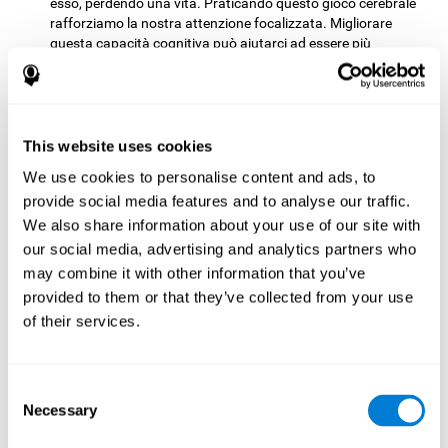
esso, perdendo una vita. Praticando questo gioco cerebrale
rafforziamo la nostra attenzione focalizzata. Migliorare
questa capacità cognitiva può aiutarci ad essere più
efficienti nelle situazioni quotidiane in cui dobbiamo
rispondere o individuare qualsiasi stimolo rilevante. Ad
esempio, quando fissiamo la nostra attenzione sulla lavagna
o su un libro per individuare le informazioni pertinenti.
This website uses cookies
Pianificazion:e
Questo gioco mentale implica la necessità di
We use cookies to personalise content and ads, to
decidere l'ordine in cui raggiungere i nostri obiettivi.
Pianificare la mossa in anticipo può aiutarci a raggiungere il
provide social media features and to analyse our traffic.
nostro obiettivo in modo più efficiente. Svolgendo questo
We also share information about your use of our site with
compito stiamo stimolando la nostra capacità di
our social media, advertising and analytics partners who
pianificazione. Migliorare questa capacità cognitiva ci aiuta
may combine it with other information that you’ve
ad essere più efficienti nella nostra vita quotidiana. Ad
provided to them or that they’ve collected from your use
esempio, quando dobbiamo pensare ai passi da compiere
per raggiungere un obiettivo, quando dobbiamo scegliere il
of their services.
percorso migliore per raggiungere un ristorante o quando
vogliamo sconfiggere i nostri avversari in un gioco da tavolo.
Consent
Memoria non verbale:
Durante questa sfida mentale, devi
Necessary
imparare gli schemi di comparsa delle zone rosse o zone
Selection
proibite, per evitarle in modo più efficiente. Praticando