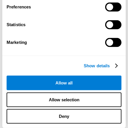
questo gioco, è possibile lavorare sulla nostra memoria non
Preferences
verbale. Questa abilità cognitiva è fondamentale nella nostra
quotidianità perché ci permette di memorizzare gli stimoli
non verbali, come il volto dei nostri clienti o conoscenti.
Statistics
Attenzione divisa:
In questo esercizio mentale devi prestare
attenzione alla posizione del cursore e contemporaneamente
allo schema di comparsa delle aree rosse. Praticando questo
Marketing
gioco mentale stimoli la tua attenzione divisa. Rafforzare
questa capacità cognitiva ti aiuta ad essere più efficiente
nello svolgere simultaneamente due o più attività. Ad
esempio, quando cammini per strada e allo stesso tempo
Show details
scrivi un messaggio sul telefono o quando seguiamo una
lezione e prendiamo appunti mentre ascoltiamo il
professore.
Allow all
Inibizione:
Se durante il gioco mentale rilevi un'area esplosiva
o proibita, dovrai interrompere il tuo piano d'azione.
Allow selection
Praticare questa sfida mentale ti aiuterà a stimolare e
migliorare la tue capacità inibitoria. Questa capacità
cognitiva è importante per reagire con più facilità e in modo
Deny
appropriato a situazioni in cui hai già avviato un'azione e devi
fermarti improvvisamente. Ad esempio, quando sei in auto e