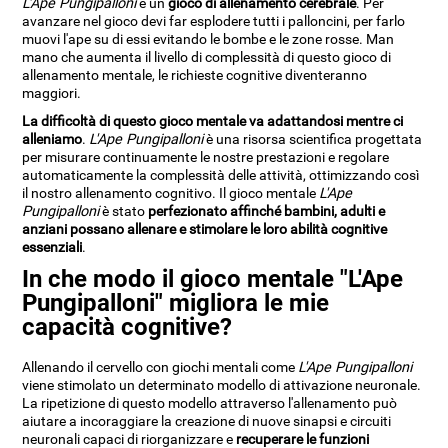
L'Ape Pungipalloni
è un
gioco di allenamento cerebrale
. Per
avanzare nel gioco devi far esplodere tutti i palloncini, per farlo
muovi l'ape su di essi evitando le bombe e le zone rosse. Man
mano che aumenta il livello di complessità di questo gioco di
allenamento mentale, le richieste cognitive diventeranno
maggiori.
La difficoltà di questo gioco mentale va adattandosi mentre ci
alleniamo
.
L'Ape Pungipalloni
è una risorsa scientifica progettata
per misurare continuamente le nostre prestazioni e regolare
automaticamente la complessità delle attività, ottimizzando così
il nostro allenamento cognitivo. Il gioco mentale
L'Ape
Pungipalloni
è stato
perfezionato affinché bambini, adulti e
anziani possano allenare e stimolare le loro abilità cognitive
essenziali
.
In che modo il gioco mentale "L'Ape
Pungipalloni" migliora le mie
capacità cognitive?
Allenando il cervello con giochi mentali come
L'Ape Pungipalloni
viene stimolato un determinato modello di attivazione neuronale.
La ripetizione di questo modello attraverso l'allenamento può
aiutare a incoraggiare la creazione di nuove sinapsi e circuiti
neuronali capaci di riorganizzare e
recuperare le funzioni