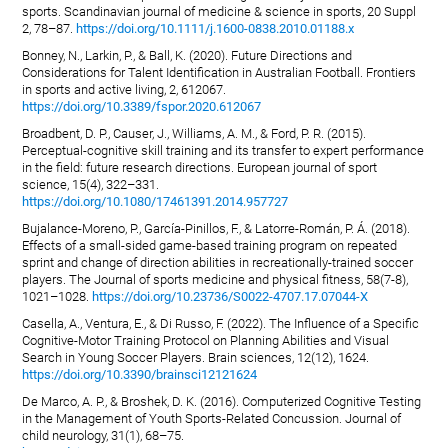
sports. Scandinavian journal of medicine & science in sports, 20 Suppl
2, 78–87.
https://doi.org/10.1111/j.1600-0838.2010.01188.x
Bonney, N., Larkin, P., & Ball, K. (2020). Future Directions and
Considerations for Talent Identification in Australian Football. Frontiers
in sports and active living, 2, 612067.
https://doi.org/10.3389/fspor.2020.612067
Broadbent, D. P., Causer, J., Williams, A. M., & Ford, P. R. (2015).
Perceptual-cognitive skill training and its transfer to expert performance
in the field: future research directions. European journal of sport
science, 15(4), 322–331.
https://doi.org/10.1080/17461391.2014.957727
Bujalance-Moreno, P., García-Pinillos, F., & Latorre-Román, P. Á. (2018).
Effects of a small-sided game-based training program on repeated
sprint and change of direction abilities in recreationally-trained soccer
players. The Journal of sports medicine and physical fitness, 58(7-8),
1021–1028.
https://doi.org/10.23736/S0022-4707.17.07044-X
Casella, A., Ventura, E., & Di Russo, F. (2022). The Influence of a Specific
Cognitive-Motor Training Protocol on Planning Abilities and Visual
Search in Young Soccer Players. Brain sciences, 12(12), 1624.
https://doi.org/10.3390/brainsci12121624
De Marco, A. P., & Broshek, D. K. (2016). Computerized Cognitive Testing
in the Management of Youth Sports-Related Concussion. Journal of
child neurology, 31(1), 68–75.