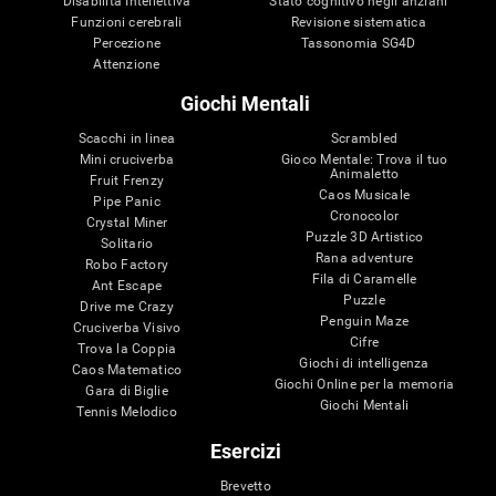
Disabilità Intellettiva
Stato cognitivo negli anziani
Funzioni cerebrali
Revisione sistematica
Percezione
Tassonomia SG4D
Attenzione
Giochi Mentali
Scacchi in linea
Scrambled
Mini cruciverba
Gioco Mentale: Trova il tuo
Animaletto
Fruit Frenzy
Caos Musicale
Pipe Panic
Cronocolor
Crystal Miner
Puzzle 3D Artistico
Solitario
Rana adventure
Robo Factory
Fila di Caramelle
Ant Escape
Puzzle
Drive me Crazy
Penguin Maze
Cruciverba Visivo
Cifre
Trova la Coppia
Giochi di intelligenza
Caos Matematico
Giochi Online per la memoria
Gara di Biglie
Giochi Mentali
Tennis Melodico
Esercizi
Brevetto