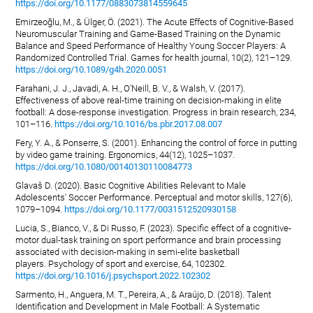
https://doi.org/10.1177/0883073814559645
Emirzeoğlu, M., & Ülger, Ö. (2021). The Acute Effects of Cognitive-Based
Neuromuscular Training and Game-Based Training on the Dynamic
Balance and Speed Performance of Healthy Young Soccer Players: A
Randomized Controlled Trial. Games for health journal, 10(2), 121–129.
https://doi.org/10.1089/g4h.2020.0051
Farahani, J. J., Javadi, A. H., O'Neill, B. V., & Walsh, V. (2017).
Effectiveness of above real-time training on decision-making in elite
football: A dose-response investigation. Progress in brain research, 234,
101–116.
https://doi.org/10.1016/bs.pbr.2017.08.007
Fery, Y. A., & Ponserre, S. (2001). Enhancing the control of force in putting
by video game training. Ergonomics, 44(12), 1025–1037.
https://doi.org/10.1080/00140130110084773
Glavaš D. (2020). Basic Cognitive Abilities Relevant to Male
Adolescents' Soccer Performance. Perceptual and motor skills, 127(6),
1079–1094.
https://doi.org/10.1177/0031512520930158
Lucia, S., Bianco, V., & Di Russo, F. (2023). Specific effect of a cognitive-
motor dual-task training on sport performance and brain processing
associated with decision-making in semi-elite basketball
players. Psychology of sport and exercise, 64, 102302.
https://doi.org/10.1016/j.psychsport.2022.102302
Sarmento, H., Anguera, M. T., Pereira, A., & Araújo, D. (2018). Talent
Identification and Development in Male Football: A Systematic