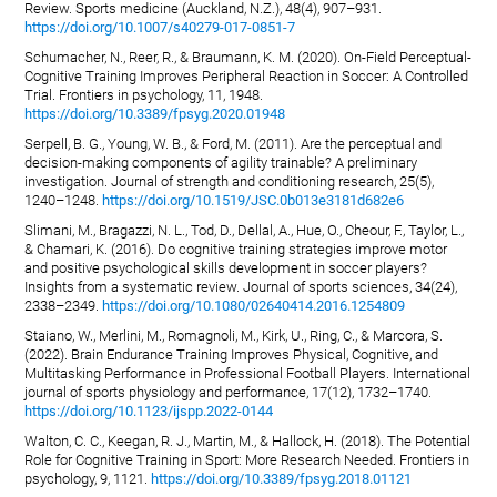
Review. Sports medicine (Auckland, N.Z.), 48(4), 907–931.
https://doi.org/10.1007/s40279-017-0851-7
Schumacher, N., Reer, R., & Braumann, K. M. (2020). On-Field Perceptual-
Cognitive Training Improves Peripheral Reaction in Soccer: A Controlled
Trial. Frontiers in psychology, 11, 1948.
https://doi.org/10.3389/fpsyg.2020.01948
Serpell, B. G., Young, W. B., & Ford, M. (2011). Are the perceptual and
decision-making components of agility trainable? A preliminary
investigation. Journal of strength and conditioning research, 25(5),
1240–1248.
https://doi.org/10.1519/JSC.0b013e3181d682e6
Slimani, M., Bragazzi, N. L., Tod, D., Dellal, A., Hue, O., Cheour, F., Taylor, L.,
& Chamari, K. (2016). Do cognitive training strategies improve motor
and positive psychological skills development in soccer players?
Insights from a systematic review. Journal of sports sciences, 34(24),
2338–2349.
https://doi.org/10.1080/02640414.2016.1254809
Staiano, W., Merlini, M., Romagnoli, M., Kirk, U., Ring, C., & Marcora, S.
(2022). Brain Endurance Training Improves Physical, Cognitive, and
Multitasking Performance in Professional Football Players. International
journal of sports physiology and performance, 17(12), 1732–1740.
https://doi.org/10.1123/ijspp.2022-0144
Walton, C. C., Keegan, R. J., Martin, M., & Hallock, H. (2018). The Potential
Role for Cognitive Training in Sport: More Research Needed. Frontiers in
psychology, 9, 1121.
https://doi.org/10.3389/fpsyg.2018.01121