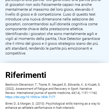
di giocatori non solo fisicamente capaci ma anche
mentalmente al massimo del loro gioco, elevando il
livello di gioco e di competizione. L'uso di questo test
introduce una nuova dimensione nella selezione dei
giocatori, concentrandosi sull'idoneità cognitiva come
componente chiave della prestazione atletica.
Identificando i giocatori che sono mentalmente agili e
vigili al momento della partita, l'Ace Detector garantisce
che il ritmo del gioco e il gioco strategico siano dei più
alti standard, rendendo le partite più emozionanti e
competitive.
Riferimenti
Bestwick-Stevenson, T., Toone, R., Neupert, E., Edwards, K., & Kluzek, S.
(2022). Assessment of Fatigue and Recovery in Sport: Narrative
Review. International journal of sports medicine, 43(14), 1151–1162.
https://doi.org/10.1055/a-1834-7177
Birrer, D., & Morgan, G. (2010). Psychological skills training as a way to
enhance an athlete's performance in high-intensity