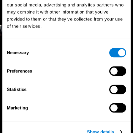
our social media, advertising and analytics partners who
may combine it with other information that you’ve
provided to them or that they’ve collected from your use
of their services.
Consent
Vantaggi per i
Necessary
Selection
professionisti dello sport
Preferences
Processo decisionale più rapido
Statistics
I ricercatori di Frontiers in Psychology hanno scoperto
che l'allenamento cognitivo può migliorare
significativamente le capacità decisionali degli atleti,
dando loro un vantaggio durante i momenti critici del
Marketing
gioco.
Messa a fuoco migliorata
Show details