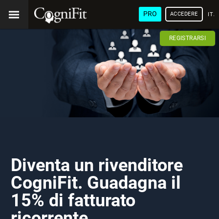
PRO
ACCEDERE
ITA
REGISTRARSI
Diventa un rivenditore
CogniFit. Guadagna il
15% di fatturato
ricorrente