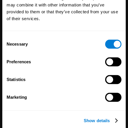
Scoprire CogniFit
may combine it with other information that you’ve
provided to them or that they’ve collected from your use
of their services.
Offri la nostra tecnologia per la salute
Consent
Necessary
Selection
del cervello ai tuoi pazienti, studenti,
dipendenti o clienti
Preferences
Salute
Ricerca
Statistics
Marketing
3,617
Esperti Della Salute
784
Ricercatori
102,737
Pazienti
72,889
Partecipanti
Show details