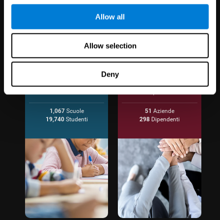
Allow all
Allow selection
Deny
Educazione
Benessere
dei dipendenti
1,067
Scuole
51
Aziende
19,740
Studenti
298
Dipendenti