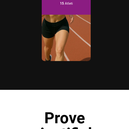
15
Atleti
Prove