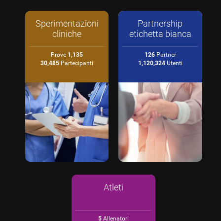
Sperimentazioni
Partnership
cliniche
etichetta bianca
Prove
1,135
126
Partner
30,485
Partecipanti
1,120,324
Utenti
Atleti
5
Allenatori