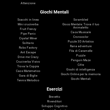
Attenzione
Giochi Mentali
Scacchi in linea
Scrambled
Mini cruciverba
Gioco Mentale: Trova il tuo
Animaletto
Fruit Frenzy
Caos Musicale
Pipe Panic
Cronocolor
Crystal Miner
Puzzle 3D Artistico
Solitario
Rana adventure
Robo Factory
Fila di Caramelle
Ant Escape
Puzzle
Drive me Crazy
Penguin Maze
Cruciverba Visivo
Cifre
Trova la Coppia
Giochi di intelligenza
Caos Matematico
Giochi Online per la memoria
Gara di Biglie
Giochi Mentali
Tennis Melodico
Esercizi
Brevetto
Rivenditori
Sviluppo Cognitivo