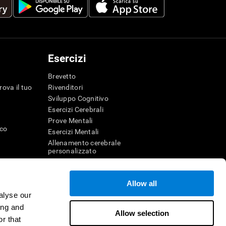
Esercizi
Brevetto
rova il tuo
Rivenditori
Sviluppo Cognitivo
Esercizi Cerebrali
Prove Mentali
ico
Esercizi Mentali
Allenamento cerebrale
personalizzato
Esercizio Mentale
Divertenti giochi di matematica
Allow all
Comprensione della lettura
alyse our
genza
Bambini dotati
r la memoria
Battaglie cerebrali
ing and
Allow selection
Test QI
r that