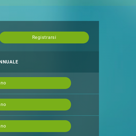
Registrarsi
ANNUALE
nno
nno
nno