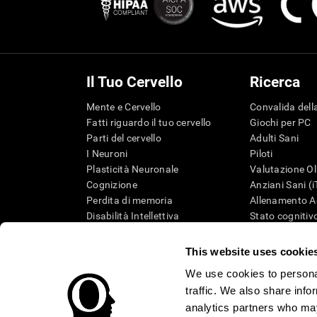
Il Tuo Cervello
Ricerca
Mente e Cervello
Convalida della
Fatti riguardo il tuo cervello
Giochi per PC
Parti del cervello
Adulti Sani
I Neuroni
Piloti
Plasticità Neuronale
Valutazione Ol
Cognizione
Anziani Sani (
Perdita di memoria
Allenamento Ad
Disabilità Intellettiva
Stato cognitivo
Funzioni cerebrali
Revisione sist
Percezione
Tassonomia S
This website uses cookie
Attenzione
We use cookies to personal
traffic. We also share info
analytics partners who may