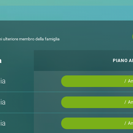
i ulteriore membro della famiglia
a
PIANO 
ia
/ A
ia
/ A
ia
/ A