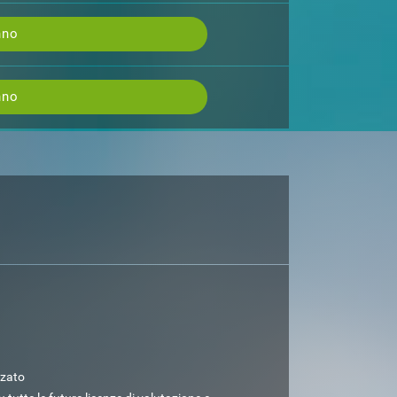
nno
nno
zzato