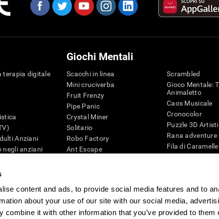
Giochi Mentali
 terapia digitale
Scacchi in linea
Scrambled
Mini cruciverba
Gioco Mentale: T
Animaletto
Fruit Frenzy
Caos Musicale
Pipe Panic
Cronocolor
istica
Crystal Miner
Puzzle 3D Artist
iTV)
Solitario
Rana adventure
ulti Anziani
Robo Factory
Fila di Caramelle
 negli anziani
Ant Escape
Puzzle
ematica
Drive me Crazy
Penguin Maze
G4D
Cruciverba Visivo
s
Cifre
Trova la Coppia
ise content and ads, to provide social media features and to an
Giochi di intelli
Caos Matematico
Giochi Online pe
rmation about your use of our site with our social media, advertis
Gara di Biglie
Giochi Mentali
 combine it with other information that you’ve provided to them o
Tennis Melodico