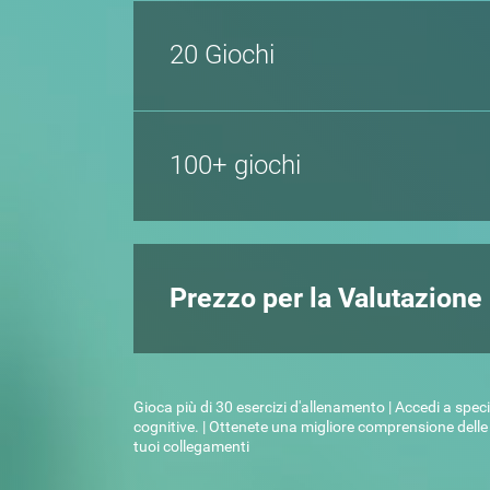
20 Giochi
100+ giochi
Prezzo per la Valutazione
Gioca più di 30 esercizi d'allenamento | Accedi a spe
cognitive. | Ottenete una migliore comprensione delle vo
tuoi collegamenti