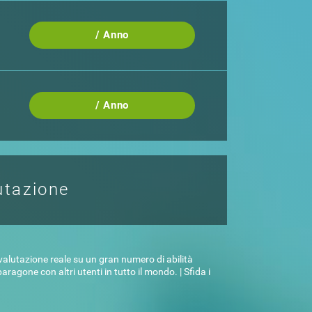
/ Anno
/ Anno
utazione
valutazione reale su un gran numero di abilità
aragone con altri utenti in tutto il mondo. | Sfida i