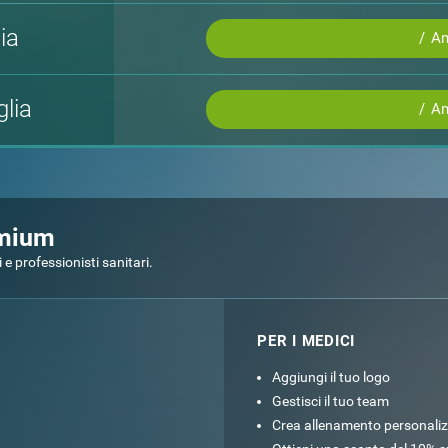
ia
/ A
lia
/ A
emium
 professionisti sanitari.
PER I MEDICI
Aggiungi il tuo logo
Gestisci il tuo team
Crea allenamento personali