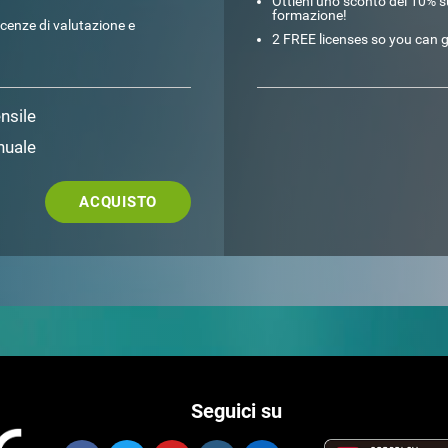
Ottieni uno sconto del 10% su
formazione!
icenze di valutazione e
2 FREE licenses so you can g
nsile
nuale
ACQUISTO
Seguici su