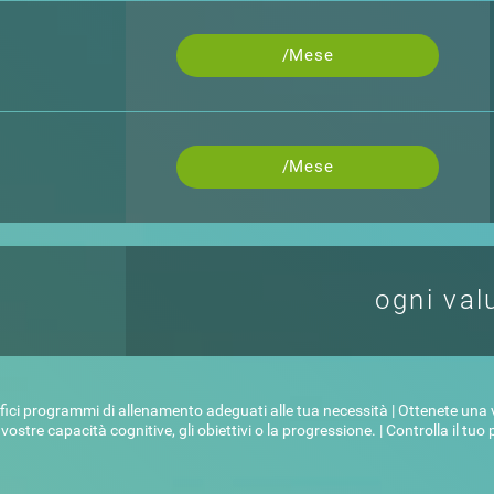
/Mese
/Mese
ogni val
cifici programmi di allenamento adeguati alle tua necessità | Ottenete una 
stre capacità cognitive, gli obiettivi o la progressione. | Controlla il tuo p