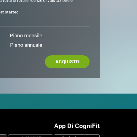
 tutte le future licenze di valutazione e
et started
Piano mensile
Piano annuale
ACQUISTO
App Di CogniFit