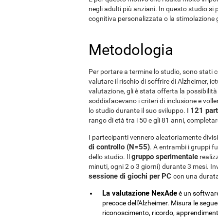
negli adulti più anziani. In questo studio si 
cognitiva personalizzata o la stimolazione 
Metodologia
Per portare a termine lo studio, sono stati c
valutare il rischio di soffrire di Alzheimer, i
valutazione, gli è stata offerta la possibilit
soddisfacevano i criteri di inclusione e vol
121 part
lo studio durante il suo sviluppo. I
rango di età tra i 50 e gli 81 anni, completa
I partecipanti vennero aleatoriamente divisi 
di controllo (N=55)
. A entrambi i gruppi fu
gruppo sperimentale
dello studio. Il
realiz
minuti, ogni 2 o 3 giorni) durante 3 mesi. In
sessione di giochi per PC
con una durata 
La valutazione NexAde
è un software 
precoce dell'Alzheimer. Misura le segue
riconoscimento, ricordo, apprendimento