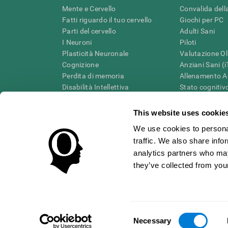
Mente e Cervello
Convalida della
Fatti riguardo il tuo cervello
Giochi per PC
Parti del cervello
Adulti Sani
I Neuroni
Piloti
Plasticità Neuronale
Valutazione Ol
Cognizione
Anziani Sani (
Perdita di memoria
Allenamento Ad
Disabilità Intellettiva
Stato cognitivo
Funzioni cerebrali
Revisione sist
Percezione
Tassonomia S
This website uses cookie
Attenzione
We use cookies to personal
traffic. We also share info
analytics partners who may
they’ve collected from your
Condizioni d'Uso
Informativa sulla privacy
Team di Ges
Centro di Fiducia
Consent
ITALIA
Necessary
Selection