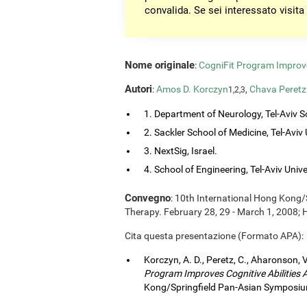
convalida. Se sei interessato visita
Nome originale
:
CogniFit Program Improve
Autori
:
Amos D. Korczyn
,
Chava Peretz
1,2,3
1. Department of Neurology, Tel-Aviv So
2. Sackler School of Medicine, Tel-Aviv Un
3. NextSig, Israel.
4. School of Engineering, Tel-Aviv Univers
Convegno
: 10th International Hong Kong
Therapy. February 28, 29 - March 1, 2008;
Cita questa presentazione (Formato APA):
Korczyn, A. D., Peretz, C., Aharonson, V
Program Improves Cognitive Abilities
Kong/Springfield Pan-Asian Symposium