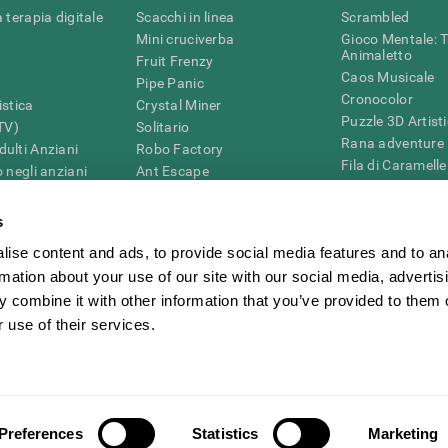
 terapia digitale
Scacchi in linea
Scrambled
Mini cruciverba
Gioco Mentale: T
Animaletto
Fruit Frenzy
Caos Musicale
Pipe Panic
Cronocolor
istica
Crystal Miner
Puzzle 3D Artist
iTV)
Solitario
Rana adventure
ulti Anziani
Robo Factory
Fila di Caramelle
 negli anziani
Ant Escape
Puzzle
ematica
Drive me Crazy
Penguin Maze
G4D
Cruciverba Visivo
s
Cifre
Trova la Coppia
ise content and ads, to provide social media features and to an
Giochi di intelli
Caos Matematico
Giochi Online pe
rmation about your use of our site with our social media, advertis
Gara di Biglie
Giochi Mentali
 combine it with other information that you’ve provided to them o
Tennis Melodico
 use of their services.
tione
CogniFit Newsroom
Media Kit
Diventare un affiliato
Diventa un rivend
Preferences
Statistics
Marketing