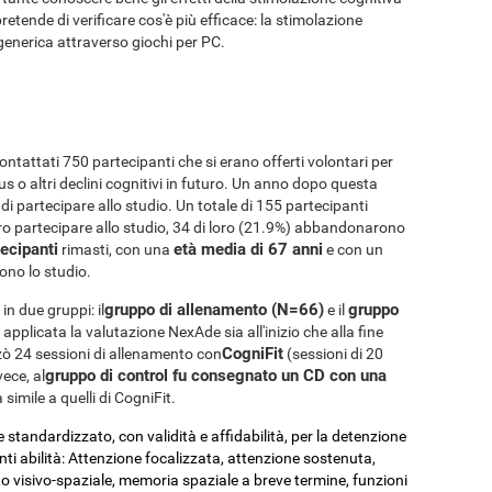
pretende di verificare cos'è più efficace: la stimolazione
generica attraverso giochi per PC.
ontattati 750 partecipanti che si erano offerti volontari per
ctus o altri declini cognitivi in futuro. Un anno dopo questa
à di partecipare allo studio. Un totale di 155 partecipanti
lero partecipare allo studio, 34 di loro (21.9%) abbandonarono
ecipanti
età media di 67 anni
rimasti, con una
e con un
rono lo studio.
gruppo di allenamento (N=66)
gruppo
in due gruppi: il
e il
 applicata la valutazione NexAde sia all'inizio che alla fine
CogniFit
zò 24 sessioni di allenamento con
(sessioni di 20
gruppo di control fu consegnato un CD con una
vece, al
simile a quelli di CogniFit.
standardizzato, con validità e affidabilità, per la detenzione
nti abilità: Attenzione focalizzata, attenzione sostenuta,
 visivo-spaziale, memoria spaziale a breve termine, funzioni