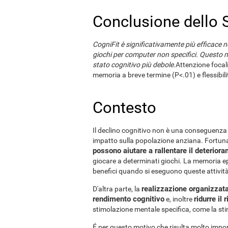
Conclusione dello 
CogniFit è significativamente più efficace ne
giochi per computer non specifici. Questo 
stato cognitivo più debole.
Attenzione focal
memoria a breve termine (P<.01) e flessibil
Contesto
Il declino cognitivo non è una conseguenza
impatto sulla popolazione anziana. Fortunat
possono aiutare a rallentare il deterior
giocare a determinati giochi. La memoria e
benefici quando si eseguono queste attività
realizzazione organizzata 
D'altra parte, la
rendimento cognitivo
ridurre il 
e, inoltre
stimolazione mentale specifica, come la st
É per questo motivo che risulta molto impor