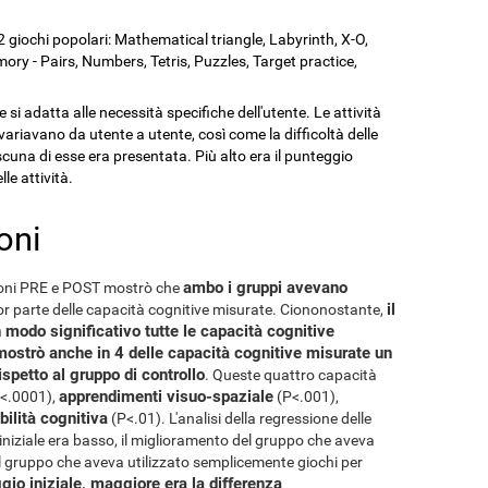
 giochi popolari: Mathematical triangle, Labyrinth, X-O,
y - Pairs, Numbers, Tetris, Puzzles, Target practice,
i adatta alle necessità specifiche dell'utente. Le attività
ariavano da utente a utente, così come la difficoltà delle
scuna di esse era presentata. Più alto era il punteggio
lle attività.
oni
ambo i gruppi avevano
zioni PRE e POST mostrò che
il
r parte delle capacità cognitive misurate. Ciononostante,
 modo significativo tutte le capacità cognitive
ostrò anche in 4 delle capacità cognitive misurate un
petto al gruppo di controllo
. Queste quattro capacità
apprendimenti visuo-spaziale
<.0001),
(P<.001),
ibilità cognitiva
(P<.01). L'analisi della regressione delle
iniziale era basso, il miglioramento del gruppo che aveva
l gruppo che aveva utilizzato semplicemente giochi per
gio iniziale, maggiore era la differenza