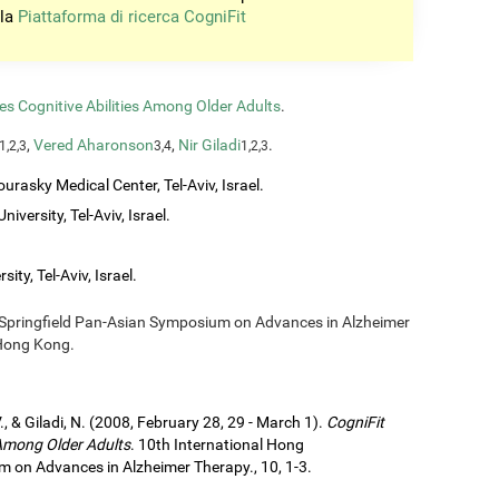
 la
Piattaforma di ricerca CogniFit
s Cognitive Abilities Among Older Adults
.
,
Vered Aharonson
,
Nir Giladi
.
1,2,3
3,4
1,2,3
urasky Medical Center, Tel-Aviv, Israel.
iversity, Tel-Aviv, Israel.
ity, Tel-Aviv, Israel.
/Springfield Pan-Asian Symposium on Advances in Alzheimer
 Hong Kong.
., & Giladi, N. (2008, February 28, 29 - March 1).
CogniFit
 Among Older Adults
. 10th International Hong
 on Advances in Alzheimer Therapy., 10, 1-3.