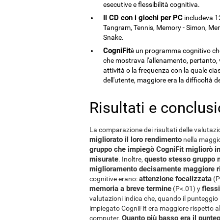
esecutive e flessibilità cognitiva.
Il CD con i giochi per PC
includeva 12
Tangram, Tennis, Memory - Simon, Memor
Snake.
CogniFit
è un programma cognitivo che s
che mostrava l'allenamento, pertanto, v
attività o la frequenza con la quale cia
dell'utente, maggiore era la difficoltà de
Risultati e conclusi
La comparazione dei risultati delle valuta
migliorato il loro rendimento
nella maggio
gruppo che impiegò CogniFit migliorò in
misurate
questo stesso gruppo m
. Inoltre,
miglioramento decisamente maggiore ris
attenzione focalizzata
cognitive erano:
(P
memoria a breve termine
fless
(P<.01) y
valutazioni indica che, quando il punteggio 
impiegato CogniFit era maggiore rispetto a
Quanto più basso era il punteg
computer.