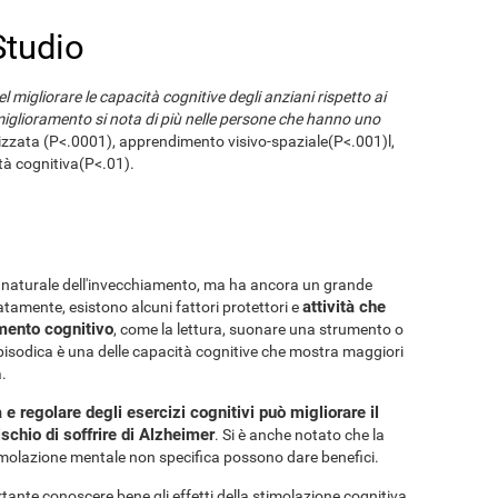
Studio
l migliorare le capacità cognitive degli anziani rispetto ai
miglioramento si nota di più nelle persone che hanno uno
izzata (P<.0001), apprendimento visivo-spaziale(P<.001)l,
ità cognitiva(P<.01).
 naturale dell'invecchiamento, ma ha ancora un grande
attività che
amente, esistono alcuni fattori protettori e
amento cognitivo
, come la lettura, suonare una strumento o
pisodica è una delle capacità cognitive che mostra maggiori
.
e regolare degli esercizi cognitivi può migliorare il
rischio di soffrire di Alzheimer
. Si è anche notato che la
imolazione mentale non specifica possono dare benefici.
tante conoscere bene gli effetti della stimolazione cognitiva