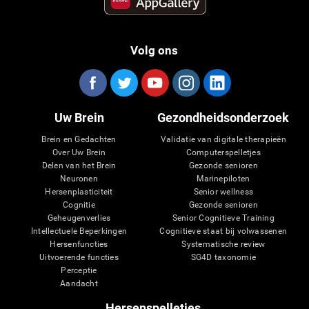
Volg ons
Uw Brein
Gezondheidsonderzoek
Brein en Gedachten
Validatie van digitale therapieën
Over Uw Brein
Computerspelletjes
Delen van het Brein
Gezonde senioren
Neuronen
Marinepiloten
Hersenplasticiteit
Senior wellness
Cognitie
Gezonde senioren
Geheugenverlies
Senior Cognitieve Training
Intellectuele Beperkingen
Cognitieve staat bij volwassenen
Hersenfuncties
Systematische review
Uitvoerende functies
SG4D taxonomie
Perceptie
Aandacht
Hersenspelletjes