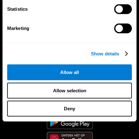
Statistics
Marketing
Show details
Allow all
CogniFit App
Allow selection
Deny