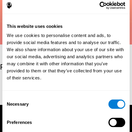
This website uses cookies
We use cookies to personalise content and ads, to
provide social media features and to analyse our traffic.
We also share information about your use of our site with
our social media, advertising and analytics partners who
may combine it with other information that you’ve
Referenties
provided to them or that they’ve collected from your use
of their services.
Bastiaanse, Y. R. M., Edwards, S., Maas, E., & Rispens, J. E.
(2003). Assessing comprehension and production of verbs and
sentences: The Verb and Sentence Test (VAST). Aphasiology,
17(1), 49-73.
Consent
Necessary
Selection
Preferences