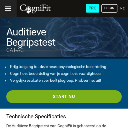
PRO
LOGIN
NED
Auditieve
Begripstest
CAT-AC
Krijg toegang tot deze neuropsychologische beoordeling.
Cognitieve beoordeling van je cognitieve vaardigheden.
Vergelijk resultaten per leeftijdsgroep. Probeer het uit!
START NU
Technische Specificaties
De Auditieve Begripstest van CogniFit is gebaseerd op de