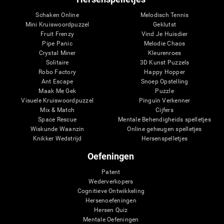
Schaken Online
Melodisch Tennis
Mini Kruiswoordpuzzel
Geklutst
Fruit Frenzy
Vind Je Huisdier
Pipe Panic
Melodie Chaos
Crystal Miner
Kleurenroes
Solitaire
3D Kunst Puzzels
Robo Factory
Happy Hopper
Ant Escape
Snoep Opstelling
Maak Me Gek
Puzzle
Visuele Kruiswoordpuzzel
Pinguïn Verkenner
Mix & Match
Cijfers
Space Rescue
Mentale Behendigheids spelletjes
Wiskunde Waanzin
Online geheugen spelletjes
Knikker Wedstrijd
Hersenspelletjes
Oefeningen
Patent
Wederverkopers
Cognitieve Ontwikkeling
Hersenoefeningen
Hersen Quiz
Mentale Oefeningen