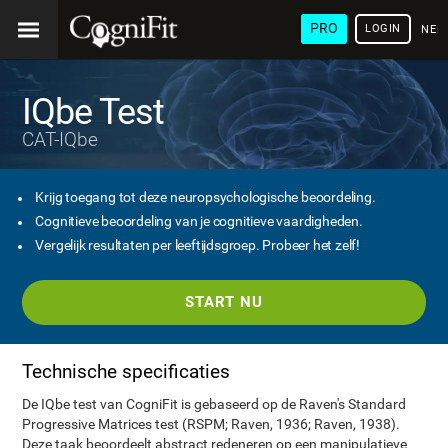
PRO
LOGIN
NED
IQbe Test
CAT-IQbe
Krijg toegang tot deze neuropsychologische beoordeling.
Cognitieve beoordeling van je cognitieve vaardigheden.
Vergelijk resultaten per leeftijdsgroep. Probeer het zelf!
START NU
Technische specificaties
De IQbe test van CogniFit is gebaseerd op de Raven's Standard
Progressive Matrices test (RSPM; Raven, 1936; Raven, 1938).
Deze taak beoordeelt abstract redeneren op een manipulatieve