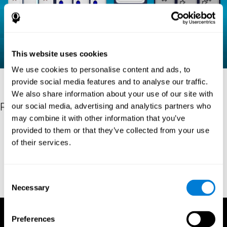
This website uses cookies
We use cookies to personalise content and ads, to
provide social media features and to analyse our traffic.
We also share information about your use of our site with
Referenties
our social media, advertising and analytics partners who
may combine it with other information that you’ve
Raven, J. C. (1936). Mental tests used in genetic studies: The
provided to them or that they’ve collected from your use
performance of related individuals on tests mainly educative and
of their services.
mainly reproductive. MSc Thesis, University of London.
"Raven, J. C. (1938) Raven’s progressive matrices (1938): sets A,
B, C, D, E. Melbourne: Australian Council for Educational
Consent
Research; 1938."
Necessary
Selection
Preferences