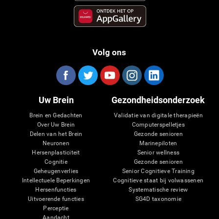
Volg ons
Uw Brein
Gezondheidsonderzoek
Brein en Gedachten
Validatie van digitale therapieën
Over Uw Brein
Computerspelletjes
Delen van het Brein
Gezonde senioren
Neuronen
Marinepiloten
Hersenplasticiteit
Senior wellness
Cognitie
Gezonde senioren
Geheugenverlies
Senior Cognitieve Training
Intellectuele Beperkingen
Cognitieve staat bij volwassenen
Hersenfuncties
Systematische review
Uitvoerende functies
SG4D taxonomie
Perceptie
Aandacht