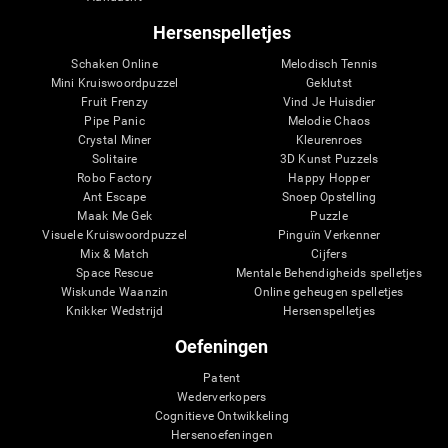
Hersenspelletjes
Schaken Online
Melodisch Tennis
Mini Kruiswoordpuzzel
Geklutst
Fruit Frenzy
Vind Je Huisdier
Pipe Panic
Melodie Chaos
Crystal Miner
Kleurenroes
Solitaire
3D Kunst Puzzels
Robo Factory
Happy Hopper
Ant Escape
Snoep Opstelling
Maak Me Gek
Puzzle
Visuele Kruiswoordpuzzel
Pinguïn Verkenner
Mix & Match
Cijfers
Space Rescue
Mentale Behendigheids spelletjes
Wiskunde Waanzin
Online geheugen spelletjes
Knikker Wedstrijd
Hersenspelletjes
Oefeningen
Patent
Wederverkopers
Cognitieve Ontwikkeling
Hersenoefeningen