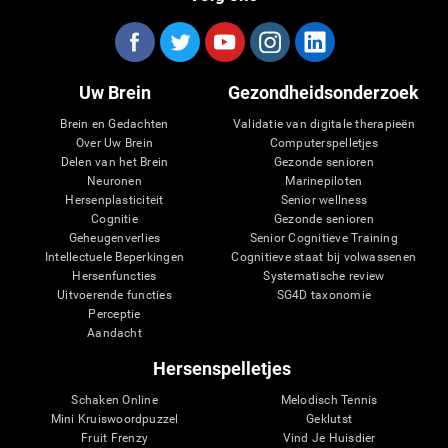
Uw Brein
Gezondheidsonderzoek
Brein en Gedachten
Validatie van digitale therapieën
Over Uw Brein
Computerspelletjes
Delen van het Brein
Gezonde senioren
Neuronen
Marinepiloten
Hersenplasticiteit
Senior wellness
Cognitie
Gezonde senioren
Geheugenverlies
Senior Cognitieve Training
Intellectuele Beperkingen
Cognitieve staat bij volwassenen
Hersenfuncties
Systematische review
Uitvoerende functies
SG4D taxonomie
Perceptie
Aandacht
Hersenspelletjes
Schaken Online
Melodisch Tennis
Mini Kruiswoordpuzzel
Geklutst
Fruit Frenzy
Vind Je Huisdier