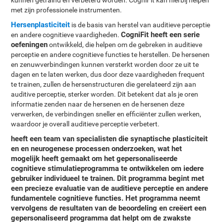
kunnen getraind en verbeterd worden. CogniFit kan hierbij helpen
met zijn professionele instrumenten.
Hersenplasticiteit
is de basis van herstel van auditieve perceptie
CogniFit heeft een serie
en andere cognitieve vaardigheden.
oefeningen
ontwikkeld, die helpen om de gebreken in auditieve
perceptie en andere cognitieve functies te herstellen. De hersenen
en zenuwverbindingen kunnen versterkt worden door ze uit te
dagen en te laten werken, dus door deze vaardigheden frequent
te trainen, zullen de hersenstructuren die gerelateerd zijn aan
auditive perceptie, sterker worden. Dit betekent dat als je oren
informatie zenden naar de hersenen en de hersenen deze
verwerken, de verbindingen sneller en efficiënter zullen werken,
waardoor je overall auditieve perceptie verbetert.
heeft een team van specialisten die synaptische plasticiteit
en en neurogenese processen onderzoeken, wat het
mogelijk heeft gemaakt om het
gepersonaliseerde
cognitieve stimulatieprogramma
te ontwikkelen om iedere
gebruiker individueel te trainen. Dit programma begint met
een precieze evaluatie van de auditieve perceptie en andere
fundamentele cognitieve functies. Het programma neemt
vervolgens de resultaten van de beoordeling en creëert een
gepersonaliseerd programma dat helpt om de zwakste