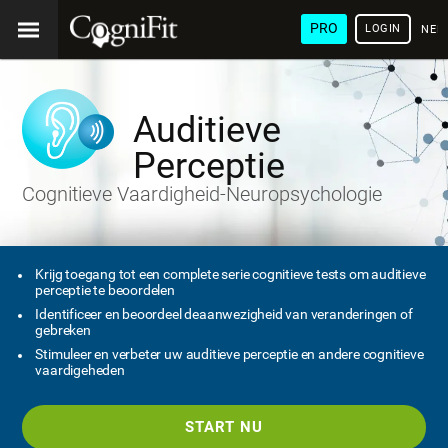
PRO
LOGIN
NED
Auditieve
Perceptie
Cognitieve Vaardigheid-Neuropsychologie
Krijg toegang tot een complete serie cognitieve tests om auditieve
perceptie te beoordelen
Identificeer en beoordeel deaanwezigheid van veranderingen of
gebreken
Stimuleer en verbeter uw auditieve perceptie en andere cognitieve
vaardigeheden
START NU