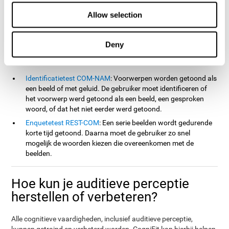
de klassieke NEPSY test van Korkman, Kirk en Kemp (1998), de
Allow selection
Test van Geheugensimulatie (TOMM) en de Test van Variabelen
van Aandacht (TOVA). Behalve auditieve perceptie, meten deze
tests ook naamgeving, reactietijd, verwerkingssnelheid,
Deny
contextueel geheugen, werkgeheugen, cognitieve flexibiliteit,
visueel geheugen, visuele perceptie en herkenning.
Identificatietest COM-NAM
: Voorwerpen worden getoond als
een beeld of met geluid. De gebruiker moet identificeren of
het voorwerp werd getoond als een beeld, een gesproken
woord, of dat het niet eerder werd getoond.
Enquetetest REST-COM
: Een serie beelden wordt gedurende
korte tijd getoond. Daarna moet de gebruiker zo snel
mogelijk de woorden kiezen die overeenkomen met de
beelden.
Hoe kun je auditieve perceptie
herstellen of verbeteren?
Alle cognitieve vaardigheden, inclusief auditieve perceptie,