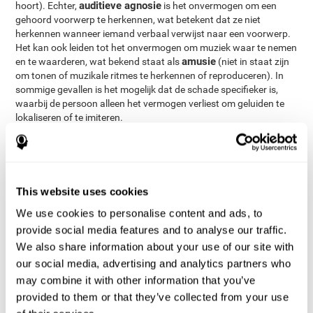
auditieve agnosie
hoort). Echter,
is het onvermogen om een
gehoord voorwerp te herkennen, wat betekent dat ze niet
herkennen wanneer iemand verbaal verwijst naar een voorwerp.
Het kan ook leiden tot het onvermogen om muziek waar te nemen
amusie
en te waarderen, wat bekend staat als
(niet in staat zijn
om tonen of muzikale ritmes te herkennen of reproduceren). In
sommige gevallen is het mogelijk dat de schade specifieker is,
waarbij de persoon alleen het vermogen verliest om geluiden te
lokaliseren of te imiteren.
Behalve de aandoeningen die een gebrekkig gehoor veroorzaken,
zijn er ook enkele aandoeningen die maken dat de persoon
geluiden hoort de er niet zijn. De meeste voorkomende van deze
tinnitus
aandoeningen is
, wat ervoor zorgt dat de persoon een
This website uses cookies
constant zoemen of suizen hoort. In andere gevallen zorgt het
probleem ervoor dat de hersenen abusievelijk de auditieve cortex
We use cookies to personalise content and ads, to
activeren, wat leidt tot hallucinaties. Dit kan gebeuren bij
provide social media features and to analyse our traffic.
schizofrenie
aandoeningen zoals
, waarbij de hallucinaties
We also share information about your use of our site with
bedreigend kunnen zijn. Andere gevallen zijn onder andere
our social media, advertising and analytics partners who
muzikale hallucinaties
, waarbij de persoon muziek hoort alsof
deze uit de radio komt, maar deze niet kan afzetten. In het geval
may combine it with other information that you’ve
paracusis van Willis
van
gaan de auditieve hallucinaties
provided to them or that they’ve collected from your use
gepaard met verzwakt gehoor.