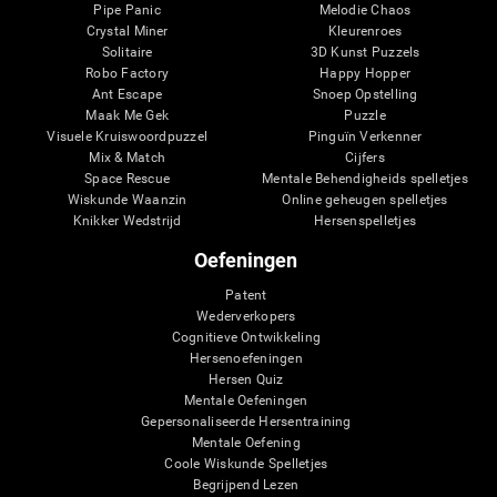
Pipe Panic
Melodie Chaos
Crystal Miner
Kleurenroes
Solitaire
3D Kunst Puzzels
Robo Factory
Happy Hopper
Ant Escape
Snoep Opstelling
Maak Me Gek
Puzzle
Visuele Kruiswoordpuzzel
Pinguïn Verkenner
Mix & Match
Cijfers
Space Rescue
Mentale Behendigheids spelletjes
Wiskunde Waanzin
Online geheugen spelletjes
Knikker Wedstrijd
Hersenspelletjes
Oefeningen
Patent
Wederverkopers
Cognitieve Ontwikkeling
Hersenoefeningen
Hersen Quiz
Mentale Oefeningen
Gepersonaliseerde Hersentraining
Mentale Oefening
Coole Wiskunde Spelletjes
Begrijpend Lezen