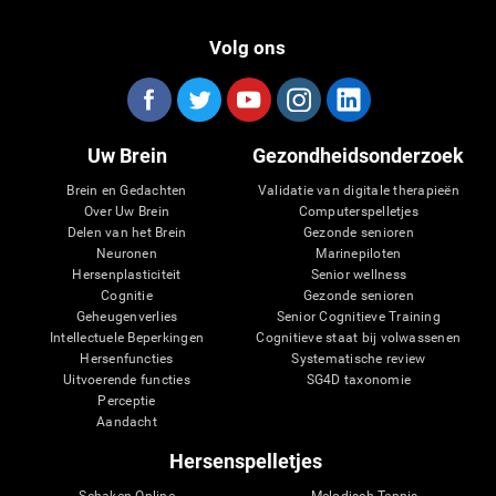
Volg ons
Uw Brein
Gezondheidsonderzoek
Brein en Gedachten
Validatie van digitale therapieën
Over Uw Brein
Computerspelletjes
Delen van het Brein
Gezonde senioren
Neuronen
Marinepiloten
Hersenplasticiteit
Senior wellness
Cognitie
Gezonde senioren
Geheugenverlies
Senior Cognitieve Training
Intellectuele Beperkingen
Cognitieve staat bij volwassenen
Hersenfuncties
Systematische review
Uitvoerende functies
SG4D taxonomie
Perceptie
Aandacht
Hersenspelletjes
Schaken Online
Melodisch Tennis