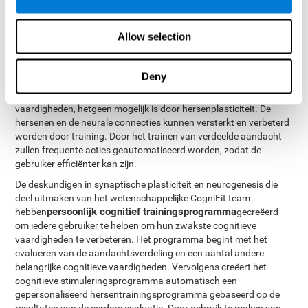
aandacht op meerder stimuleringen gelijktijdig gelegd wordt.
Tevens verbetert het de capaciteit om complexe informatie te
verwerken.
Allow selection
Het rehabilitatieprogramma voor verdeelde aandacht is
gebaseerd op de wetenschap van
neuroplasticiteit
. Cognifit
Deny
heeft een complete reeks oefeningen, ontworpen om te helpen bij
de revalidatie van verdeelde aandacht en andere cognitieve
vaardigheden, hetgeen mogelijk is door hersenplasticiteit. De
hersenen en de neurale connecties kunnen versterkt en verbeterd
worden door training. Door het trainen van verdeelde aandacht
zullen frequente acties geautomatiseerd worden, zodat de
gebruiker efficiënter kan zijn.
De deskundigen in synaptische plasticiteit en neurogenesis die
deel uitmaken van het wetenschappelijke CogniFit team
persoonlijk cognitief trainingsprogramma
hebben
gecreëerd
om iedere gebruiker te helpen om hun zwakste cognitieve
vaardigheden te verbeteren. Het programma begint met het
evalueren van de aandachtsverdeling en een aantal andere
belangrijke cognitieve vaardigheden. Vervolgens creëert het
cognitieve stimuleringsprogramma automatisch een
gepersonaliseerd hersentrainingsprogramma gebaseerd op de