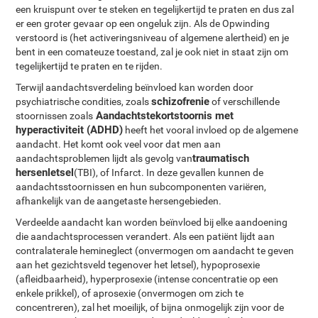
een kruispunt over te steken en tegelijkertijd te praten en dus zal
er een groter gevaar op een ongeluk zijn. Als de Opwinding
verstoord is (het activeringsniveau of algemene alertheid) en je
bent in een comateuze toestand, zal je ook niet in staat zijn om
tegelijkertijd te praten en te rijden.
Terwijl aandachtsverdeling beïnvloed kan worden door
schizofrenie
psychiatrische condities, zoals
of verschillende
Aandachtstekortstoornis met
stoornissen zoals
hyperactiviteit (ADHD)
heeft het vooral invloed op de algemene
aandacht. Het komt ook veel voor dat men aan
traumatisch
aandachtsproblemen lijdt als gevolg van
hersenletsel
(TBI), of Infarct. In deze gevallen kunnen de
aandachtsstoornissen en hun subcomponenten variëren,
afhankelijk van de aangetaste hersengebieden.
Verdeelde aandacht kan worden beïnvloed bij elke aandoening
die aandachtsprocessen verandert. Als een patiënt lijdt aan
contralaterale hemineglect (onvermogen om aandacht te geven
aan het gezichtsveld tegenover het letsel), hypoprosexie
(afleidbaarheid), hyperprosexie (intense concentratie op een
enkele prikkel), of aprosexie (onvermogen om zich te
concentreren), zal het moeilijk, of bijna onmogelijk zijn voor de