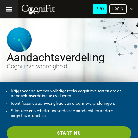
PRO
LOGIN
NED
Aandachtsverdeling
Cognitieve vaardigheid
Krijg toegang tot een volledige reeks cognitieve testen om de
aandachtsverdeling te evalueren.
Identificeer de aanwezigheid van stoornisveranderingen.
Stimuleer en verbeter uw verdeelde aandacht en andere
cognitieve functies
START NU