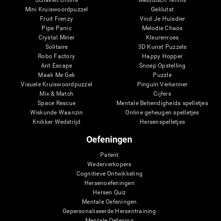
Mini Kruiswoordpuzzel
Geklutst
Fruit Frenzy
Vind Je Huisdier
Pipe Panic
Melodie Chaos
Crystal Miner
Kleurenroes
Solitaire
3D Kunst Puzzels
Robo Factory
Happy Hopper
Ant Escape
Snoep Opstelling
Maak Me Gek
Puzzle
Visuele Kruiswoordpuzzel
Pinguïn Verkenner
Mix & Match
Cijfers
Space Rescue
Mentale Behendigheids spelletjes
Wiskunde Waanzin
Online geheugen spelletjes
Knikker Wedstrijd
Hersenspelletjes
Oefeningen
Patent
Wederverkopers
Cognitieve Ontwikkeling
Hersenoefeningen
Hersen Quiz
Mentale Oefeningen
Gepersonaliseerde Hersentraining
Mentale Oefening