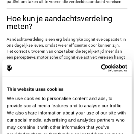
patiënt om taken uit te voeren die verdeelde aandacht vereisen.
Hoe kun je aandachtsverdeling
meten?
Aandachtsverdeling is een erg belangrijke cognitieve capaciteit in
ons dagelijkse leven, omdat we er efficiënter door kunnen zijn.
Het correct uitvoeren van onze taken die tegelijkertijd meer dan
een perceptieve, motorische of cognitieve activeit vereisen hangt
direct van onze aandachtsverdeling af. Het evalueren van
aandachtsverdeling kan nuttig zijn in bepaalde vakgebieden,
waar aandachtsverdeling essentieel is( chauffeurs, atleten, etc).
Het kan ook helpen op academisch niveau (als een student meer
tijd nodig heeft om aantekeningen te maken of om bepaalde
This website uses cookies
taken te voltooien), of op klinisch gebied (wellicht heeft een
We use cookies to personalise content and ads, to
patiënt meer tijd nodig om alle juiste informatie te verzamelen). In
al deze gebieden kan een
cognitieve evaluatie
direct uitkomst
provide social media features and to analyse our traffic.
bieden en de gebruiker helpen zijn dagelijkse leven in een
We also share information about your use of our site with
diepgaandere context te begrijpen.
our social media, advertising and analytics partners who
Cognifit baseert zijn aandachtsverdelingstaken op de klassieke
may combine it with other information that you’ve
Stroop Test. De Gelijktijdigheidstest evalueert niet alleen de