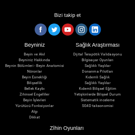
Bizi takip et
Beyniniz
Sağlık Araştırması
Beyin ve Akıl
Dijital Terapötik Validasyonu
Beyniniz Hakkında
Bilgisayar Oyunları
Beynin Bölümleri - Beyin Anatomisi
Sağlıklı Yaşlılar
Nöronlar
Donanma Pilotları
Beyin Esnekliği
Kıdemli Sağlık
Bilişsellik
Sağlıklı Yaşlılar
Bellek Kaybı
Kıdemli Bilişsel Eğitim
Zihinsel Engelliler
Yetişkinlerde Bilişsel Durum
Beyin İşlevleri
Sistematik inceleme
Yürütücü Fonksiyonlar
SG4D taksonomisi
Algı
Dikkat
Zİhin Oyunları