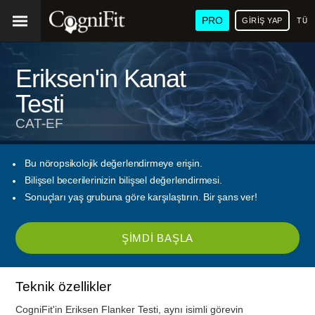
PRO
GIRIŞ YAP
TÜR
Eriksen'in Kanat
Testi
CAT-EF
Bu nöropsikolojik değerlendirmeye erişin.
Bilişsel becerilerinizin bilişsel değerlendirmesi.
Sonuçları yaş grubuna göre karşılaştırın. Bir şans ver!
ŞIMDI BAŞLA
Teknik özellikler
CogniFit'in Eriksen Flanker Testi, aynı isimli görevin