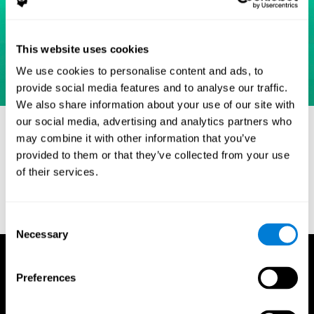
This website uses cookies
We use cookies to personalise content and ads, to
provide social media features and to analyse our traffic.
We also share information about your use of our site with
our social media, advertising and analytics partners who
Referanslar
may combine it with other information that you’ve
Eriksen, B. A.; Eriksen, C. W. (1974). "Effects of noise letters
provided to them or that they’ve collected from your use
upon identification of a target letter in a non- search task".
of their services.
Perception and Psychophysics. 16: 143–149.
doi:10.3758/bf03203267.
Consent
Necessary
Selection
Preferences