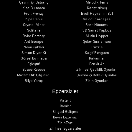
Çevrimiçi Satranç
Melodik Tenis
Kısa Bulmaca
Karıştırılmış
Fruit Frenzy
Evcil Hayvanını Bul
Pipe Panic
Melodi Kargaşası
Crystal Miner
Renk Hücumu
Solitaire
3D Sanat Yapboz
Robo Factory
Mutlu Hopper
Ant Escape
Şeker Sıralaması
Neon ışıkları
Puzzle
Simon Diyor Ki
Kaşif Penguen
Görsel Bulmaca
Rakamlar
Eşleştir!
Renkli Arı
Space Rescue
Zİhinsel Çeviklik Oyunları
Matematik Çılgınlığı
Çevrimiçi Bellek Oyunları
Bilye Yarışı
Zİhin Oyunları
Egzersizler
Patent
Bayiler
Bilişsel Gelişme
Beyin Egzersizi
ZihinTesti
Zihinsel Egzersizler