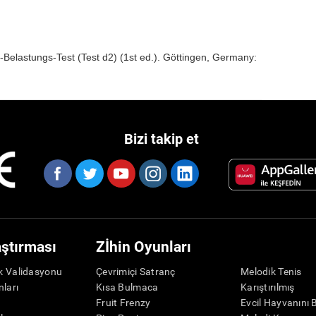
Belastungs-Test (Test d2) (1st ed.). Göttingen, Germany:
Bizi takip et
aştırması
Zİhin Oyunları
ik Validasyonu
Çevrimiçi Satranç
Melodik Tenis
nları
Kısa Bulmaca
Karıştırılmış
r
Fruit Frenzy
Evcil Hayvanını 