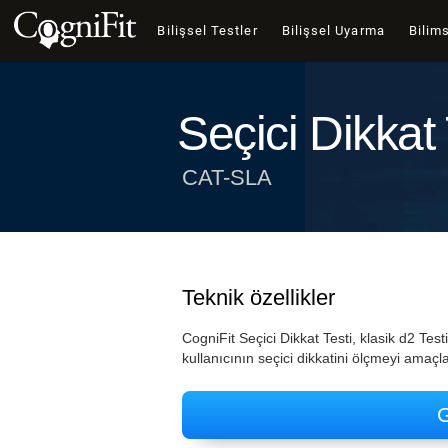
Bilişsel Testler
Bilişsel Uyarma
Bilims
Seçici Dikkat 
CAT-SLA
Teknik özellikler
CogniFit Seçici Dikkat Testi, klasik d2 Tes
kullanıcının seçici dikkatini ölçmeyi amaçl
G