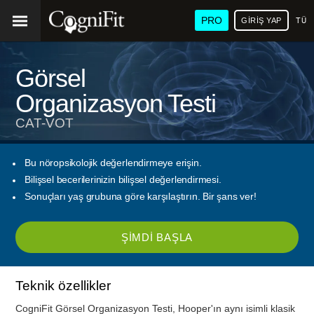
PRO
GIRIŞ YAP
TÜR
Görsel
Organizasyon Testi
CAT-VOT
Bu nöropsikolojik değerlendirmeye erişin.
Bilişsel becerilerinizin bilişsel değerlendirmesi.
Sonuçları yaş grubuna göre karşılaştırın. Bir şans ver!
ŞIMDI BAŞLA
Teknik özellikler
CogniFit Görsel Organizasyon Testi, Hooper'ın aynı isimli klasik