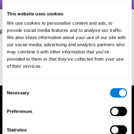
This website uses cookies
We use cookies to personalise content and ads, to
provide social media features and to analyse our traffic.
Referanslar
We also share information about your use of our site with
our social media, advertising and analytics partners who
Hooper, H. E. (1983). Hooper Visual Organization Test Manual.
Los Angeles, CA: Western Psychological Services.
may combine it with other information that you’ve
provided to them or that they’ve collected from your use
Merten, T. (2004). A Short Version of the Hooper Visual
Organization Test: Reliability and Validity. Applied
of their services.
neuropsychology, 11(2), 99-102.
https://doi.org/10.1207/s15324826an1102_5
Consent
Necessary
Selection
Preferences
Statistics