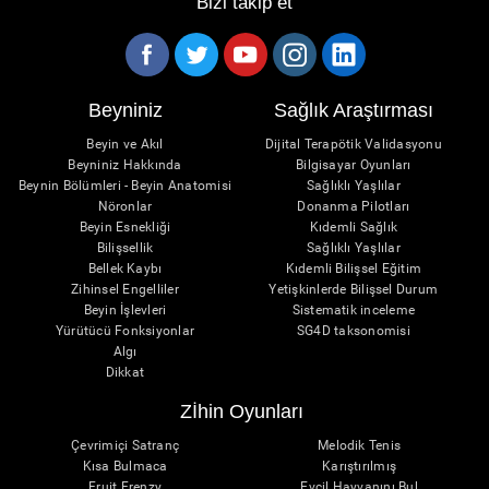
Bizi takip et
Beyniniz
Sağlık Araştırması
Beyin ve Akıl
Dijital Terapötik Validasyonu
Beyniniz Hakkında
Bilgisayar Oyunları
Beynin Bölümleri - Beyin Anatomisi
Sağlıklı Yaşlılar
Nöronlar
Donanma Pilotları
Beyin Esnekliği
Kıdemli Sağlık
Bilişsellik
Sağlıklı Yaşlılar
Bellek Kaybı
Kıdemli Bilişsel Eğitim
Zihinsel Engelliler
Yetişkinlerde Bilişsel Durum
Beyin İşlevleri
Sistematik inceleme
Yürütücü Fonksiyonlar
SG4D taksonomisi
Algı
Dikkat
Zİhin Oyunları
Çevrimiçi Satranç
Melodik Tenis
Kısa Bulmaca
Karıştırılmış
Fruit Frenzy
Evcil Hayvanını Bul