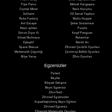
Pipe Panic
Melodi Kargaşası
Crystal Miner
Renk Hücumu
Solitaire
3D Sanat Yapboz
Robo Factory
Mutlu Hopper
Ant Escape
Şeker Sıralaması
Neon ışıkları
Puzzle
Simon Diyor Ki
Kaşif Penguen
Görsel Bulmaca
Rakamlar
Eşleştir!
Renkli Arı
Space Rescue
Zİhinsel Çeviklik Oyunları
Matematik Çılgınlığı
Çevrimiçi Bellek Oyunları
Bilye Yarışı
Zİhin Oyunları
Egzersizler
Patent
Bayiler
Bilişsel Gelişme
Beyin Egzersizi
ZihinTesti
Zihinsel Egzersizler
Kişiselleştirilmiş Beyin Eğitimi
Zihinsel Egzersiz
Eğlenceli Matematik Oyunları