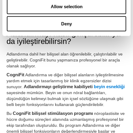
Araştırma Testi REST-COM
: Nesneler kısa süreliğine
Allow selection
gösterilir. Kullanıcı nesneyi en iyi tanımlayan kelimeyi
olabildiğince hızlı seçer.
Deny
Adlandırmayı nasıl geliştirebilir ya
da iyileştirebilirsin?
Adlandırma dahil her bilişsel alan öğrenilebilir, çalıştırılabilir ve
geliştirebilir. CogniFit bunu yapmanıza profesyonel bir araçla
olanak sağlıyor.
CogniFit
Adlandırma ve diğer bilişsel alanların iyileştirilmesine
yardım etmek için tasarlanmış bir klinik egzersizler dizisi
sunuyor.
Adlandırmayı geliştirme kabiliyeti
beyin esnekliği
sayesinde mümkün. Beyin ve onun nöral bağlantıları,
düşündüğün kelimeyi bulmak için içsel sözlüğüne ulaşmak gibi
belli beyin fonksiyonlarını kullanarak güçlendirilebilir.
Bu
CogniFit bilişsel stimülasyon programı
nöroplastisite ve
hücre doğumu süreçleri alanında uzmanlaşmış profesyonel bir
ekip tarafından oluşturuldu. Bu program Adlandırma ve diğer
önemli bilişsel fonksiyonların değerlendirmesiyle başlar ve