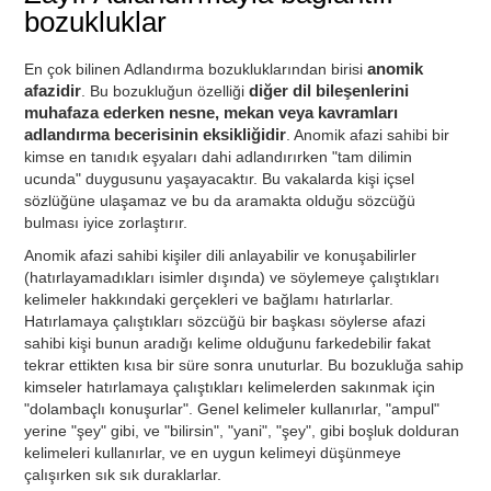
bozukluklar
En çok bilinen Adlandırma bozukluklarından birisi
anomik
afazidir
. Bu bozukluğun özelliği
diğer dil bileşenlerini
muhafaza ederken nesne, mekan veya kavramları
adlandırma becerisinin eksikliğidir
. Anomik afazi sahibi bir
kimse en tanıdık eşyaları dahi adlandırırken "tam dilimin
ucunda" duygusunu yaşayacaktır. Bu vakalarda kişi içsel
sözlüğüne ulaşamaz ve bu da aramakta olduğu sözcüğü
bulması iyice zorlaştırır.
Anomik afazi sahibi kişiler dili anlayabilir ve konuşabilirler
(hatırlayamadıkları isimler dışında) ve söylemeye çalıştıkları
kelimeler hakkındaki gerçekleri ve bağlamı hatırlarlar.
Hatırlamaya çalıştıkları sözcüğü bir başkası söylerse afazi
sahibi kişi bunun aradığı kelime olduğunu farkedebilir fakat
tekrar ettikten kısa bir süre sonra unuturlar. Bu bozukluğa sahip
kimseler hatırlamaya çalıştıkları kelimelerden sakınmak için
"dolambaçlı konuşurlar". Genel kelimeler kullanırlar, "ampul"
yerine "şey" gibi, ve "bilirsin", "yani", "şey", gibi boşluk dolduran
kelimeleri kullanırlar, ve en uygun kelimeyi düşünmeye
çalışırken sık sık duraklarlar.