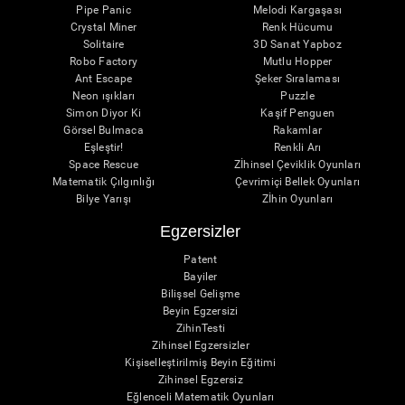
Pipe Panic
Melodi Kargaşası
Crystal Miner
Renk Hücumu
Solitaire
3D Sanat Yapboz
Robo Factory
Mutlu Hopper
Ant Escape
Şeker Sıralaması
Neon ışıkları
Puzzle
Simon Diyor Ki
Kaşif Penguen
Görsel Bulmaca
Rakamlar
Eşleştir!
Renkli Arı
Space Rescue
Zİhinsel Çeviklik Oyunları
Matematik Çılgınlığı
Çevrimiçi Bellek Oyunları
Bilye Yarışı
Zİhin Oyunları
Egzersizler
Patent
Bayiler
Bilişsel Gelişme
Beyin Egzersizi
ZihinTesti
Zihinsel Egzersizler
Kişiselleştirilmiş Beyin Eğitimi
Zihinsel Egzersiz
Eğlenceli Matematik Oyunları