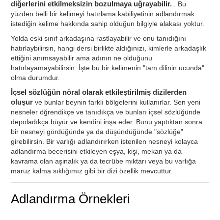
diğerlerini etkilmeksizin bozulmaya uğrayabilir.
. Bu
yüzden belli bir kelimeyi hatırlama kabiliyetinin adlandırmak
istediğin kelime hakkında sahip olduğun bilgiyle alakası yoktur.
Yolda eski sınıf arkadaşına rastlayabilir ve onu tanıdığını
hatırlaybilirsin, hangi dersi birlikte aldığınızı, kimlerle arkadaşlık
ettiğini anımsayabilir ama adının ne olduğunu
hatırlayamayabilirsin. İşte bu bir kelimenin "tam dilinin ucunda"
olma durumdur.
İçsel sözlüğün nöral olarak etkileştirilmiş dizilerden
oluşur
ve bunlar beynin farklı bölgelerini kullanırlar. Sen yeni
nesneler öğrendikçe ve tanıdıkça ve bunları içsel sözlüğünde
depoladıkça büyür ve kendini inşa eder. Bunu yaptıktan sonra
bir nesneyi gördüğünde ya da düşündüğünde "sözlüğe"
girebilirsin. Bir varlığı adlandırırken istenilen nesneyi kolayca
adlandırma becerisini etkileyen eşya, kişi, mekan ya da
kavrama olan aşinalık ya da tecrübe miktarı veya bu varlığa
maruz kalma sıklığımız gibi bir dizi özellik mevcuttur.
Adlandırma Örnekleri