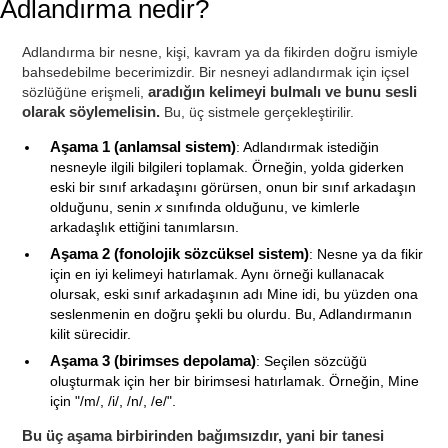
Adlandırma nedir?
Adlandırma bir nesne, kişi, kavram ya da fikirden doğru ismiyle
bahsedebilme becerimizdir. Bir nesneyi adlandırmak için içsel
sözlüğüne erişmeli,
aradığın kelimeyi bulmalı ve bunu sesli
olarak söylemelisin.
Bu, üç sistmele gerçekleştirilir.
Aşama 1 (anlamsal sistem)
: Adlandırmak istediğin
nesneyle ilgili bilgileri toplamak. Örneğin, yolda giderken
eski bir sınıf arkadaşını görürsen, onun bir sınıf arkadaşın
olduğunu, senin
x
sınıfında olduğunu, ve kimlerle
arkadaşlık ettiğini tanımlarsın.
Aşama 2 (fonolojik sözcüksel sistem)
: Nesne ya da fikir
için en iyi kelimeyi hatırlamak. Aynı örneği kullanacak
olursak, eski sınıf arkadaşının adı Mine idi, bu yüzden ona
seslenmenin en doğru şekli bu olurdu. Bu, Adlandırmanın
kilit sürecidir.
Aşama 3 (birimses depolama)
: Seçilen sözcüğü
oluşturmak için her bir birimsesi hatırlamak. Örneğin, Mine
için "/m/, /i/, /n/, /e/".
Bu üç aşama birbirinden bağımsızdır, yani bir tanesi