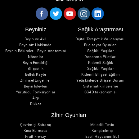
Beyniniz
Sağlık Araştırması
Beyin ve Akıl
Dijital Terapötik Validasyonu
Beyniniz Hakkında
Bilgisayar Oyunları
Beynin Bölümleri - Beyin Anatomisi
Sağlıklı Yaşlılar
Nöronlar
Donanma Pilotları
Beyin Esnekliği
Kıdemli Sağlık
Bilişsellik
Sağlıklı Yaşlılar
Bellek Kaybı
Kıdemli Bilişsel Eğitim
Zihinsel Engelliler
Yetişkinlerde Bilişsel Durum
Beyin İşlevleri
Sistematik inceleme
Yürütücü Fonksiyonlar
SG4D taksonomisi
Algı
Dikkat
Zİhin Oyunları
Çevrimiçi Satranç
Melodik Tenis
Kısa Bulmaca
Karıştırılmış
Fruit Frenzy
Evcil Hayvanını Bul