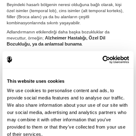
Beyindeki hasarlı bölgenin neresi olduğuna bağlı olarak, kişi
özel isimler (temporal lob), cins isimler (alt temporal korteks),
fiiller (Broca alanı) ya da bu alanların çeşitli
kombinasyonlarında sıkıntı yaşayabilir.
Adlandırmanın etkilendirği daha başka bozukluklar da
mevcuttur, örneğin;
Alzheimer Hastalığı, Özel Dil
Bozukluğu, ya da anlamsal bunama
.
Anlamsal bunama Adlandırmayı etkilese de, bu ikisini
karıştırmamak gerek. Anlamsal bunamada sorun depolanan
belleğe ulaşım eksikliğinde değil, belleğin kendisindedir. İşte bu
yüzden kişi en genel fikirler dahil söylemeye çalıştıkları kelime
hakkında hiçbir bilgi sağlayamaz.
This website uses cookies
Kişinin bir kelimeyi ne kadar kolay ve hızlı hatırladığı ve
We use cookies to personalise content and ads, to
söylediği söz konusu olduğunda
Disleksi ve Dikkat Eksikliği
provide social media features and to analyse our traffic.
Hiperaktivite Bozukluğu (DEHB)
da Adlandırmayı
etkileyebilir.
We also share information about your use of our site with
our social media, advertising and analytics partners who
may combine it with other information that you’ve
Adlandırmayı nasıl ölçebilir ve
provided to them or that they’ve collected from your use
değerlendirebilirsin?
of their services.