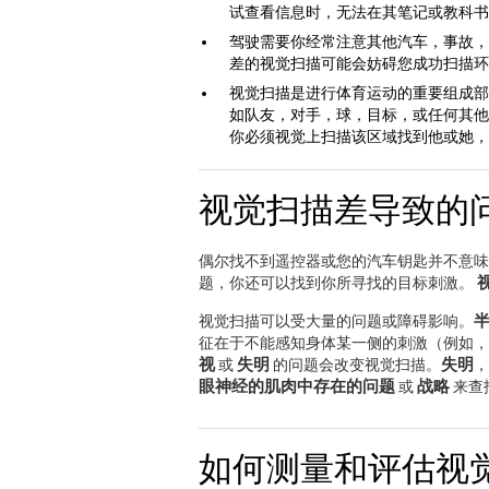
试查看信息时，无法在其笔记或教科书
驾驶需要你经常注意其他汽车，事故，
差的视觉扫描可能会妨碍您成功扫描环
视觉扫描是进行体育运动的重要组成部
如队友，对手，球，目标，或任何其他
你必须视觉上扫描该区域找到他或她，
视觉扫描差导致的
偶尔找不到遥控器或您的汽车钥匙并不意味
题，你还可以找到你所寻找的目标刺激。
视觉扫描可以受大量的问题或障碍影响。
征在于不能感知身体某一侧的刺激（例如
视
失明
失明
或
的问题会改变视觉扫描。
，
眼神经的肌肉中存在的问题
战略
或
来查
如何测量和评估视