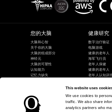
您的大脑
健康研究
大脑和心智
数字治疗验证
关于你的大脑
电脑游戏
大脑的组成部分
健康的老年人
神经元
海军飞行员
大脑的可塑性
老年人保健
认知能力
健康的老年人
记忆力缺失
老年人认知训
智力障碍
成人的认知状
大脑功能
系统评价
This website uses cookie
执行职能
SG4D分类法
We use cookies to personal
感知
traffic. We also share info
注意
analytics partners who may