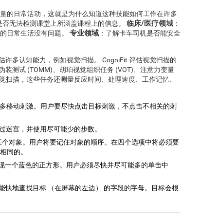
量的日常活动，这就是为什么知道这种技能如何工作在许多
临床/医疗领域
是否无法检测课堂上所涵盖课程上的信息。
：
专业领域
们的日常生活没有问题。
：了解卡车司机是否能安全
许多认知能力，例如视觉扫描。 CogniFit 评估视觉扫描的
装测试 (TOMM)、胡珀视觉组织任务 (VOT)、注意力变量
试。 除了视觉扫描，这些任务还测量反应时间、处理速度、工作记忆、
多移动刺激。用户要尽快点击目标刺激，不点击不相关的刺
通过迷宫，并使用尽可能少的步数。
三个对象。用户将要记住对象的顺序。在四个选项中将必须要
相同的。
出现一个蓝色的正方形。用户必须尽快并尽可能多的单击中
可能快地查找目标 （在屏幕的左边） 的字段的字母。目标会根