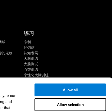
练习
网球
专利
经销商
你的宠物
认知发展
大脑训练
大脑测试
心智训练
个性化大脑训练
心理训练
酷炫的数学游戏
Allow all
阅读理解
alyse our
天才儿童
ing and
大脑挑战
Allow selection
r that
智商测试