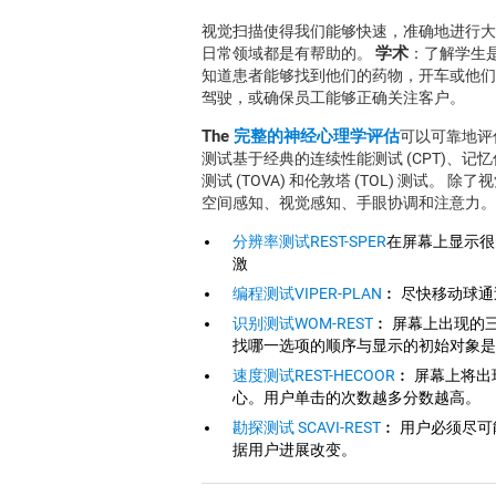
视觉扫描使得我们能够快速，准确地进行大
学术
日常领域都是有帮助的。
：了解学生
知道患者能够找到他们的药物，开车或他
驾驶，或确保员工能够正确关注客户。
The
完整的神经心理学评估
可以可靠地评估
测试基于经典的连续性能测试 (CPT)、记忆伪
测试 (TOVA) 和伦敦塔 (TOL) 测
空间感知、视觉感知、手眼协调和注意力。
分辨率测试REST-SPER
在屏幕上显示很
激
编程测试VIPER-PLAN
︰ 尽快移动球
识别测试WOM-REST
︰ 屏幕上出现的
找哪一选项的顺序与显示的初始对象是
速度测试REST-HECOOR
︰ 屏幕上将
心。用户单击的次数越多分数越高。
勘探测试 SCAVI-REST
︰ 用户必须尽
据用户进展改变。