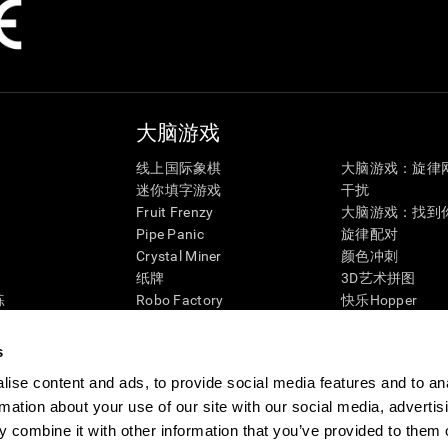
大脑游戏
线上国际象棋
大脑游戏：旋律
迷你填字游戏
干扰
Fruit Frenzy
大脑游戏：找到
Pipe Panic
旋律配对
Crystal Miner
颜色冲刺
纸牌
3D艺术拼图
练
Robo Factory
快乐Hopper
态
蚂蚁逃生
糖果列队
让我疯狂
企鹅探险家
s
图像填字游戏
彩色蜜蜂
ise content and ads, to provide social media features and to an
匹配它！
益智心理游戏
rmation about your use of our site with our social media, advertis
Space Rescue
在线记忆游戏
 combine it with other information that you’ve provided to them o
疯狂的数字
大脑游戏