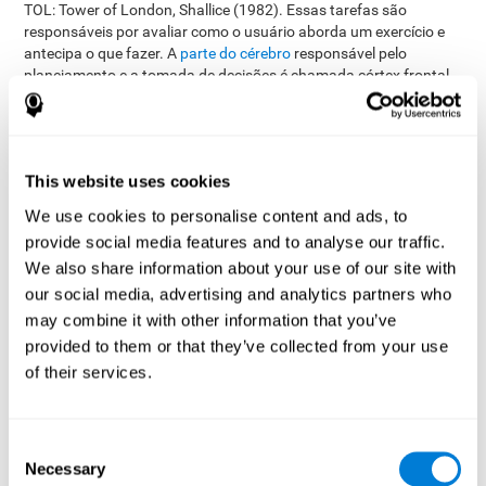
TOL: Tower of London, Shallice (1982). Essas tarefas são
responsáveis por avaliar como o usuário aborda um exercício e
antecipa o que fazer. A
parte do cérebro
responsável pelo
planejamento e a tomada de decisões é chamada córtex frontal
ventolateral, a região que controla os pensamentos e as decisões
complexas, realização de objetivos, gerenciamento do tempo e
ações cognitivas
, além do autocontrole. Avaliar essas áreas
cognitivas nos permite identificar os aspectos importantes do
This website uses cookies
planejamento e a capacidade do usuário para usar o
planejamento em cada um dos exerícios. Além do planejamento,
We use cookies to personalise content and ads, to
esses exercícios também avaliam a percepção espacial, a
provide social media features and to analyse our traffic.
memória visual de curto prazo e a exploração visual.
We also share information about your use of our site with
O teste de concentração cognitiva
VISMEM-PLAN
foi inspirado
our social media, advertising and analytics partners who
nos dígitos diretos e indiretos da Escala de Memoria de Wechsler
may combine it with other information that you’ve
(WMS) e os clássicos testes Memory Malingering (TOMM) e o
provided to them or that they’ve collected from your use
Tower of London (TOL). Cada um mede uma habilidade cognitiva
diferente, usadas nas funções executivas. Esta tarefa permite
of their services.
uma exploração cognitiva básica para a organização,
estruturação, atenção e sistematização do usuário.
O teste de programação
VIPER-PLAN
, usou o Tower of London
Consent
(TOL) e o clássico teste Hooper Visual Organisation Task (VOT)
Necessary
Selection