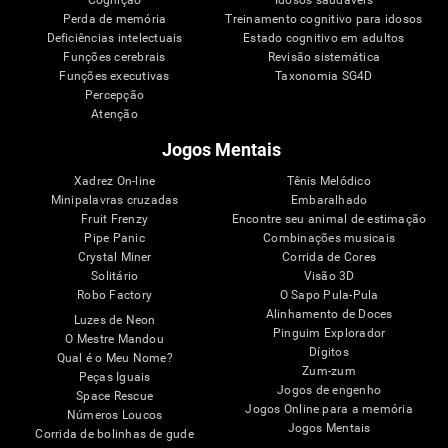
Perda de memória
Treinamento cognitivo para idosos
Deficiências intelectuais
Estado cognitivo em adultos
Funções cerebrais
Revisão sistemática
Funções executivas
Taxonomia SG4D
Percepção
Atenção
Jogos Mentais
Xadrez On-line
Tênis Melódico
Minipalavras cruzadas
Embaralhado
Fruit Frenzy
Encontre seu animal de estimação
Pipe Panic
Combinações musicais
Crystal Miner
Corrida de Cores
Solitário
Visão 3D
Robo Factory
O Sapo Pula-Pula
Alinhamento de Doces
Luzes de Neon
Pinguim Explorador
O Mestre Mandou
Dígitos
Qual é o Meu Nome?
Zum-zum
Peças Iguais
Jogos de engenho
Space Rescue
Jogos Online para a memória
Números Loucos
Jogos Mentais
Corrida de bolinhas de gude