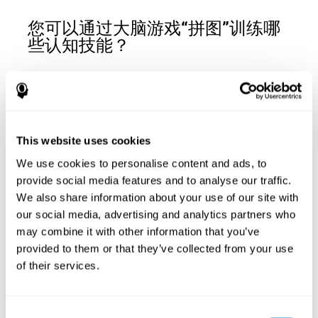
您可以通过大脑游戏“拼图”训练哪
些认知技能？
通过这种大脑游戏可以改善的认知能力是：
视觉短期记忆:
记忆原始图像或采取的措施打乱它并将使之复
This website uses cookies
原。 为了保留这些信息，我们使用视觉短期记忆。 通过使用
拼图
，可以激发这种认知技能。 良好的视觉短期记忆可让您
We use cookies to personalise content and ads, to
在短时间内保留视觉信息。 我们也在日常生活中使用这种认
provide social media features and to analyse our traffic.
知技能，例如当我们记忆一个句子的开头一别阅读理解其完
We also share information about your use of our site with
整意义时。
our social media, advertising and analytics partners who
空间感知:
在这个大脑游戏中，我们通过使用我们的空间感知
may combine it with other information that you’ve
确定图像的哪些部分进入表格中的哪个点。 改善我们的空间
provided to them or that they’ve collected from your use
感知有助于我们在日常生活中，例如走在街上而不会碰到其
of their services.
他人。
规划:
规划是完成大脑训练游戏的不同层次的基本认知技能，
因为有必要在一定数量的步骤中解决难题，所以计划可以帮
Consent