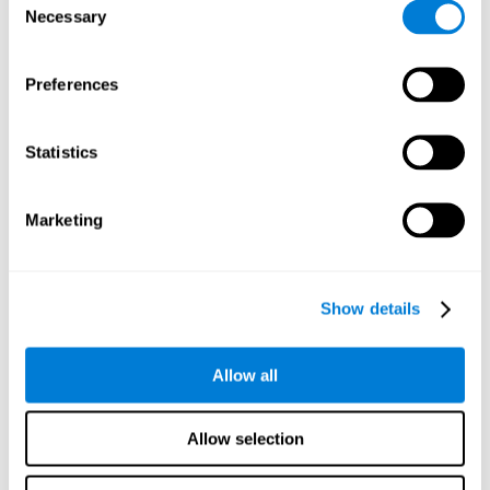
助我们找到解决它的最短路径。 良好的规划技巧可以有利于
Necessary
Selection
优先考虑并更好地利用我们的资源。 这对我们日常生活中的
许多活动至关重要，例如组织我们的日常活动，工作量等。
Preferences
非语言记忆：
记住您撤销拼图所采取的步骤顺序将帮助你了
解如何将其重新组合在一起。 当我们学习进行一项活动所必
须遵循的路线或一系列自动步骤时，便会使用这种认知能
力。
Statistics
情景记忆：
记住原始图像构图对于解决拼图问题非常有用。
记住向我们提供信息的方式在我们的日常生活中很有用，例
Marketing
如，记住我们的信息来源不管是否可靠。
其他相关的认知技能包括：
Show details
更新:
在大脑训练游戏
拼图
中，确保我们遵循正确的步骤非常
Allow all
重要，这是我们不会感到困惑，因为我们必须在尽可能少地
步骤中解决难题。 这个游戏可以帮助我们激发我们的更新技
能。 拥有良好的认知能力对于确保我们的行为及针对我们设
Allow selection
定的目标至关重要。
视觉感知:
识别初始图像或我们的视觉感知可以帮助我们解决