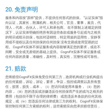
20. 免责声明
服务和内容按“原样”提供，不提供任何形式的担保。 “认证实体”指
向认证，其家长，附属机构，相关公司，官员，董事，雇员，代
理人，代表，合伙人，许可人和承包商。 在不限制上述规定的情
况下，认证实体明确拒绝所有因这些条款或服务引起或与之相关
的明示或暗示担保，包括对适销性，特定用途的适用性，安静享
用或不侵权以及任何担保的任何担保 没有交易或使用贸易的过
程。 CogniFit实体不保证服务或内容能够满足您的要求，或在不
间断，安全或无差错的基础上提供。 CogniFit实体不保证服务或
任何内容的质量，准确性，及时性，真实性，完整性或可靠性。
21. 赔款
您将赔偿CogniFit实体免受任何第三方，政府机构或行业机构提出
的任何索赔，诉讼，诉讼，要求，争议，指控或调查以及所有责
任，损害，损失，成本， （i）您访问或使用本服务，（ii）您的
内容，（iii）您的违反或涉嫌违反任何担保而产生的或与之相关的
费用（包括但不限于合理的律师费） 或您违反本条款的任何其他
规定，或（iv）您违反任何法律或第三方的权利。 CogniFit实体保
留控制任何第三方索赔的权利，这些索赔应由您承担赔偿责任，