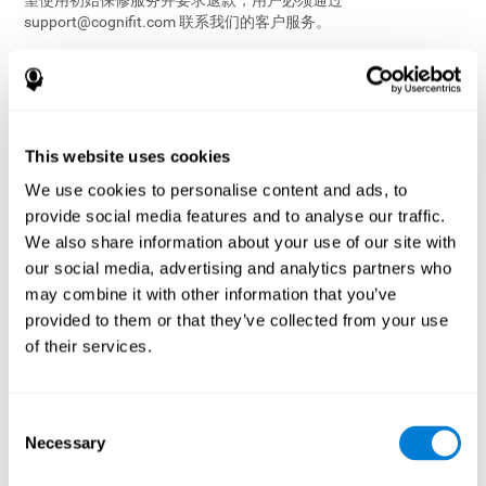
望使用初始保修服务并要求退款，用户必须通过
support@cognifit.com
联系我们的客户服务。
您的购买与对访问和使用服务中的此类内容或功能的有限的、不
可转让的许可的付款相关联。
12.4 付款和帐单
This website uses cookies
您授权CogniFit对您选择的付费服务收取费用。 您提供给我们我
We use cookies to personalise content and ads, to
们接受的付款方式，即表示您声明并保证您被授权使用指定的付
款方式，并且您授权我们（或我们的第三方付款处理方）向您提
provide social media features and to analyse our traffic.
供的付款方式收取您购买的总金额（ 包括任何适用的税金和其他
We also share information about your use of our site with
费用）。 如果付款方式无法通过验证，无效或无法接受，那么您
our social media, advertising and analytics partners who
的付费服务可能会被暂停或取消。 我们遇到的与您选择的付款方
may combine it with other information that you’ve
式有关的任何问题必须得到解决才能继续使用服务。
provided to them or that they’ve collected from your use
请注意，如果您接受促销优惠或付费服务有所更改，那么账单的
of their services.
金额可能会有所不同。 费用也可能由于税费或货币汇率的变化而
波动。 您授权我们（或我们的第三方付款处理者）对您的付款方
式收取相应的金额。
Consent
12.5 声明，保证和合同
Necessary
Selection