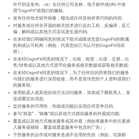
许可协议发布; （iii）在任何公司名称，电子邮件或URL中使
用“CogniFit”或我们的徽标;
发布任何包含软件病毒，蠕虫或任何其他有害代码的内容;
对服务或任何非开源的相关技术进行反向工程，反编译，反汇
编，解码或以其他方式尝试派生源代码;
在未经我们明确同意的情况下暗示或陈述您是CogniFit的附属
机构或认可机构（例如，代表您自己为认可的CogniFit培训
师）;
在未经CogniFit同意的情况下，出租，租赁，出借，交易，出
售/转售或以其他方式货币化服务或相关数据或获取相关数据;
在未经CogniFit同意的情况下，为了任何目的而将我们的服务
与我们的服务进行深层链接，而不是宣传您的个人资料或我们
的服务组;
使用机器人或其他自动方法访问服务，添加或下载联系人，发
送或重定向消息;
监控服务的可用性，性能或功能以实现任何竞争目的;
参与“框架”，“镜像”或以其他方式模拟服务的外观或功能;
覆盖或以其他方式修改服务或其外观（例如将服务中的元素插
入服务或移除，覆盖或遮盖服务中包含的广告）;
干扰服务的运作或对服务造成不合理的负担（例如，垃圾邮