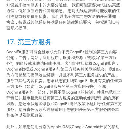
知设置来控制服务中的大部分通信。 我们可能需要为您提供某些
通信，例如服务通告和管理消息。 您对无线运营商可能收取的任
何消息或数据费用负责。 我们以电子方式向您发送的任何通知，
协议，披露或其他通信将满足任何法律通信要求，包括通信以书
面形式提供。
17. 第三方服务
CogniFit服务可能会显示或允许不受CogniFit控制的第三方内容，
促销，广告，网站，应用程序，服务和资源（统称为“第三方服
务”）的链接或其他访问或使用。这可能包括您将CogniFit帐户，
CogniFit数据或CogniFit服务与第三方服务相关联的机会。我们仅
为方便起见而提供这些链接，并且不对第三方服务提供的产品，
服务或其他内容负责。您承认您使用与CogniFit服务有关的任何第
三方服务（如访问CogniFit服务的第三方应用程序）不属于
CogniFit服务的一部分，并且不受CogniFit的控制，并且您承担全
部责任并且承担您与任何第三方服务的互动或使用所引起的所有
风险。您还承认这些条款和CogniFit隐私政策不适用于任何第三方
服务。您有责任阅读和理解适用于您使用任何第三方服务的条款
和条件以及隐私政策。
此外，如果您使用分别为Apple iOS或Google Android开发的移动