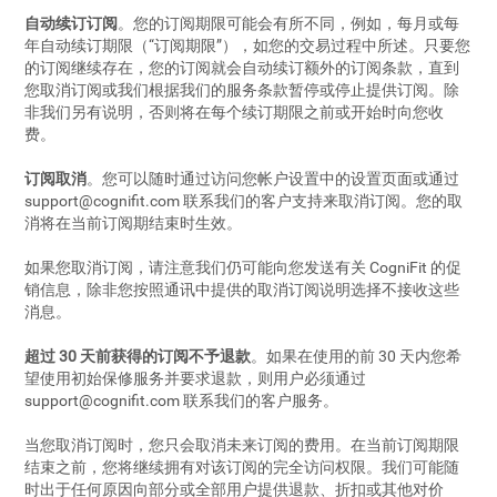
自动续订订阅
。您的订阅期限可能会有所不同，例如，每月或每
年自动续订期限（“订阅期限”），如您的交易过程中所述。只要您
的订阅继续存在，您的订阅就会自动续订额外的订阅条款，直到
您取消订阅或我们根据我们的服务条款暂停或停止提供订阅。除
非我们另有说明，否则将在每个续订期限之前或开始时向您收
费。
订阅取消
。您可以随时通过访问您帐户设置中的设置页面或通过
support@cognifit.com
联系我们的客户支持来取消订阅。您的取
消将在当前订阅期结束时生效。
如果您取消订阅，请注意我们仍可能向您发送有关 CogniFit 的促
销信息，除非您按照通讯中提供的取消订阅说明选择不接收这些
消息。
超过 30 天前获得的订阅不予退款
。如果在使用的前 30 天内您希
望使用初始保修服务并要求退款，则用户必须通过
support@cognifit.com
联系我们的客户服务。
当您取消订阅时，您只会取消未来订阅的费用。在当前订阅期限
结束之前，您将继续拥有对该订阅的完全访问权限。我们可能随
时出于任何原因向部分或全部用户提供退款、折扣或其他对价