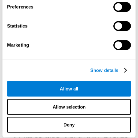
除非您注册了家长，教育家，健康专业人员或研究人员帐户，否
Preferences
则任何付费服务都只能为您所用，不得被任何其他人使用。 其他
任何人无法使用您的付费服务，您也无法转让任何订阅或将您的
密码透露给其他人。 CogniFit将会接收到任何未经授权或禁止使
用您的付费服务的情况的报告。
Statistics
13. 雇主赞助的访问权限和汇总报告
Marketing
13.1 雇主赞助的访问权限
如果您的雇主、组织、保险公司、教育机构或其他第三方（“赞助
商”）付费或赞助您使用本服务，则您承认：
Show details
您可获得此访问权限，作为工作场所福利、教育或职业发展计
划的一部分；
Allow all
CogniFit 根据单独的企业或商业协议向赞助商提供服务。
13.2 不会向赞助商披露个人数据
Allow selection
CogniFit 不会与赞助商分享个人认知评估结果、认知表现分数或
可识别的个人认知数据。
Deny
在雇主赞助项目下：