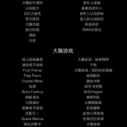
大脑的可塑性
老年人保健
认知能力
健康的老年人
记忆力缺失
老年人认知训练
智力障碍
成人的认知状态
大脑功能
系统评价
执行职能
SG4D分类法
感知
注意
大脑游戏
线上国际象棋
大脑游戏：旋律网球
迷你填字游戏
干扰
Fruit Frenzy
大脑游戏：找到你的宠物
Pipe Panic
旋律配对
Crystal Miner
颜色冲刺
纸牌
3D艺术拼图
Robo Factory
快乐Hopper
蚂蚁逃生
糖果列队
让我疯狂
企鹅探险家
图像填字游戏
彩色蜜蜂
匹配它！
益智心理游戏
Space Rescue
在线记忆游戏
疯狂的数字
大脑游戏