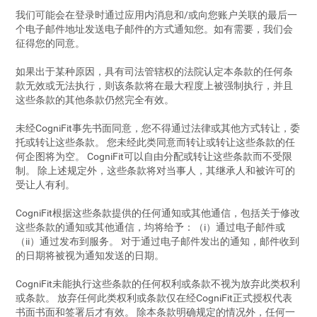
我们可能会在登录时通过应用内消息和/或向您账户关联的最后一
个电子邮件地址发送电子邮件的方式通知您。如有需要，我们会
征得您的同意。
如果出于某种原因，具有司法管辖权的法院认定本条款的任何条
款无效或无法执行，则该条款将在最大程度上被强制执行，并且
这些条款的其他条款仍然完全有效。
未经CogniFit事先书面同意，您不得通过法律或其他方式转让，委
托或转让这些条款。 您未经此类同意而转让或转让这些条款的任
何企图将为空。 CogniFit可以自由分配或转让这些条款而不受限
制。 除上述规定外，这些条款将对当事人，其继承人和被许可的
受让人有利。
CogniFit根据这些条款提供的任何通知或其他通信，包括关于修改
这些条款的通知或其他通信，均将给予：（i）通过电子邮件或
（ii）通过发布到服务。 对于通过电子邮件发出的通知，邮件收到
的日期将被视为通知发送的日期。
CogniFit未能执行这些条款的任何权利或条款不视为放弃此类权利
或条款。 放弃任何此类权利或条款仅在经CogniFit正式授权代表
书面书面和签署后才有效。 除本条款明确规定的情况外，任何一