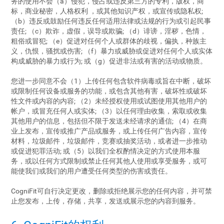
务的使用不会（a）侵犯，侵占或违反第三方的专利，版权，商
标，商业秘密，人格权利 ，或其他知识产权，或宣传或隐私权;
（b）违反或鼓励任何违反任何适用法律或法规的行为或引起民事
责任; （c）欺诈，虚假，误导或欺骗; （d）诽谤，淫秽，色情，
粗俗或冒犯; （e）促进对任何个人或群体的歧视，偏执，种族主
义，仇恨，骚扰或伤害; （f）暴力或威胁或促进对任何个人或实体
构成威胁的暴力或行为; 或（g）促进非法或有害的活动或物质。
您进一步同意不会（1）上传任何包含软件病毒或旨在中断，破坏
或限制任何设备或服务的功能，或包含其他有害，破坏性或破坏
性文件或内容的内容; （2）未经授权使用或试图使用其他用户的
帐户，或冒充任何人或实体; （3）以任何理由收集，索取或收集
其他用户的信息，包括但不限于发送未经请求的通信; （4）在商
业上发布，宣传或推广产品或服务，或上传任何广告内容，宣传
材料，垃圾邮件，垃圾邮件，竞赛或抽奖活动，或者进一步推动
或促进犯罪活动; 或（5）以我们全权酌情决定的方式使用本服
务，或以任何方式限制或禁止任何其他人使用或享受服务，或可
能使我们或我们的用户遭受任何类型的伤害或责任。
CogniFit可自行决定更改，删除或拒绝展示您的任何内容，并可禁
止您发布，上传，存储，共享，发送或展示您的内容到服务。