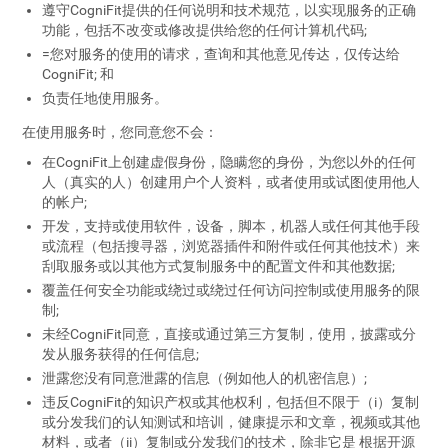
遵守CogniFit提供的任何说明和技术规范，以实现服务的正确
功能，包括不改变或修改提供给您的任何计算机代码;
=您对服务的使用的请求，查询和其他意见传达，仅传达给
CogniFit; 和
负责任地使用服务。
在使用服务时，您同意您不会：
在CogniFit上创建虚假身份，隐瞒您的身份，为您以外的任何
人（真实的人）创建用户个人资料，或者使用或试图使用他人
的帐户;
开发，支持或使用软件，设备，脚本，机器人或任何其他手段
或流程（包括搜寻器，浏览器插件和附件或任何其他技术）来
刮取服务或以其他方式复制服务中的配置文件和其他数据;
覆盖任何安全功能或绕过或绕过任何访问控制或使用服务的限
制;
未经CogniFit同意，直接或通过第三方复制，使用，披露或分
发从服务获得的任何信息;
泄露您没有同意泄露的信息（例如他人的机密信息）;
违反CogniFit的知识产权或其他权利，包括但不限于（i）复制
或分发我们的认知测试和培训，健康提示和文章，视频或其他
材料，或者（ii）复制或分发我们的技术，除非它是 根据开源