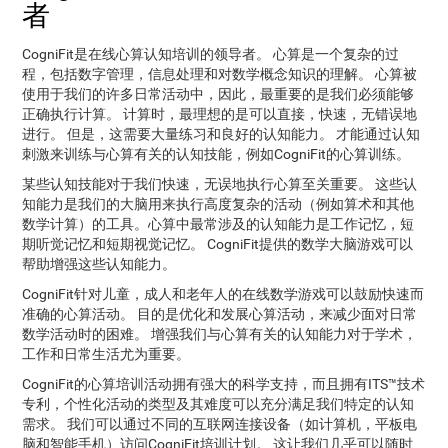
者
CogniFit是在线心算认知培训的领导者。 心算是一个复杂的过
程，包括数字管理，信息处理和对数学概念知识的理解。 心算被
使用于我们的许多日常活动中，因此，最重要的是我们必须能够
正确执行计算。 计算时，最理想的是可以直接，快速，无错误地
进行。 但是，这需要大量练习和良好的认知能力。 才能通过认知
刺激来训练与心算有关的认知技能，例如CogniFit的心算训练。
某些认知技能对于我们快速，无误地执行心算至关重要。 这些认
知能力是我们的大脑用来执行高度复杂的活动（例如算术和其他
数学计算）的工具。心算中最常涉及的认知能力是工作记忆，短
期听觉记忆和短期视觉记忆。 CogniFit提供的数学大脑游戏可以
帮助增强这些认知能力。
CogniFit针对儿童，成人和老年人的在线数学游戏可以鼓励快速而
准确的心算活动。 目的是优化和发展心算活动，来减少面对日常
数学活动时的困难。 增强我们与心算有关的认知能力对于学术，
工作和日常生活尤为重要。
CogniFit的心算培训活动拥有强大的科学支持，而且拥有ITS™技术
专利，个性化活动的类型及其难度可以充分满足我们特定的认知
需求。 我们可以通过不同的互联网连接设备（如计算机，平板电
脑和智能手机）访问CogniFit培训计划。 这让我们几乎可以随时