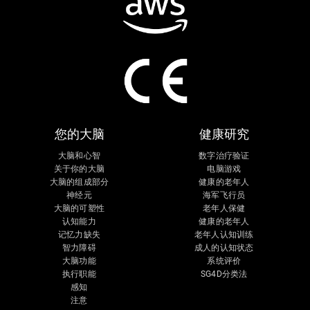
您的大脑
健康研究
大脑和心智
数字治疗验证
关于你的大脑
电脑游戏
大脑的组成部分
健康的老年人
神经元
海军飞行员
大脑的可塑性
老年人保健
认知能力
健康的老年人
记忆力缺失
老年人认知训练
智力障碍
成人的认知状态
大脑功能
系统评价
执行职能
SG4D分类法
感知
注意