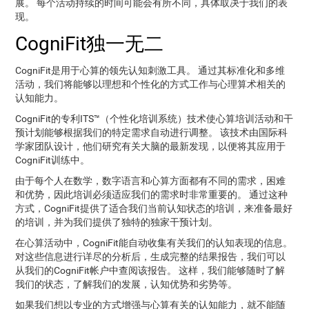
展。 每个活动持续的时间可能会有所不同，具体取决于我们的表
现。
CogniFit独一无二
CogniFit是用于心算的领先认知刺激工具。 通过其标准化和多维
活动，我们将能够以理想和个性化的方式工作与心理算术相关的
认知能力。
CogniFit的专利ITS™（个性化培训系统）技术使心算培训活动和干
预计划能够根据我们的特定需求自动进行调整。 该技术由国际科
学家团队设计，他们研究有关大脑的最新发现，以便将其应用于
CogniFit训练中。
由于每个人在数学，数字语言和心算方面都有不同的需求，困难
和优势，因此培训必须适应我们的需求时非常重要的。 通过这种
方式，CogniFit提供了适合我们当前认知状态的培训，来准备最好
的培训，并为我们提供了独特的独家干预计划。
在心算活动中，CogniFit能自动收集有关我们的认知表现的信息。
对这些信息进行详尽的分析后，生成完整的结果报告，我们可以
从我们的CogniFit帐户中查阅该报告。 这样，我们能够随时了解
我们的状态，了解我们的发展，认知优势和劣势等。
如果我们想以专业的方式增强与心算有关的认知能力，就不能随