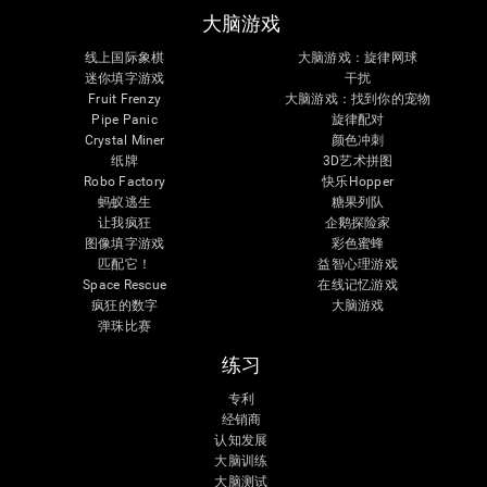
大脑游戏
线上国际象棋
大脑游戏：旋律网球
迷你填字游戏
干扰
Fruit Frenzy
大脑游戏：找到你的宠物
Pipe Panic
旋律配对
Crystal Miner
颜色冲刺
纸牌
3D艺术拼图
Robo Factory
快乐Hopper
蚂蚁逃生
糖果列队
让我疯狂
企鹅探险家
图像填字游戏
彩色蜜蜂
匹配它！
益智心理游戏
Space Rescue
在线记忆游戏
疯狂的数字
大脑游戏
弹珠比赛
练习
专利
经销商
认知发展
大脑训练
大脑测试