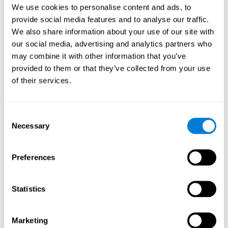
We use cookies to personalise content and ads, to
provide social media features and to analyse our traffic.
We also share information about your use of our site with
our social media, advertising and analytics partners who
白标
合作伙伴
may combine it with other information that you’ve
provided to them or that they’ve collected from your use
of their services.
创建一个
新账户
Consent
Necessary
Selection
Preferences
运动员
Statistics
为
新运动员
创建帐户
Marketing
或者
为训练师创建附加帐户