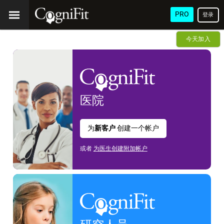
PRO
登录
今天加入
医院
为
新客户
创建一个帐户
或者
为医生创建附加帐户