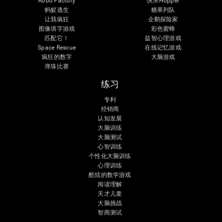
Robo Factory
快乐Hopper
蚂蚁逃生
糖果列队
让我疯狂
企鹅探险家
图像填字游戏
彩色蜜蜂
匹配它！
益智心理游戏
Space Rescue
在线记忆游戏
疯狂的数字
大脑游戏
弹珠比赛
练习
专利
经销商
认知发展
大脑训练
大脑测试
心智训练
个性化大脑训练
心理训练
酷炫的数学游戏
阅读理解
天才儿童
大脑挑战
智商测试