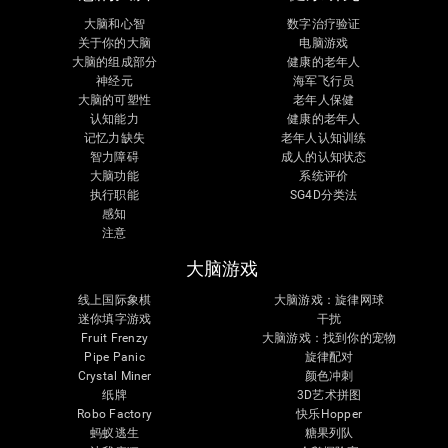
大脑和心智
数字治疗验证
关于你的大脑
电脑游戏
大脑的组成部分
健康的老年人
神经元
海军飞行员
大脑的可塑性
老年人保健
认知能力
健康的老年人
记忆力缺失
老年人认知训练
智力障碍
成人的认知状态
大脑功能
系统评价
执行职能
SG4D分类法
感知
注意
大脑游戏
线上国际象棋
大脑游戏：旋律网球
迷你填字游戏
干扰
Fruit Frenzy
大脑游戏：找到你的宠物
Pipe Panic
旋律配对
Crystal Miner
颜色冲刺
纸牌
3D艺术拼图
Robo Factory
快乐Hopper
蚂蚁逃生
糖果列队