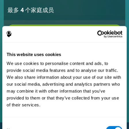
最多
4
个家庭成员
/年
最多
5
个家庭成员
This website uses cookies
We use cookies to personalise content and ads, to
provide social media features and to analyse our traffic.
/年
We also share information about your use of our site with
our social media, advertising and analytics partners who
最多
10
个家庭成员
may combine it with other information that you’ve
provided to them or that they’ve collected from your use
of their services.
/年
Consent