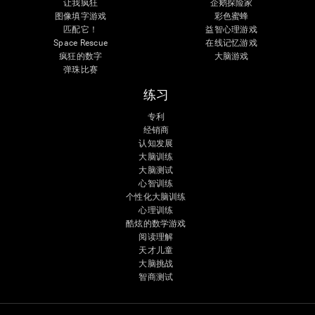
让我疯狂
企鹅探险家
图像填字游戏
彩色蜜蜂
匹配它！
益智心理游戏
Space Rescue
在线记忆游戏
疯狂的数字
大脑游戏
弹珠比赛
练习
专利
经销商
认知发展
大脑训练
大脑测试
心智训练
个性化大脑训练
心理训练
酷炫的数学游戏
阅读理解
天才儿童
大脑挑战
智商测试