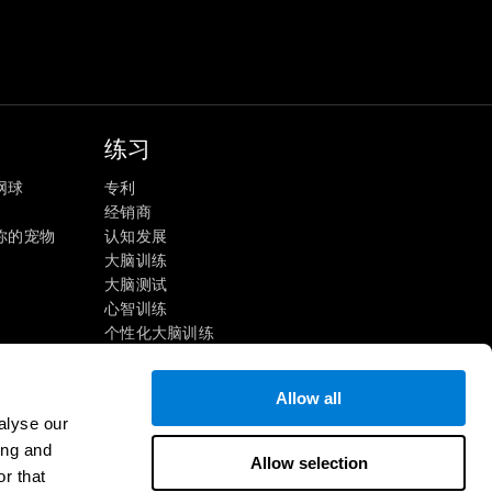
练习
网球
专利
经销商
你的宠物
认知发展
大脑训练
大脑测试
心智训练
个性化大脑训练
心理训练
酷炫的数学游戏
Allow all
阅读理解
alyse our
天才儿童
ing and
大脑挑战
Allow selection
r that
智商测试