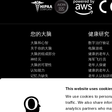
您的大脑
健康研究
大脑和心智
数字治疗验证
关于你的大脑
电脑游戏
大脑的组成部分
健康的老年人
神经元
海军飞行员
大脑的可塑性
老年人保健
认知能力
健康的老年人
记忆力缺失
老年人认知训
智力障碍
成人的认知状
大脑功能
系统评价
This website uses cookie
执行职能
SG4D分类法
We use cookies to personal
感知
traffic. We also share info
注意
analytics partners who may