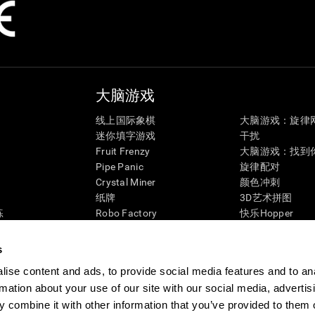
大脑游戏
线上国际象棋
大脑游戏：旋律
迷你填字游戏
干扰
Fruit Frenzy
大脑游戏：找到
Pipe Panic
旋律配对
Crystal Miner
颜色冲刺
纸牌
3D艺术拼图
练
Robo Factory
快乐Hopper
态
蚂蚁逃生
糖果列队
让我疯狂
企鹅探险家
s
图像填字游戏
彩色蜜蜂
ise content and ads, to provide social media features and to an
匹配它！
益智心理游戏
rmation about your use of our site with our social media, advertis
Space Rescue
在线记忆游戏
 combine it with other information that you’ve provided to them o
疯狂的数字
大脑游戏